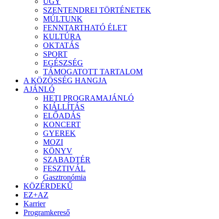
ÜGY
SZENTENDREI TÖRTÉNETEK
MÚLTUNK
FENNTARTHATÓ ÉLET
KULTÚRA
OKTATÁS
SPORT
EGÉSZSÉG
TÁMOGATOTT TARTALOM
A KÖZÖSSÉG HANGJA
AJÁNLÓ
HETI PROGRAMAJÁNLÓ
KIÁLLÍTÁS
ELŐADÁS
KONCERT
GYEREK
MOZI
KÖNYV
SZABADTÉR
FESZTIVÁL
Gasztronómia
KÖZÉRDEKŰ
EZ+AZ
Karrier
Programkereső