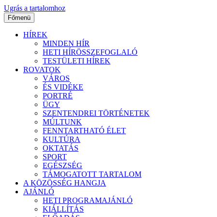
Ugrás a tartalomhoz
Főmenü
HÍREK
MINDEN HÍR
HETI HÍRÖSSZEFOGLALÓ
TESTÜLETI HÍREK
ROVATOK
VÁROS
ÉS VIDÉKE
PORTRÉ
ÜGY
SZENTENDREI TÖRTÉNETEK
MÚLTUNK
FENNTARTHATÓ ÉLET
KULTÚRA
OKTATÁS
SPORT
EGÉSZSÉG
TÁMOGATOTT TARTALOM
A KÖZÖSSÉG HANGJA
AJÁNLÓ
HETI PROGRAMAJÁNLÓ
KIÁLLÍTÁS