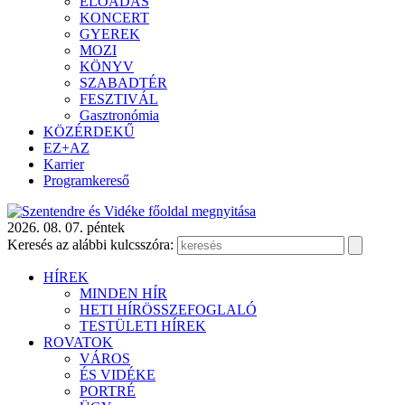
ELŐADÁS
KONCERT
GYEREK
MOZI
KÖNYV
SZABADTÉR
FESZTIVÁL
Gasztronómia
KÖZÉRDEKŰ
EZ+AZ
Karrier
Programkereső
2026. 08. 07. péntek
Keresés az alábbi kulcsszóra:
HÍREK
MINDEN HÍR
HETI HÍRÖSSZEFOGLALÓ
TESTÜLETI HÍREK
ROVATOK
VÁROS
ÉS VIDÉKE
PORTRÉ