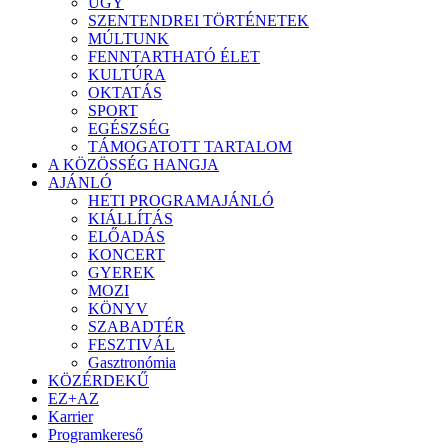
ÜGY
SZENTENDREI TÖRTÉNETEK
MÚLTUNK
FENNTARTHATÓ ÉLET
KULTÚRA
OKTATÁS
SPORT
EGÉSZSÉG
TÁMOGATOTT TARTALOM
A KÖZÖSSÉG HANGJA
AJÁNLÓ
HETI PROGRAMAJÁNLÓ
KIÁLLÍTÁS
ELŐADÁS
KONCERT
GYEREK
MOZI
KÖNYV
SZABADTÉR
FESZTIVÁL
Gasztronómia
KÖZÉRDEKŰ
EZ+AZ
Karrier
Programkereső