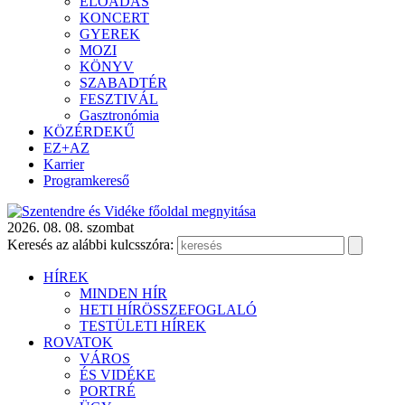
ELŐADÁS
KONCERT
GYEREK
MOZI
KÖNYV
SZABADTÉR
FESZTIVÁL
Gasztronómia
KÖZÉRDEKŰ
EZ+AZ
Karrier
Programkereső
2026. 08. 08. szombat
Keresés az alábbi kulcsszóra:
HÍREK
MINDEN HÍR
HETI HÍRÖSSZEFOGLALÓ
TESTÜLETI HÍREK
ROVATOK
VÁROS
ÉS VIDÉKE
PORTRÉ