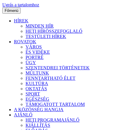
Ugrás a tartalomhoz
Főmenü
HÍREK
MINDEN HÍR
HETI HÍRÖSSZEFOGLALÓ
TESTÜLETI HÍREK
ROVATOK
VÁROS
ÉS VIDÉKE
PORTRÉ
ÜGY
SZENTENDREI TÖRTÉNETEK
MÚLTUNK
FENNTARTHATÓ ÉLET
KULTÚRA
OKTATÁS
SPORT
EGÉSZSÉG
TÁMOGATOTT TARTALOM
A KÖZÖSSÉG HANGJA
AJÁNLÓ
HETI PROGRAMAJÁNLÓ
KIÁLLÍTÁS