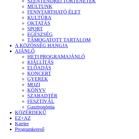
SZENTENDREI TÖRTÉNETEK
MÚLTUNK
FENNTARTHATÓ ÉLET
KULTÚRA
OKTATÁS
SPORT
EGÉSZSÉG
TÁMOGATOTT TARTALOM
A KÖZÖSSÉG HANGJA
AJÁNLÓ
HETI PROGRAMAJÁNLÓ
KIÁLLÍTÁS
ELŐADÁS
KONCERT
GYEREK
MOZI
KÖNYV
SZABADTÉR
FESZTIVÁL
Gasztronómia
KÖZÉRDEKŰ
EZ+AZ
Karrier
Programkereső