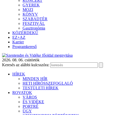
KONCERT
GYEREK
MOZI
KÖNYV
SZABADTÉR
FESZTIVÁL
Gasztronómia
KÖZÉRDEKŰ
EZ+AZ
Karrier
Programkereső
2026. 08. 06. csütörtök
Keresés az alábbi kulcsszóra:
HÍREK
MINDEN HÍR
HETI HÍRÖSSZEFOGLALÓ
TESTÜLETI HÍREK
ROVATOK
VÁROS
ÉS VIDÉKE
PORTRÉ
ÜGY