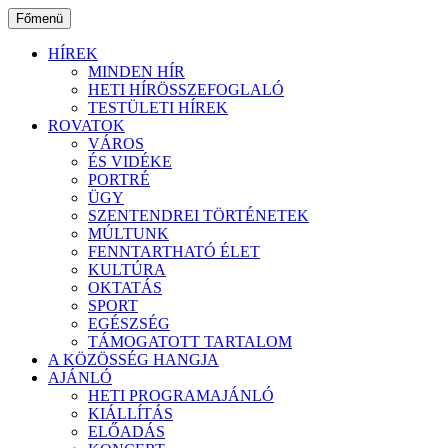
Ugrás
Főmenü
a
tartalomhoz
HÍREK
MINDEN HÍR
HETI HÍRÖSSZEFOGLALÓ
TESTÜLETI HÍREK
ROVATOK
VÁROS
ÉS VIDÉKE
PORTRÉ
ÜGY
SZENTENDREI TÖRTÉNETEK
MÚLTUNK
FENNTARTHATÓ ÉLET
KULTÚRA
OKTATÁS
SPORT
EGÉSZSÉG
TÁMOGATOTT TARTALOM
A KÖZÖSSÉG HANGJA
AJÁNLÓ
HETI PROGRAMAJÁNLÓ
KIÁLLÍTÁS
ELŐADÁS