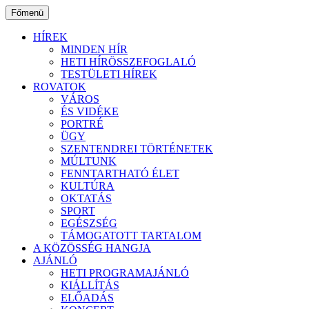
Ugrás
Főmenü
a
tartalomhoz
HÍREK
MINDEN HÍR
HETI HÍRÖSSZEFOGLALÓ
TESTÜLETI HÍREK
ROVATOK
VÁROS
ÉS VIDÉKE
PORTRÉ
ÜGY
SZENTENDREI TÖRTÉNETEK
MÚLTUNK
FENNTARTHATÓ ÉLET
KULTÚRA
OKTATÁS
SPORT
EGÉSZSÉG
TÁMOGATOTT TARTALOM
A KÖZÖSSÉG HANGJA
AJÁNLÓ
HETI PROGRAMAJÁNLÓ
KIÁLLÍTÁS
ELŐADÁS