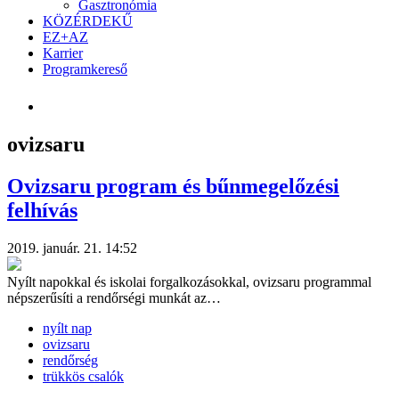
Gasztronómia
KÖZÉRDEKŰ
EZ+AZ
Karrier
Programkereső
ovizsaru
Ovizsaru program és bűnmegelőzési
felhívás
2019. január. 21. 14:52
Nyílt napokkal és iskolai forgalkozásokkal, ovizsaru programmal
népszerűsíti a rendőrségi munkát az…
nyílt nap
ovizsaru
rendőrség
trükkös csalók