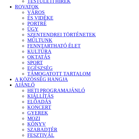
TESTÜLETI HÍREK
ROVATOK
VÁROS
ÉS VIDÉKE
PORTRÉ
ÜGY
SZENTENDREI TÖRTÉNETEK
MÚLTUNK
FENNTARTHATÓ ÉLET
KULTÚRA
OKTATÁS
SPORT
EGÉSZSÉG
TÁMOGATOTT TARTALOM
A KÖZÖSSÉG HANGJA
AJÁNLÓ
HETI PROGRAMAJÁNLÓ
KIÁLLÍTÁS
ELŐADÁS
KONCERT
GYEREK
MOZI
KÖNYV
SZABADTÉR
FESZTIVÁL