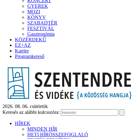
KONCERT
GYEREK
MOZI
KÖNYV
SZABADTÉR
FESZTIVÁL
Gasztronómia
KÖZÉRDEKŰ
EZ+AZ
Karrier
Programkereső
2026. 08. 06. csütörtök
Keresés az alábbi kulcsszóra:
HÍREK
MINDEN HÍR
HETI HÍRÖSSZEFOGLALÓ