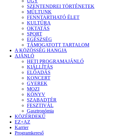
ÜGY
SZENTENDREI TÖRTÉNETEK
MÚLTUNK
FENNTARTHATÓ ÉLET
KULTÚRA
OKTATÁS
SPORT
EGÉSZSÉG
TÁMOGATOTT TARTALOM
A KÖZÖSSÉG HANGJA
AJÁNLÓ
HETI PROGRAMAJÁNLÓ
KIÁLLÍTÁS
ELŐADÁS
KONCERT
GYEREK
MOZI
KÖNYV
SZABADTÉR
FESZTIVÁL
Gasztronómia
KÖZÉRDEKŰ
EZ+AZ
Karrier
Programkereső