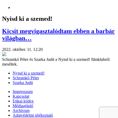
Nyisd ki a szemed!
Kicsit megvigasztalódtam ebben a barbár
világban…
2022. október. 11. 12:20
Schramkó Péter és Szarka Judit a Nyisd ki a szemed! filmklubról
meséltek.
Nyisd ki a szemed!
Schramkó Péter
Szarka Judit
Impresszum
Kapcsolat
Etikai kódex
Médiaajánló
Archívum
Adatvédelmi tájékoztató