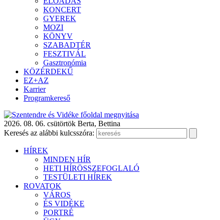
ELŐADÁS
KONCERT
GYEREK
MOZI
KÖNYV
SZABADTÉR
FESZTIVÁL
Gasztronómia
KÖZÉRDEKŰ
EZ+AZ
Karrier
Programkereső
2026. 08. 06. csütörtök
Berta, Bettina
Keresés az alábbi kulcsszóra:
HÍREK
MINDEN HÍR
HETI HÍRÖSSZEFOGLALÓ
TESTÜLETI HÍREK
ROVATOK
VÁROS
ÉS VIDÉKE
PORTRÉ