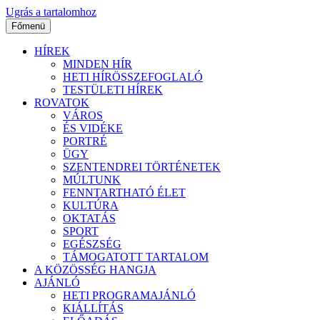
Ugrás a tartalomhoz
Főmenü
HÍREK
MINDEN HÍR
HETI HÍRÖSSZEFOGLALÓ
TESTÜLETI HÍREK
ROVATOK
VÁROS
ÉS VIDÉKE
PORTRÉ
ÜGY
SZENTENDREI TÖRTÉNETEK
MÚLTUNK
FENNTARTHATÓ ÉLET
KULTÚRA
OKTATÁS
SPORT
EGÉSZSÉG
TÁMOGATOTT TARTALOM
A KÖZÖSSÉG HANGJA
AJÁNLÓ
HETI PROGRAMAJÁNLÓ
KIÁLLÍTÁS