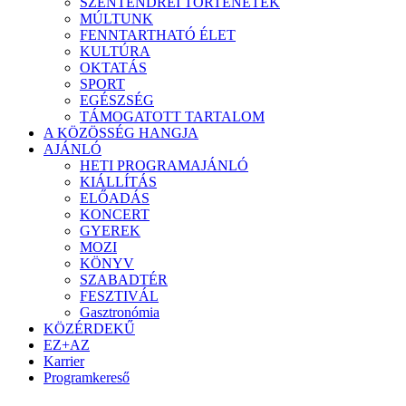
SZENTENDREI TÖRTÉNETEK
MÚLTUNK
FENNTARTHATÓ ÉLET
KULTÚRA
OKTATÁS
SPORT
EGÉSZSÉG
TÁMOGATOTT TARTALOM
A KÖZÖSSÉG HANGJA
AJÁNLÓ
HETI PROGRAMAJÁNLÓ
KIÁLLÍTÁS
ELŐADÁS
KONCERT
GYEREK
MOZI
KÖNYV
SZABADTÉR
FESZTIVÁL
Gasztronómia
KÖZÉRDEKŰ
EZ+AZ
Karrier
Programkereső