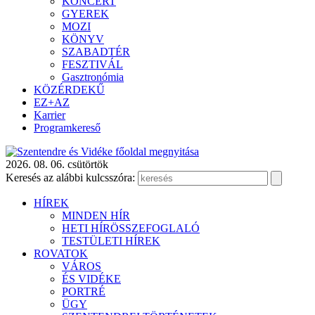
KONCERT
GYEREK
MOZI
KÖNYV
SZABADTÉR
FESZTIVÁL
Gasztronómia
KÖZÉRDEKŰ
EZ+AZ
Karrier
Programkereső
2026. 08. 06. csütörtök
Keresés az alábbi kulcsszóra:
HÍREK
MINDEN HÍR
HETI HÍRÖSSZEFOGLALÓ
TESTÜLETI HÍREK
ROVATOK
VÁROS
ÉS VIDÉKE
PORTRÉ
ÜGY