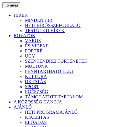
Ugrás
Főmenü
a
tartalomhoz
HÍREK
MINDEN HÍR
HETI HÍRÖSSZEFOGLALÓ
TESTÜLETI HÍREK
ROVATOK
VÁROS
ÉS VIDÉKE
PORTRÉ
ÜGY
SZENTENDREI TÖRTÉNETEK
MÚLTUNK
FENNTARTHATÓ ÉLET
KULTÚRA
OKTATÁS
SPORT
EGÉSZSÉG
TÁMOGATOTT TARTALOM
A KÖZÖSSÉG HANGJA
AJÁNLÓ
HETI PROGRAMAJÁNLÓ
KIÁLLÍTÁS
ELŐADÁS