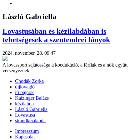
László Gabriella
Lovastusában és kézilabdában is
tehetségesek a szentendrei lányok
2024. november. 28. 09:47
A lovassport sajátossága a koedukáció, a férfiak és a nők együtt
versenyeznek.
Chodák Zorka
díjlovagló
ifi bajnok
Kaizinger Balázs
kézilabda
László Gabriella
Lovastusa
strandkézilabda
Impresszum
Kapcsolat