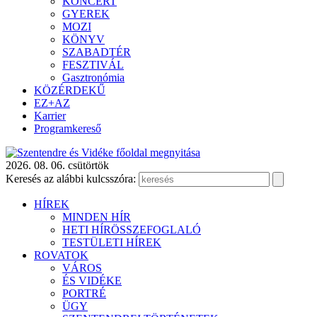
KONCERT
GYEREK
MOZI
KÖNYV
SZABADTÉR
FESZTIVÁL
Gasztronómia
KÖZÉRDEKŰ
EZ+AZ
Karrier
Programkereső
2026. 08. 06. csütörtök
Keresés az alábbi kulcsszóra:
HÍREK
MINDEN HÍR
HETI HÍRÖSSZEFOGLALÓ
TESTÜLETI HÍREK
ROVATOK
VÁROS
ÉS VIDÉKE
PORTRÉ
ÜGY