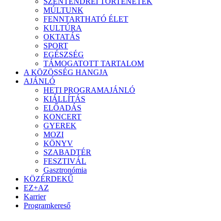
SZENTENDREI TÖRTÉNETEK
MÚLTUNK
FENNTARTHATÓ ÉLET
KULTÚRA
OKTATÁS
SPORT
EGÉSZSÉG
TÁMOGATOTT TARTALOM
A KÖZÖSSÉG HANGJA
AJÁNLÓ
HETI PROGRAMAJÁNLÓ
KIÁLLÍTÁS
ELŐADÁS
KONCERT
GYEREK
MOZI
KÖNYV
SZABADTÉR
FESZTIVÁL
Gasztronómia
KÖZÉRDEKŰ
EZ+AZ
Karrier
Programkereső