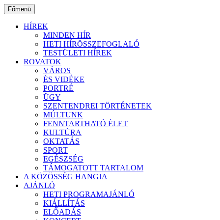
Ugrás
Főmenü
a
tartalomhoz
HÍREK
MINDEN HÍR
HETI HÍRÖSSZEFOGLALÓ
TESTÜLETI HÍREK
ROVATOK
VÁROS
ÉS VIDÉKE
PORTRÉ
ÜGY
SZENTENDREI TÖRTÉNETEK
MÚLTUNK
FENNTARTHATÓ ÉLET
KULTÚRA
OKTATÁS
SPORT
EGÉSZSÉG
TÁMOGATOTT TARTALOM
A KÖZÖSSÉG HANGJA
AJÁNLÓ
HETI PROGRAMAJÁNLÓ
KIÁLLÍTÁS
ELŐADÁS