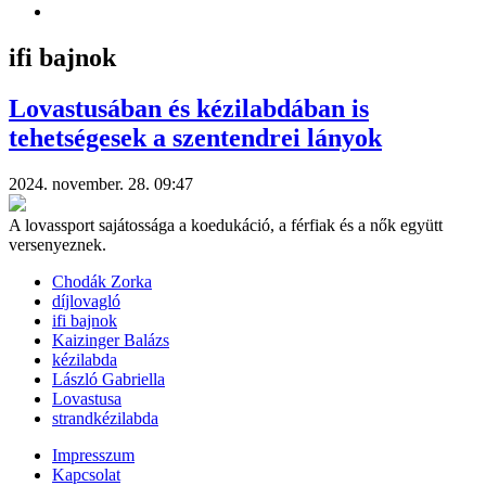
ifi bajnok
Lovastusában és kézilabdában is
tehetségesek a szentendrei lányok
2024. november. 28. 09:47
A lovassport sajátossága a koedukáció, a férfiak és a nők együtt
versenyeznek.
Chodák Zorka
díjlovagló
ifi bajnok
Kaizinger Balázs
kézilabda
László Gabriella
Lovastusa
strandkézilabda
Impresszum
Kapcsolat