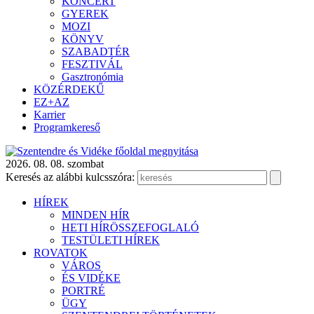
KONCERT
GYEREK
MOZI
KÖNYV
SZABADTÉR
FESZTIVÁL
Gasztronómia
KÖZÉRDEKŰ
EZ+AZ
Karrier
Programkereső
2026. 08. 08. szombat
Keresés az alábbi kulcsszóra:
HÍREK
MINDEN HÍR
HETI HÍRÖSSZEFOGLALÓ
TESTÜLETI HÍREK
ROVATOK
VÁROS
ÉS VIDÉKE
PORTRÉ
ÜGY