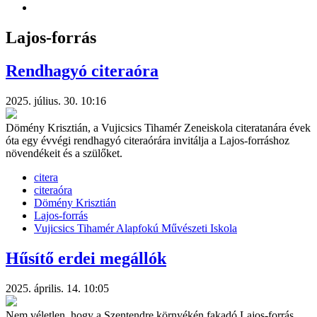
Lajos-forrás
Rendhagyó citeraóra
2025. július. 30. 10:16
Dömény Krisztián, a Vujicsics Tihamér Zeneiskola citeratanára évek
óta egy évvégi rendhagyó citeraórára invitálja a Lajos-forráshoz
növendékeit és a szülőket.
citera
citeraóra
Dömény Krisztián
Lajos-forrás
Vujicsics Tihamér Alapfokú Művészeti Iskola
Hűsítő erdei megállók
2025. április. 14. 10:05
Nem véletlen, hogy a Szentendre környékén fakadó Lajos-forrás