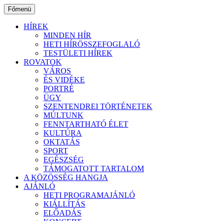
Ugrás
Főmenü
a
tartalomhoz
HÍREK
MINDEN HÍR
HETI HÍRÖSSZEFOGLALÓ
TESTÜLETI HÍREK
ROVATOK
VÁROS
ÉS VIDÉKE
PORTRÉ
ÜGY
SZENTENDREI TÖRTÉNETEK
MÚLTUNK
FENNTARTHATÓ ÉLET
KULTÚRA
OKTATÁS
SPORT
EGÉSZSÉG
TÁMOGATOTT TARTALOM
A KÖZÖSSÉG HANGJA
AJÁNLÓ
HETI PROGRAMAJÁNLÓ
KIÁLLÍTÁS
ELŐADÁS