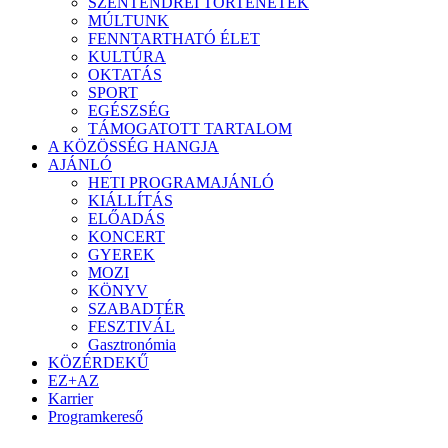
SZENTENDREI TÖRTÉNETEK
MÚLTUNK
FENNTARTHATÓ ÉLET
KULTÚRA
OKTATÁS
SPORT
EGÉSZSÉG
TÁMOGATOTT TARTALOM
A KÖZÖSSÉG HANGJA
AJÁNLÓ
HETI PROGRAMAJÁNLÓ
KIÁLLÍTÁS
ELŐADÁS
KONCERT
GYEREK
MOZI
KÖNYV
SZABADTÉR
FESZTIVÁL
Gasztronómia
KÖZÉRDEKŰ
EZ+AZ
Karrier
Programkereső