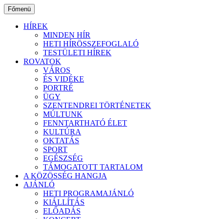
Ugrás
Főmenü
a
tartalomhoz
HÍREK
MINDEN HÍR
HETI HÍRÖSSZEFOGLALÓ
TESTÜLETI HÍREK
ROVATOK
VÁROS
ÉS VIDÉKE
PORTRÉ
ÜGY
SZENTENDREI TÖRTÉNETEK
MÚLTUNK
FENNTARTHATÓ ÉLET
KULTÚRA
OKTATÁS
SPORT
EGÉSZSÉG
TÁMOGATOTT TARTALOM
A KÖZÖSSÉG HANGJA
AJÁNLÓ
HETI PROGRAMAJÁNLÓ
KIÁLLÍTÁS
ELŐADÁS