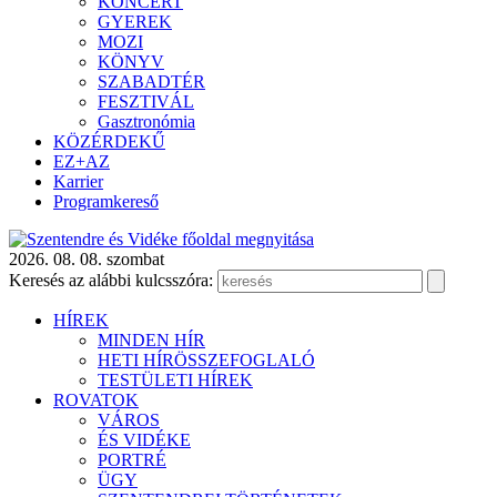
KONCERT
GYEREK
MOZI
KÖNYV
SZABADTÉR
FESZTIVÁL
Gasztronómia
KÖZÉRDEKŰ
EZ+AZ
Karrier
Programkereső
2026. 08. 08. szombat
Keresés az alábbi kulcsszóra:
HÍREK
MINDEN HÍR
HETI HÍRÖSSZEFOGLALÓ
TESTÜLETI HÍREK
ROVATOK
VÁROS
ÉS VIDÉKE
PORTRÉ
ÜGY