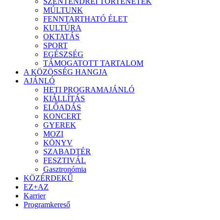
SZENTENDREI TÖRTÉNETEK
MÚLTUNK
FENNTARTHATÓ ÉLET
KULTÚRA
OKTATÁS
SPORT
EGÉSZSÉG
TÁMOGATOTT TARTALOM
A KÖZÖSSÉG HANGJA
AJÁNLÓ
HETI PROGRAMAJÁNLÓ
KIÁLLÍTÁS
ELŐADÁS
KONCERT
GYEREK
MOZI
KÖNYV
SZABADTÉR
FESZTIVÁL
Gasztronómia
KÖZÉRDEKŰ
EZ+AZ
Karrier
Programkereső