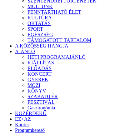
SZENTENDREI TÖRTÉNETEK
MÚLTUNK
FENNTARTHATÓ ÉLET
KULTÚRA
OKTATÁS
SPORT
EGÉSZSÉG
TÁMOGATOTT TARTALOM
A KÖZÖSSÉG HANGJA
AJÁNLÓ
HETI PROGRAMAJÁNLÓ
KIÁLLÍTÁS
ELŐADÁS
KONCERT
GYEREK
MOZI
KÖNYV
SZABADTÉR
FESZTIVÁL
Gasztronómia
KÖZÉRDEKŰ
EZ+AZ
Karrier
Programkereső