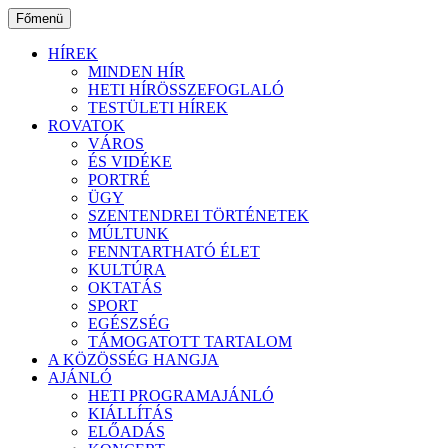
Ugrás
Főmenü
a
tartalomhoz
HÍREK
MINDEN HÍR
HETI HÍRÖSSZEFOGLALÓ
TESTÜLETI HÍREK
ROVATOK
VÁROS
ÉS VIDÉKE
PORTRÉ
ÜGY
SZENTENDREI TÖRTÉNETEK
MÚLTUNK
FENNTARTHATÓ ÉLET
KULTÚRA
OKTATÁS
SPORT
EGÉSZSÉG
TÁMOGATOTT TARTALOM
A KÖZÖSSÉG HANGJA
AJÁNLÓ
HETI PROGRAMAJÁNLÓ
KIÁLLÍTÁS
ELŐADÁS