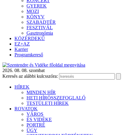
KONCERT
GYEREK
MOZI
KÖNYV
SZABADTÉR
FESZTIVÁL
Gasztronómia
KÖZÉRDEKŰ
EZ+AZ
Karrier
Programkereső
2026. 08. 08. szombat
Keresés az alábbi kulcsszóra:
HÍREK
MINDEN HÍR
HETI HÍRÖSSZEFOGLALÓ
TESTÜLETI HÍREK
ROVATOK
VÁROS
ÉS VIDÉKE
PORTRÉ
ÜGY