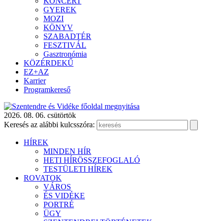
KONCERT
GYEREK
MOZI
KÖNYV
SZABADTÉR
FESZTIVÁL
Gasztronómia
KÖZÉRDEKŰ
EZ+AZ
Karrier
Programkereső
2026. 08. 06. csütörtök
Keresés az alábbi kulcsszóra:
HÍREK
MINDEN HÍR
HETI HÍRÖSSZEFOGLALÓ
TESTÜLETI HÍREK
ROVATOK
VÁROS
ÉS VIDÉKE
PORTRÉ
ÜGY