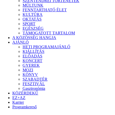
SZENTENDREI TÖRTÉNETEK
MÚLTUNK
FENNTARTHATÓ ÉLET
KULTÚRA
OKTATÁS
SPORT
EGÉSZSÉG
TÁMOGATOTT TARTALOM
A KÖZÖSSÉG HANGJA
AJÁNLÓ
HETI PROGRAMAJÁNLÓ
KIÁLLÍTÁS
ELŐADÁS
KONCERT
GYEREK
MOZI
KÖNYV
SZABADTÉR
FESZTIVÁL
Gasztronómia
KÖZÉRDEKŰ
EZ+AZ
Karrier
Programkereső