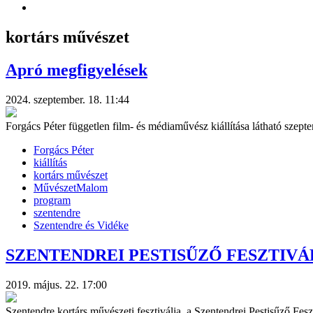
kortárs művészet
Apró megfigyelések
2024. szeptember. 18. 11:44
Forgács Péter független film- és médiaművész kiállítása látható sze
Forgács Péter
kiállítás
kortárs művészet
MűvészetMalom
program
szentendre
Szentendre és Vidéke
SZENTENDREI PESTISŰZŐ FESZTIVÁL
2019. május. 22. 17:00
Szentendre kortárs művészeti fesztiválja, a Szentendrei Pestisűző Fe