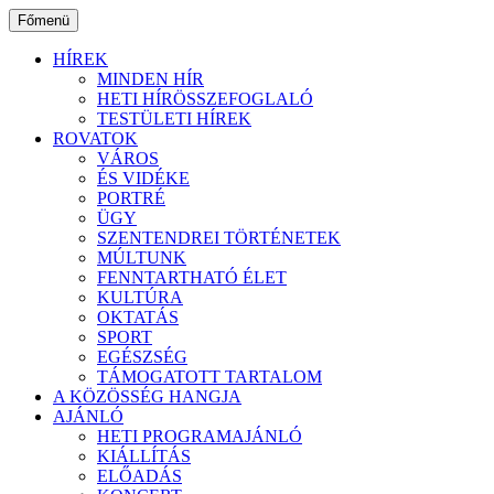
Ugrás
Főmenü
a
tartalomhoz
HÍREK
MINDEN HÍR
HETI HÍRÖSSZEFOGLALÓ
TESTÜLETI HÍREK
ROVATOK
VÁROS
ÉS VIDÉKE
PORTRÉ
ÜGY
SZENTENDREI TÖRTÉNETEK
MÚLTUNK
FENNTARTHATÓ ÉLET
KULTÚRA
OKTATÁS
SPORT
EGÉSZSÉG
TÁMOGATOTT TARTALOM
A KÖZÖSSÉG HANGJA
AJÁNLÓ
HETI PROGRAMAJÁNLÓ
KIÁLLÍTÁS
ELŐADÁS