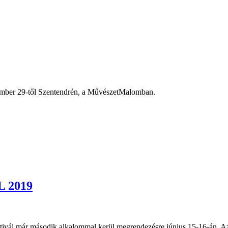
ptember 29-től Szentendrén, a MűvészetMalomban.
 2019
sztivál már második alkalommal kerül megrendezésre június 15-16-án. Az