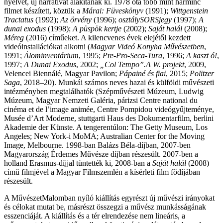
nyelvet, új narratívát alakítanak ki. 1978 óta több mint harminc
filmet készített, köztük a
Márai: Füveskönyv
(1991);
Wittgenstein
Tractatus
(1992);
Az örvény
(1996);
osztálySORSjegy
(1997);
A
dunai exodus
(1998);
A püspök kertje
(2002);
Saját halál
(2008);
Méreg
(2016) címűeket. A kilencvenes évek elejétől kezdett
videóinstallációkat alkotni (
Magyar Videó Konyha Művészetben
,
1991;
Álominventárium
, 1995;
Pre-Pro-Seca-Tura
, 1996;
A kaszt ó!
,
1997;
A Dunai Exodus
, 2002;
„Col Tempo”.A W. projekt
, 2009,
Velencei Biennálé, Magyar Pavilon;
Pápainé és fiai
, 2015;
Politzer
Saga
, 2018–20). Munkái számos neves hazai és külföldi művészeti
intézményben megtalálhatók (Szépművészeti Múzeum, Ludwig
Múzeum, Magyar Nemzeti Galéria, párizsi Centre national du
cinéma et de l’image animée, Centre Pompidou videógyűjteménye,
Musée d’Art Moderne, stuttgarti Haus des Dokumentarfilm, berlini
Akademie der Künste. A tengerentúlon: The Getty Museum, Los
Angeles; New York-i MoMA; Australian Center for the Moving
Image, Melbourne. 1998-ban Balázs Béla-díjban, 2007-ben
Magyarország Érdemes Művésze díjban részesült. 2007-ben a
holland Erasmus-díjjal tüntették ki, 2008-ban a
Saját halál
(2008)
című filmjével a Magyar Filmszemlén a kísérleti film fődíjában
részesült.
A MűvészetMalomban nyíló kiállítás egyrészt új művészi irányokat
és célokat mutat be, másrészt összegzi a művész munkásságának
esszenciáját. A kiállítás és a tér elrendezése nem lineáris, a