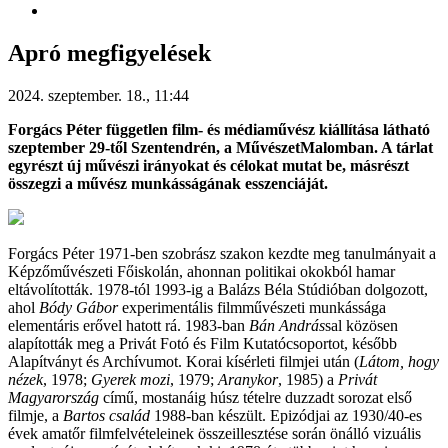
Apró megfigyelések
2024. szeptember. 18., 11:44
Forgács Péter független film- és médiaművész kiállítása látható
szeptember 29-től Szentendrén, a MűvészetMalomban. A tárlat
egyrészt új művészi irányokat és célokat mutat be, másrészt
összegzi a művész munkásságának esszenciáját.
Forgács Péter 1971-ben szobrász szakon kezdte meg tanulmányait a
Képzőművészeti Főiskolán, ahonnan politikai okokból hamar
eltávolították. 1978-tól 1993-ig a Balázs Béla Stúdióban dolgozott,
ahol
Bódy Gábor
experimentális filmművészeti munkássága
elementáris erővel hatott rá. 1983-ban
Bán András
sal közösen
alapították meg a Privát Fotó és Film Kutatócsoportot, később
Alapítványt és Archívumot. Korai kísérleti filmjei után (
Látom, hogy
nézek
, 1978;
Gyerek mozi
, 1979;
Aranykor
, 1985) a
Privát
Magyarország
című, mostanáig húsz tételre duzzadt sorozat első
filmje, a
Bartos család
1988-ban készült. Epizódjai az 1930/40-es
évek amatőr filmfelvételeinek összeillesztése során önálló vizuális