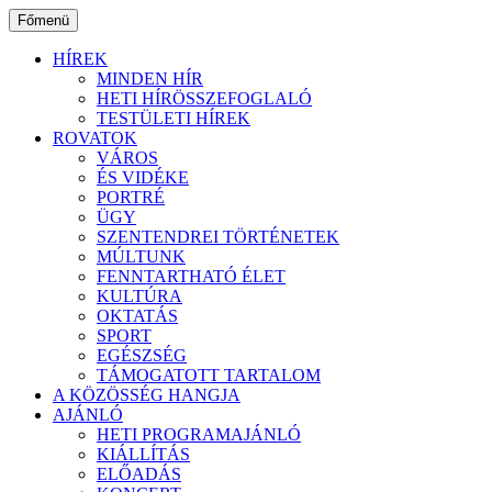
Ugrás
Főmenü
a
tartalomhoz
HÍREK
MINDEN HÍR
HETI HÍRÖSSZEFOGLALÓ
TESTÜLETI HÍREK
ROVATOK
VÁROS
ÉS VIDÉKE
PORTRÉ
ÜGY
SZENTENDREI TÖRTÉNETEK
MÚLTUNK
FENNTARTHATÓ ÉLET
KULTÚRA
OKTATÁS
SPORT
EGÉSZSÉG
TÁMOGATOTT TARTALOM
A KÖZÖSSÉG HANGJA
AJÁNLÓ
HETI PROGRAMAJÁNLÓ
KIÁLLÍTÁS
ELŐADÁS