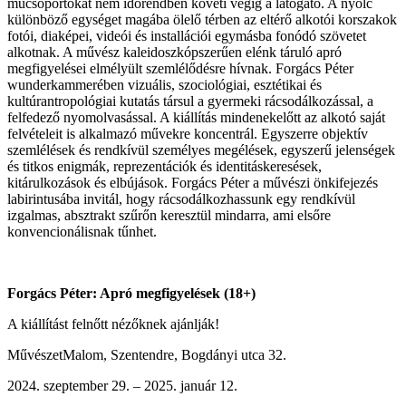
műcsoportokat nem időrendben követi végig a látogató. A nyolc
különböző egységet magába ölelő térben az eltérő alkotói korszakok
fotói, diaképei, videói és installációi egymásba fonódó szövetet
alkotnak. A művész kaleidoszkópszerűen elénk táruló apró
megfigyelései elmélyült szemlélődésre hívnak. Forgács Péter
wunderkammerében vizuális, szociológiai, esztétikai és
kultúrantropológiai kutatás társul a gyermeki rácsodálkozással, a
felfedező nyomolvasással. A kiállítás mindenekelőtt az alkotó saját
felvételeit is alkalmazó művekre koncentrál. Egyszerre objektív
szemlélések és rendkívül személyes megélések, egyszerű jelenségek
és titkos enigmák, reprezentációk és identitáskeresések,
kitárulkozások és elbújások. Forgács Péter a művészi önkifejezés
labirintusába invitál, hogy rácsodálkozhassunk egy rendkívül
izgalmas, absztrakt szűrőn keresztül mindarra, ami elsőre
konvencionálisnak tűnhet.
Forgács Péter: Apró megfigyelések (18+)
A kiállítást felnőtt nézőknek ajánlják!
MűvészetMalom, Szentendre, Bogdányi utca 32.
szeptember 29. – 2025. január 12.