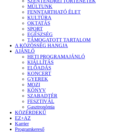
SZENTENDREI TÖRTÉNETEK
MÚLTUNK
FENNTARTHATÓ ÉLET
KULTÚRA
OKTATÁS
SPORT
EGÉSZSÉG
TÁMOGATOTT TARTALOM
A KÖZÖSSÉG HANGJA
AJÁNLÓ
HETI PROGRAMAJÁNLÓ
KIÁLLÍTÁS
ELŐADÁS
KONCERT
GYEREK
MOZI
KÖNYV
SZABADTÉR
FESZTIVÁL
Gasztronómia
KÖZÉRDEKŰ
EZ+AZ
Karrier
Programkereső