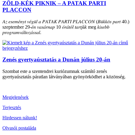
ZÖLD-KÉK PIKNIK – A PATAK PARTI
PLACCON
𝐴𝑧 𝑒𝑠𝑒𝑚𝑒́𝑛𝑦𝑡 𝑣𝑒́𝑔𝑢̈𝑙 𝑎 𝑃𝐴𝑇𝐴𝐾 𝑃𝐴𝑅𝑇𝐼 𝑃𝐿𝐴𝐶𝐶𝑂𝑁 (𝐵𝑢̈𝑘𝑘𝑜̈𝑠 𝑝𝑎𝑟𝑡 40.)
szeptember 29-𝑒́𝑛 𝑣𝑎𝑠𝑎́𝑟𝑛𝑎𝑝 10 𝑜́𝑟𝑎́𝑡𝑜́𝑙 𝑡𝑎𝑟𝑡𝑗á𝑘 meg 𝑘𝑖𝑠𝑒𝑏𝑏
𝑝𝑟𝑜𝑔𝑟𝑎𝑚𝑣𝑎́𝑙𝑡𝑜𝑧𝑎́𝑠𝑠𝑎𝑙.
Zenés gyertyaúsztatás a Dunán július 20-án
Szombat este a szentendrei kuriózumnak számító zenés
gyertyaúsztatás páratlan látványában gyönyörködhet a közönség.
Megjelenések
Terjesztés
Hirdessen nálunk!
Olvasói postaláda