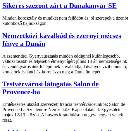
Sikeres szezont zárt a Dunakanyar SE
Minden korosztály és mindkét nem fejlődött és jól szerepelt a tizenöt
különböző bajnokságon.
Nemzetközi kavalkád és ezernyi mécses
fénye a Dunán
A szentendrei Gyertyaúsztatás minden eddiginél különlegesebb,
változatosabb és teljesebb élményt ígér: július 18-án nemzetiségeink
és vendégvárosaink fellépőinek kavalkádja, látványos vízibemutató,
koncertek és táncház koronázza meg a Duna ünnepét.
Testvérvárosi látogatás Salon de
Provence-ba
Emlékezetes utazást szervezett francia testvérvárosunkba: Salon de
Provence-ba Szentendre Nemzetközi Kapcsolatainak Egyesülete
május 12-19. között. A buszos kiránduláson negyvenegyen vettek
részt.