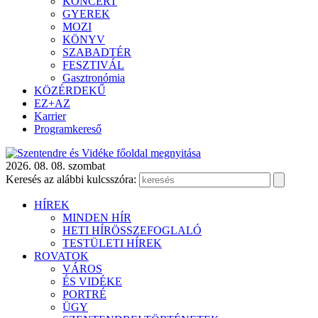
KONCERT
GYEREK
MOZI
KÖNYV
SZABADTÉR
FESZTIVÁL
Gasztronómia
KÖZÉRDEKŰ
EZ+AZ
Karrier
Programkereső
2026. 08. 08. szombat
Keresés az alábbi kulcsszóra:
HÍREK
MINDEN HÍR
HETI HÍRÖSSZEFOGLALÓ
TESTÜLETI HÍREK
ROVATOK
VÁROS
ÉS VIDÉKE
PORTRÉ
ÜGY