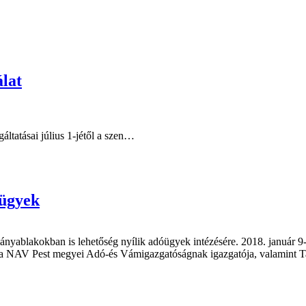
álat
áltatásai július 1-jétől a szen…
óügyek
kormányablakokban is lehetőség nyílik adóügyek intézésére. 2018. január
, a NAV Pest megyei Adó-és Vámigazgatóságnak igazgatója, valamint T