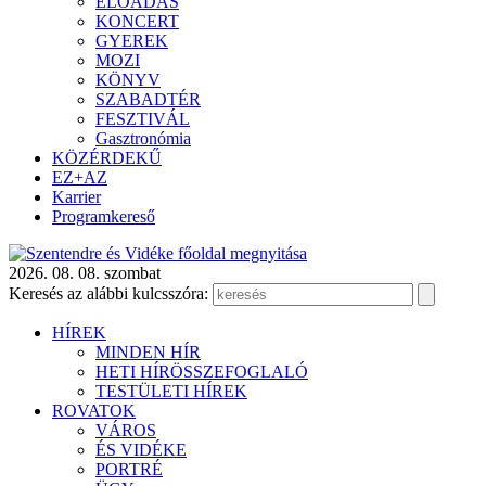
ELŐADÁS
KONCERT
GYEREK
MOZI
KÖNYV
SZABADTÉR
FESZTIVÁL
Gasztronómia
KÖZÉRDEKŰ
EZ+AZ
Karrier
Programkereső
2026. 08. 08. szombat
Keresés az alábbi kulcsszóra:
HÍREK
MINDEN HÍR
HETI HÍRÖSSZEFOGLALÓ
TESTÜLETI HÍREK
ROVATOK
VÁROS
ÉS VIDÉKE
PORTRÉ