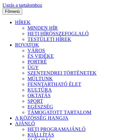
Ugrás a tartalomhoz
Főmenü
HÍREK
MINDEN HÍR
HETI HÍRÖSSZEFOGLALÓ
TESTÜLETI HÍREK
ROVATOK
VÁROS
ÉS VIDÉKE
PORTRÉ
ÜGY
SZENTENDREI TÖRTÉNETEK
MÚLTUNK
FENNTARTHATÓ ÉLET
KULTÚRA
OKTATÁS
SPORT
EGÉSZSÉG
TÁMOGATOTT TARTALOM
A KÖZÖSSÉG HANGJA
AJÁNLÓ
HETI PROGRAMAJÁNLÓ
KIÁLLÍTÁS