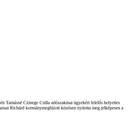
 9-én Tamásné Czinege Csilla adószakmai ügyekért felelős helyettes
arnai Richárd kormánymegbízott közösen nyitotta meg jelképesen a