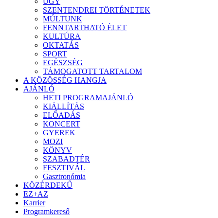
ÜGY
SZENTENDREI TÖRTÉNETEK
MÚLTUNK
FENNTARTHATÓ ÉLET
KULTÚRA
OKTATÁS
SPORT
EGÉSZSÉG
TÁMOGATOTT TARTALOM
A KÖZÖSSÉG HANGJA
AJÁNLÓ
HETI PROGRAMAJÁNLÓ
KIÁLLÍTÁS
ELŐADÁS
KONCERT
GYEREK
MOZI
KÖNYV
SZABADTÉR
FESZTIVÁL
Gasztronómia
KÖZÉRDEKŰ
EZ+AZ
Karrier
Programkereső