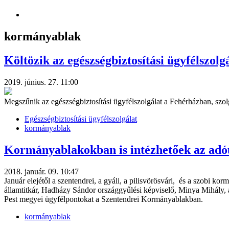
kormányablak
Költözik az egészségbiztosítási ügyfélszolg
2019. június. 27. 11:00
Megszűnik az egészségbiztosítási ügyfélszolgálat a Fehérházban, szolg
Egészségbiztosítási ügyfélszolgálat
kormányablak
Kormányablakokban is intézhetőek az ad
2018. január. 09. 10:47
Január elejétől a szentendrei, a gyáli, a pilisvörösvári, és a szobi 
államtitkár, Hadházy Sándor országgyűlési képviselő, Minya Mihály
Pest megyei ügyfélpontokat a Szentendrei Kormányablakban.
kormányablak