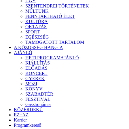
ÜGY
SZENTENDREI TÖRTÉNETEK
MÚLTUNK
FENNTARTHATÓ ÉLET
KULTÚRA
OKTATÁS
SPORT
EGÉSZSÉG
TÁMOGATOTT TARTALOM
A KÖZÖSSÉG HANGJA
AJÁNLÓ
HETI PROGRAMAJÁNLÓ
KIÁLLÍTÁS
ELŐADÁS
KONCERT
GYEREK
MOZI
KÖNYV
SZABADTÉR
FESZTIVÁL
Gasztronómia
KÖZÉRDEKŰ
EZ+AZ
Karrier
Programkereső