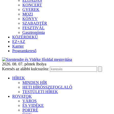
ELŐADÁS
KONCERT
GYEREK
MOZI
KÖNYV
SZABADTÉR
FESZTIVÁL
Gasztronómia
KÖZÉRDEKŰ
EZ+AZ
Karrier
Programkereső
2026. 08. 07. péntek
Ibolya
Keresés az alábbi kulcsszóra:
HÍREK
MINDEN HÍR
HETI HÍRÖSSZEFOGLALÓ
TESTÜLETI HÍREK
ROVATOK
VÁROS
ÉS VIDÉKE
PORTRÉ