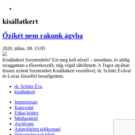
kisállatkert
Őzikét nem rakunk ágyba
2020. július. 08. 15:05
Kisállatkert Szentendrén? Ezt meg kell nézni! – mondtam, és addig
nyaggattam a főszerkesztőt, míg végül rábólintott. A Tegez utcában
frissen nyitott Szentendrei Kisállatkert vezetőivel, dr. Schütz Évával
és Lovas Józseffel beszélgettem.
dr. Schütz Éva
kisállatkert
Impresszum
Kapcsolat
Etikai kódex
Médiaajánló
Archívum
Adatvédelmi tájékoztató
Önkormányzati hírek