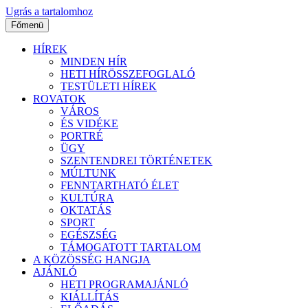
Ugrás a tartalomhoz
Főmenü
HÍREK
MINDEN HÍR
HETI HÍRÖSSZEFOGLALÓ
TESTÜLETI HÍREK
ROVATOK
VÁROS
ÉS VIDÉKE
PORTRÉ
ÜGY
SZENTENDREI TÖRTÉNETEK
MÚLTUNK
FENNTARTHATÓ ÉLET
KULTÚRA
OKTATÁS
SPORT
EGÉSZSÉG
TÁMOGATOTT TARTALOM
A KÖZÖSSÉG HANGJA
AJÁNLÓ
HETI PROGRAMAJÁNLÓ
KIÁLLÍTÁS