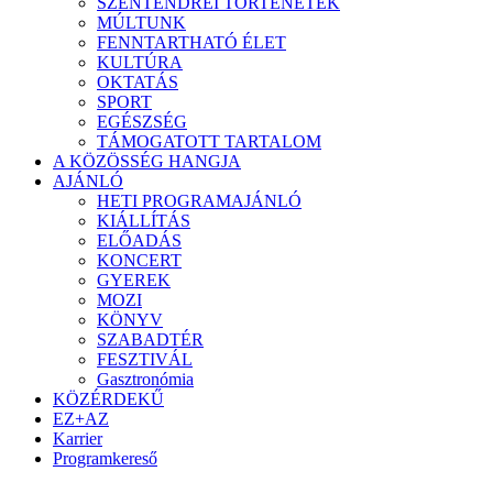
SZENTENDREI TÖRTÉNETEK
MÚLTUNK
FENNTARTHATÓ ÉLET
KULTÚRA
OKTATÁS
SPORT
EGÉSZSÉG
TÁMOGATOTT TARTALOM
A KÖZÖSSÉG HANGJA
AJÁNLÓ
HETI PROGRAMAJÁNLÓ
KIÁLLÍTÁS
ELŐADÁS
KONCERT
GYEREK
MOZI
KÖNYV
SZABADTÉR
FESZTIVÁL
Gasztronómia
KÖZÉRDEKŰ
EZ+AZ
Karrier
Programkereső