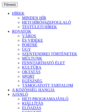
Ugrás
Főmenü
a
tartalomhoz
HÍREK
MINDEN HÍR
HETI HÍRÖSSZEFOGLALÓ
TESTÜLETI HÍREK
ROVATOK
VÁROS
ÉS VIDÉKE
PORTRÉ
ÜGY
SZENTENDREI TÖRTÉNETEK
MÚLTUNK
FENNTARTHATÓ ÉLET
KULTÚRA
OKTATÁS
SPORT
EGÉSZSÉG
TÁMOGATOTT TARTALOM
A KÖZÖSSÉG HANGJA
AJÁNLÓ
HETI PROGRAMAJÁNLÓ
KIÁLLÍTÁS
ELŐADÁS