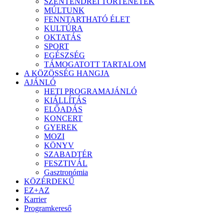
SZENTENDREI TÖRTÉNETEK
MÚLTUNK
FENNTARTHATÓ ÉLET
KULTÚRA
OKTATÁS
SPORT
EGÉSZSÉG
TÁMOGATOTT TARTALOM
A KÖZÖSSÉG HANGJA
AJÁNLÓ
HETI PROGRAMAJÁNLÓ
KIÁLLÍTÁS
ELŐADÁS
KONCERT
GYEREK
MOZI
KÖNYV
SZABADTÉR
FESZTIVÁL
Gasztronómia
KÖZÉRDEKŰ
EZ+AZ
Karrier
Programkereső