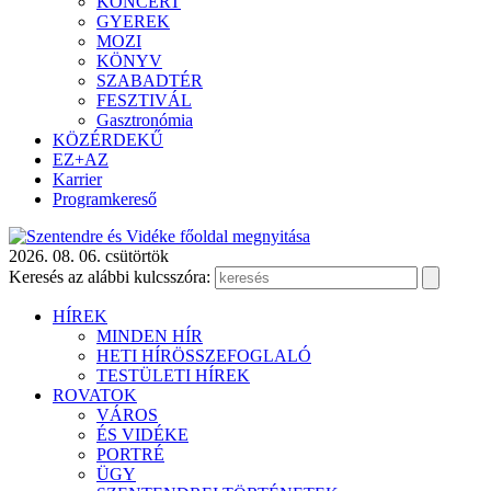
KONCERT
GYEREK
MOZI
KÖNYV
SZABADTÉR
FESZTIVÁL
Gasztronómia
KÖZÉRDEKŰ
EZ+AZ
Karrier
Programkereső
2026. 08. 06. csütörtök
Keresés az alábbi kulcsszóra:
HÍREK
MINDEN HÍR
HETI HÍRÖSSZEFOGLALÓ
TESTÜLETI HÍREK
ROVATOK
VÁROS
ÉS VIDÉKE
PORTRÉ
ÜGY