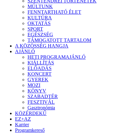
SZENTENDREI TÖRTÉNETEK
MÚLTUNK
FENNTARTHATÓ ÉLET
KULTÚRA
OKTATÁS
SPORT
EGÉSZSÉG
TÁMOGATOTT TARTALOM
A KÖZÖSSÉG HANGJA
AJÁNLÓ
HETI PROGRAMAJÁNLÓ
KIÁLLÍTÁS
ELŐADÁS
KONCERT
GYEREK
MOZI
KÖNYV
SZABADTÉR
FESZTIVÁL
Gasztronómia
KÖZÉRDEKŰ
EZ+AZ
Karrier
Programkereső