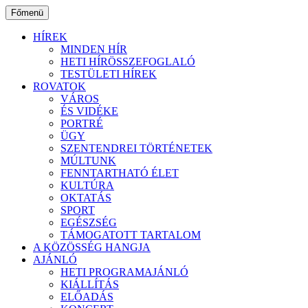
Ugrás
Főmenü
a
tartalomhoz
HÍREK
MINDEN HÍR
HETI HÍRÖSSZEFOGLALÓ
TESTÜLETI HÍREK
ROVATOK
VÁROS
ÉS VIDÉKE
PORTRÉ
ÜGY
SZENTENDREI TÖRTÉNETEK
MÚLTUNK
FENNTARTHATÓ ÉLET
KULTÚRA
OKTATÁS
SPORT
EGÉSZSÉG
TÁMOGATOTT TARTALOM
A KÖZÖSSÉG HANGJA
AJÁNLÓ
HETI PROGRAMAJÁNLÓ
KIÁLLÍTÁS
ELŐADÁS