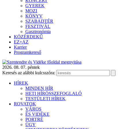
KONCERT
GYEREK
MOZI
KÖNYV
SZABADTÉR
FESZTIVÁL
Gasztronómia
KÖZÉRDEKŰ
EZ+AZ
Karrier
Programkereső
2026. 08. 07. péntek
Keresés az alábbi kulcsszóra:
HÍREK
MINDEN HÍR
HETI HÍRÖSSZEFOGLALÓ
TESTÜLETI HÍREK
ROVATOK
VÁROS
ÉS VIDÉKE
PORTRÉ
ÜGY