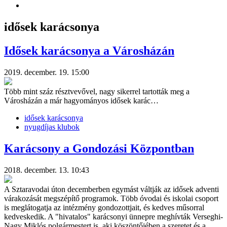
idősek karácsonya
Idősek karácsonya a Városházán
2019. december. 19. 15:00
Több mint száz résztvevővel, nagy sikerrel tartották meg a
Városházán a már hagyományos idősek karác…
idősek karácsonya
nyugdíjas klubok
Karácsony a Gondozási Központban
2018. december. 13. 10:43
A Sztaravodai úton decemberben egymást váltják az idősek adventi
várakozását megszépítő programok. Több óvodai és iskolai csoport
is meglátogatja az intézmény gondozottjait, és kedves műsorral
kedveskedik. A "hivatalos" karácsonyi ünnepre meghívták Verseghi-
Nagy Miklós polgármestert is, aki köszöntőjében a szeretet és a