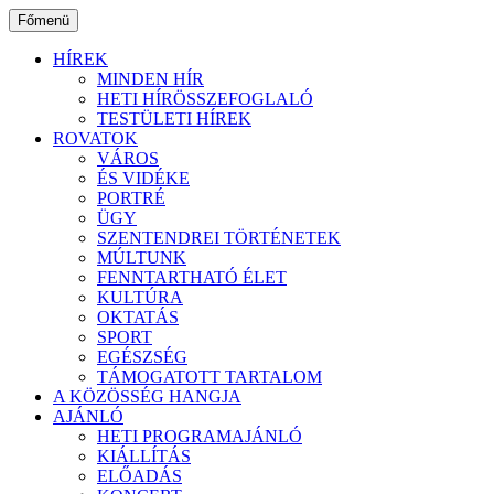
Ugrás
Főmenü
a
tartalomhoz
HÍREK
MINDEN HÍR
HETI HÍRÖSSZEFOGLALÓ
TESTÜLETI HÍREK
ROVATOK
VÁROS
ÉS VIDÉKE
PORTRÉ
ÜGY
SZENTENDREI TÖRTÉNETEK
MÚLTUNK
FENNTARTHATÓ ÉLET
KULTÚRA
OKTATÁS
SPORT
EGÉSZSÉG
TÁMOGATOTT TARTALOM
A KÖZÖSSÉG HANGJA
AJÁNLÓ
HETI PROGRAMAJÁNLÓ
KIÁLLÍTÁS
ELŐADÁS