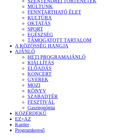
SZENTENDREI TÖRTÉNETEK
MÚLTUNK
FENNTARTHATÓ ÉLET
KULTÚRA
OKTATÁS
SPORT
EGÉSZSÉG
TÁMOGATOTT TARTALOM
A KÖZÖSSÉG HANGJA
AJÁNLÓ
HETI PROGRAMAJÁNLÓ
KIÁLLÍTÁS
ELŐADÁS
KONCERT
GYEREK
MOZI
KÖNYV
SZABADTÉR
FESZTIVÁL
Gasztronómia
KÖZÉRDEKŰ
EZ+AZ
Karrier
Programkereső