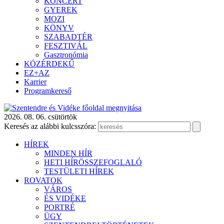
KONCERT
GYEREK
MOZI
KÖNYV
SZABADTÉR
FESZTIVÁL
Gasztronómia
KÖZÉRDEKŰ
EZ+AZ
Karrier
Programkereső
2026. 08. 06. csütörtök
Keresés az alábbi kulcsszóra:
HÍREK
MINDEN HÍR
HETI HÍRÖSSZEFOGLALÓ
TESTÜLETI HÍREK
ROVATOK
VÁROS
ÉS VIDÉKE
PORTRÉ
ÜGY