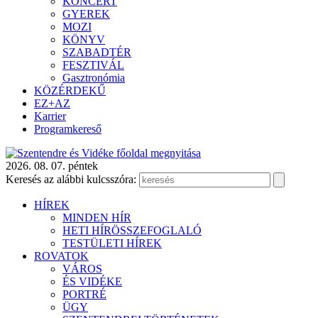
KONCERT
GYEREK
MOZI
KÖNYV
SZABADTÉR
FESZTIVÁL
Gasztronómia
KÖZÉRDEKŰ
EZ+AZ
Karrier
Programkereső
2026. 08. 07. péntek
Keresés az alábbi kulcsszóra:
HÍREK
MINDEN HÍR
HETI HÍRÖSSZEFOGLALÓ
TESTÜLETI HÍREK
ROVATOK
VÁROS
ÉS VIDÉKE
PORTRÉ
ÜGY