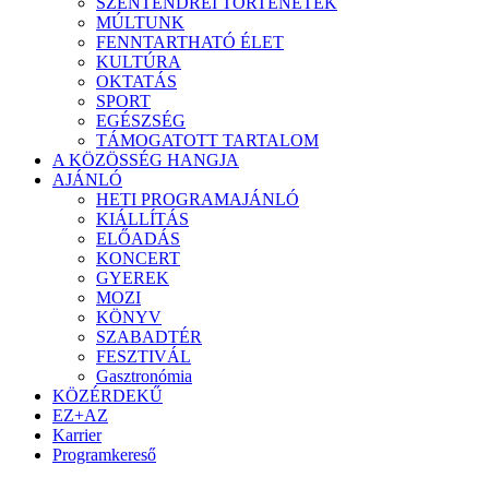
SZENTENDREI TÖRTÉNETEK
MÚLTUNK
FENNTARTHATÓ ÉLET
KULTÚRA
OKTATÁS
SPORT
EGÉSZSÉG
TÁMOGATOTT TARTALOM
A KÖZÖSSÉG HANGJA
AJÁNLÓ
HETI PROGRAMAJÁNLÓ
KIÁLLÍTÁS
ELŐADÁS
KONCERT
GYEREK
MOZI
KÖNYV
SZABADTÉR
FESZTIVÁL
Gasztronómia
KÖZÉRDEKŰ
EZ+AZ
Karrier
Programkereső