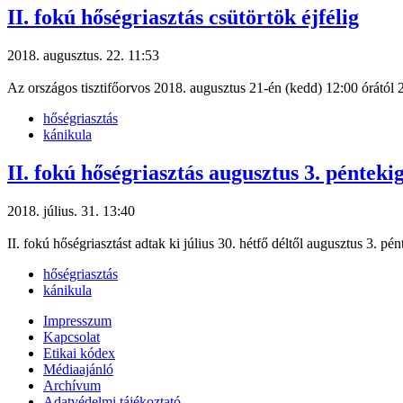
II. fokú hőségriasztás csütörtök éjfélig
2018. augusztus. 22. 11:53
Az országos tisztifőorvos 2018. augusztus 21-én (kedd) 12:00 órától
hőségriasztás
kánikula
II. fokú hőségriasztás augusztus 3. pénteki
2018. július. 31. 13:40
II. fokú hőségriasztást adtak ki július 30. hétfő déltől augusztus 3. p
hőségriasztás
kánikula
Impresszum
Kapcsolat
Etikai kódex
Médiaajánló
Archívum
Adatvédelmi tájékoztató