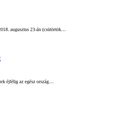
 2018. augusztus 23-án (csütörtök…
g
éntek éjfélig az egész ország…