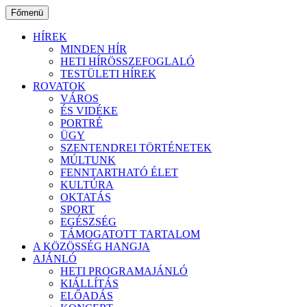
Ugrás
Főmenü
a
tartalomhoz
HÍREK
MINDEN HÍR
HETI HÍRÖSSZEFOGLALÓ
TESTÜLETI HÍREK
ROVATOK
VÁROS
ÉS VIDÉKE
PORTRÉ
ÜGY
SZENTENDREI TÖRTÉNETEK
MÚLTUNK
FENNTARTHATÓ ÉLET
KULTÚRA
OKTATÁS
SPORT
EGÉSZSÉG
TÁMOGATOTT TARTALOM
A KÖZÖSSÉG HANGJA
AJÁNLÓ
HETI PROGRAMAJÁNLÓ
KIÁLLÍTÁS
ELŐADÁS