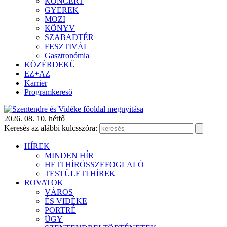
KONCERT
GYEREK
MOZI
KÖNYV
SZABADTÉR
FESZTIVÁL
Gasztronómia
KÖZÉRDEKŰ
EZ+AZ
Karrier
Programkereső
2026. 08. 10. hétfő
Keresés az alábbi kulcsszóra:
HÍREK
MINDEN HÍR
HETI HÍRÖSSZEFOGLALÓ
TESTÜLETI HÍREK
ROVATOK
VÁROS
ÉS VIDÉKE
PORTRÉ
ÜGY