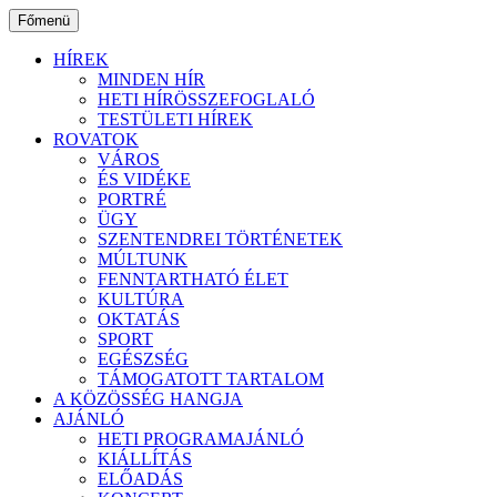
Ugrás
Főmenü
a
tartalomhoz
HÍREK
MINDEN HÍR
HETI HÍRÖSSZEFOGLALÓ
TESTÜLETI HÍREK
ROVATOK
VÁROS
ÉS VIDÉKE
PORTRÉ
ÜGY
SZENTENDREI TÖRTÉNETEK
MÚLTUNK
FENNTARTHATÓ ÉLET
KULTÚRA
OKTATÁS
SPORT
EGÉSZSÉG
TÁMOGATOTT TARTALOM
A KÖZÖSSÉG HANGJA
AJÁNLÓ
HETI PROGRAMAJÁNLÓ
KIÁLLÍTÁS
ELŐADÁS