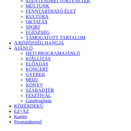
SZENTENDREI TÖRTÉNETEK
MÚLTUNK
FENNTARTHATÓ ÉLET
KULTÚRA
OKTATÁS
SPORT
EGÉSZSÉG
TÁMOGATOTT TARTALOM
A KÖZÖSSÉG HANGJA
AJÁNLÓ
HETI PROGRAMAJÁNLÓ
KIÁLLÍTÁS
ELŐADÁS
KONCERT
GYEREK
MOZI
KÖNYV
SZABADTÉR
FESZTIVÁL
Gasztronómia
KÖZÉRDEKŰ
EZ+AZ
Karrier
Programkereső