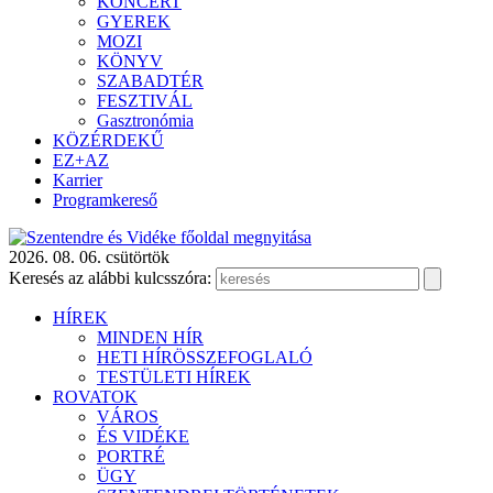
KONCERT
GYEREK
MOZI
KÖNYV
SZABADTÉR
FESZTIVÁL
Gasztronómia
KÖZÉRDEKŰ
EZ+AZ
Karrier
Programkereső
2026. 08. 06. csütörtök
Keresés az alábbi kulcsszóra:
HÍREK
MINDEN HÍR
HETI HÍRÖSSZEFOGLALÓ
TESTÜLETI HÍREK
ROVATOK
VÁROS
ÉS VIDÉKE
PORTRÉ
ÜGY