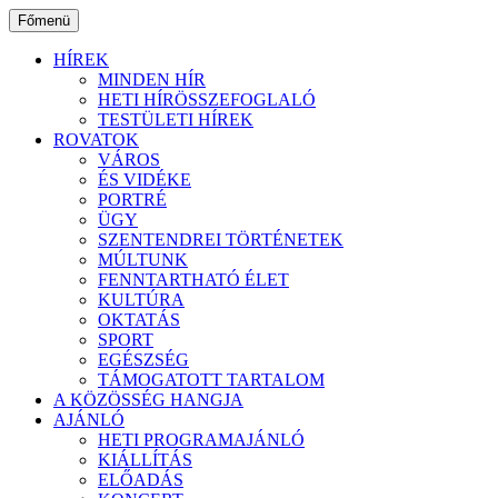
Ugrás
Főmenü
a
tartalomhoz
HÍREK
MINDEN HÍR
HETI HÍRÖSSZEFOGLALÓ
TESTÜLETI HÍREK
ROVATOK
VÁROS
ÉS VIDÉKE
PORTRÉ
ÜGY
SZENTENDREI TÖRTÉNETEK
MÚLTUNK
FENNTARTHATÓ ÉLET
KULTÚRA
OKTATÁS
SPORT
EGÉSZSÉG
TÁMOGATOTT TARTALOM
A KÖZÖSSÉG HANGJA
AJÁNLÓ
HETI PROGRAMAJÁNLÓ
KIÁLLÍTÁS
ELŐADÁS