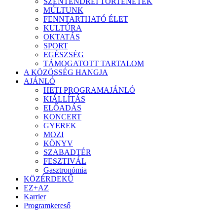
SZENTENDREI TÖRTÉNETEK
MÚLTUNK
FENNTARTHATÓ ÉLET
KULTÚRA
OKTATÁS
SPORT
EGÉSZSÉG
TÁMOGATOTT TARTALOM
A KÖZÖSSÉG HANGJA
AJÁNLÓ
HETI PROGRAMAJÁNLÓ
KIÁLLÍTÁS
ELŐADÁS
KONCERT
GYEREK
MOZI
KÖNYV
SZABADTÉR
FESZTIVÁL
Gasztronómia
KÖZÉRDEKŰ
EZ+AZ
Karrier
Programkereső