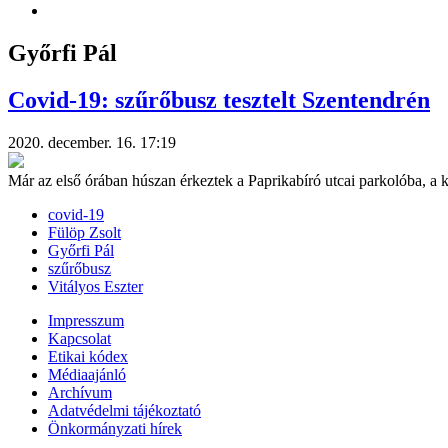
Győrfi Pál
Covid-19: szűrőbusz tesztelt Szentendrén
2020. december. 16. 17:19
Már az első órában húszan érkeztek a Paprikabíró utcai parkolóba, a
covid-19
Fülöp Zsolt
Győrfi Pál
szűrőbusz
Vitályos Eszter
Impresszum
Kapcsolat
Etikai kódex
Médiaajánló
Archívum
Adatvédelmi tájékoztató
Önkormányzati hírek