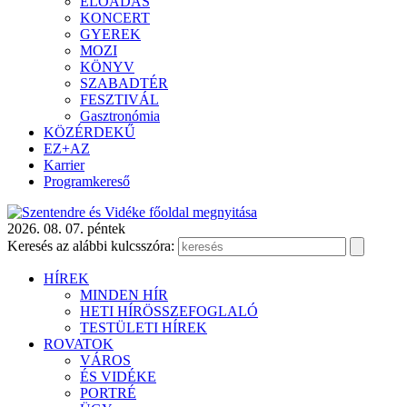
ELŐADÁS
KONCERT
GYEREK
MOZI
KÖNYV
SZABADTÉR
FESZTIVÁL
Gasztronómia
KÖZÉRDEKŰ
EZ+AZ
Karrier
Programkereső
2026. 08. 07. péntek
Keresés az alábbi kulcsszóra:
HÍREK
MINDEN HÍR
HETI HÍRÖSSZEFOGLALÓ
TESTÜLETI HÍREK
ROVATOK
VÁROS
ÉS VIDÉKE
PORTRÉ