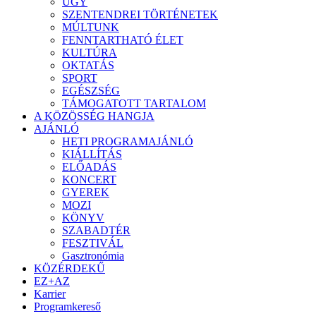
ÜGY
SZENTENDREI TÖRTÉNETEK
MÚLTUNK
FENNTARTHATÓ ÉLET
KULTÚRA
OKTATÁS
SPORT
EGÉSZSÉG
TÁMOGATOTT TARTALOM
A KÖZÖSSÉG HANGJA
AJÁNLÓ
HETI PROGRAMAJÁNLÓ
KIÁLLÍTÁS
ELŐADÁS
KONCERT
GYEREK
MOZI
KÖNYV
SZABADTÉR
FESZTIVÁL
Gasztronómia
KÖZÉRDEKŰ
EZ+AZ
Karrier
Programkereső