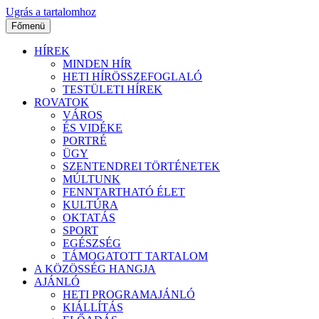
Ugrás a tartalomhoz
Főmenü
HÍREK
MINDEN HÍR
HETI HÍRÖSSZEFOGLALÓ
TESTÜLETI HÍREK
ROVATOK
VÁROS
ÉS VIDÉKE
PORTRÉ
ÜGY
SZENTENDREI TÖRTÉNETEK
MÚLTUNK
FENNTARTHATÓ ÉLET
KULTÚRA
OKTATÁS
SPORT
EGÉSZSÉG
TÁMOGATOTT TARTALOM
A KÖZÖSSÉG HANGJA
AJÁNLÓ
HETI PROGRAMAJÁNLÓ
KIÁLLÍTÁS