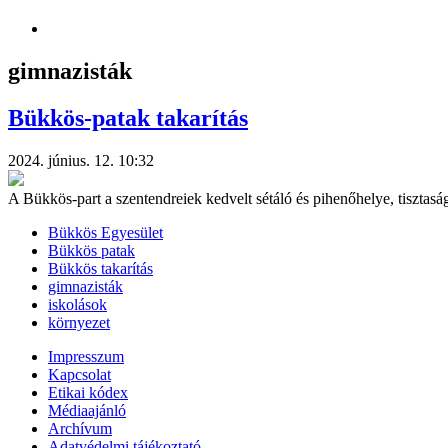
gimnazisták
Bükkös-patak takarítás
2024. június. 12. 10:32
A Bükkös-part a szentendreiek kedvelt sétáló és pihenőhelye, tisztas
Bükkös Egyesület
Bükkös patak
Bükkös takarítás
gimnazisták
iskolások
környezet
Impresszum
Kapcsolat
Etikai kódex
Médiaajánló
Archívum
Adatvédelmi tájékoztató