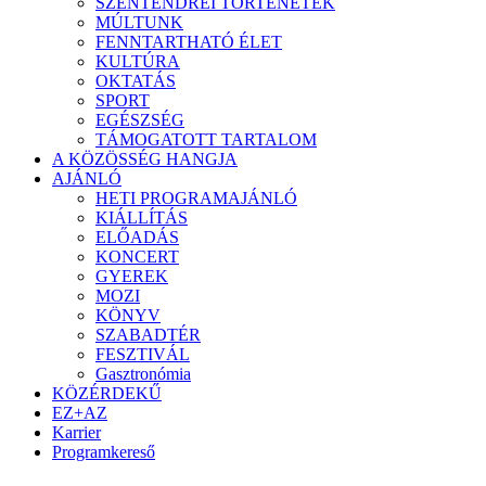
SZENTENDREI TÖRTÉNETEK
MÚLTUNK
FENNTARTHATÓ ÉLET
KULTÚRA
OKTATÁS
SPORT
EGÉSZSÉG
TÁMOGATOTT TARTALOM
A KÖZÖSSÉG HANGJA
AJÁNLÓ
HETI PROGRAMAJÁNLÓ
KIÁLLÍTÁS
ELŐADÁS
KONCERT
GYEREK
MOZI
KÖNYV
SZABADTÉR
FESZTIVÁL
Gasztronómia
KÖZÉRDEKŰ
EZ+AZ
Karrier
Programkereső