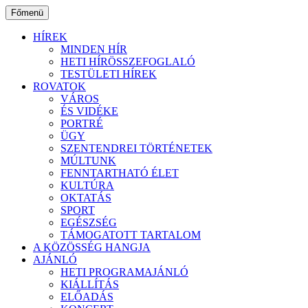
Ugrás
Főmenü
a
tartalomhoz
HÍREK
MINDEN HÍR
HETI HÍRÖSSZEFOGLALÓ
TESTÜLETI HÍREK
ROVATOK
VÁROS
ÉS VIDÉKE
PORTRÉ
ÜGY
SZENTENDREI TÖRTÉNETEK
MÚLTUNK
FENNTARTHATÓ ÉLET
KULTÚRA
OKTATÁS
SPORT
EGÉSZSÉG
TÁMOGATOTT TARTALOM
A KÖZÖSSÉG HANGJA
AJÁNLÓ
HETI PROGRAMAJÁNLÓ
KIÁLLÍTÁS
ELŐADÁS