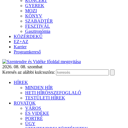
KONCERT
GYEREK
MOZI
KÖNYV
SZABADTÉR
FESZTIVÁL
Gasztronómia
KÖZÉRDEKŰ
EZ+AZ
Karrier
Programkereső
2026. 08. 08. szombat
Keresés az alábbi kulcsszóra:
HÍREK
MINDEN HÍR
HETI HÍRÖSSZEFOGLALÓ
TESTÜLETI HÍREK
ROVATOK
VÁROS
ÉS VIDÉKE
PORTRÉ
ÜGY