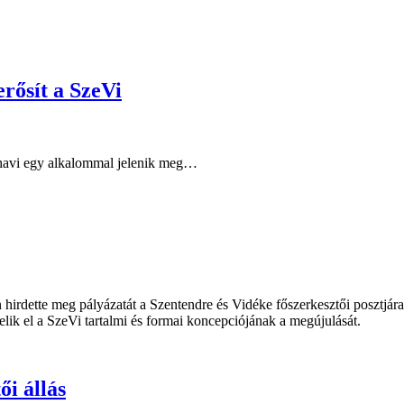
erősít a SzeVi
t havi egy alkalommal jelenik meg…
rdette meg pályázatát a Szentendre és Vidéke főszerkesztői posztjára.
elik el a SzeVi tartalmi és formai koncepciójának a megújulását.
ői állás