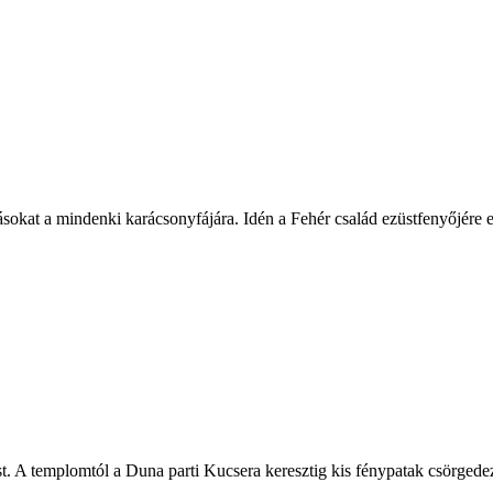
lásokat a mindenki karácsonyfájára. Idén a Fehér család ezüstfenyőjére e
st. A templomtól a Duna parti Kucsera keresztig kis fénypatak csörgede