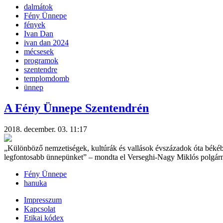
dalmátok
Fény Ünnepe
fények
Ivan Dan
ivan dan 2024
mécsesek
programok
szentendre
templomdomb
ünnep
A Fény Ünnepe Szentendrén
2018. december. 03. 11:17
„Különböző nemzetiségek, kultúrák és vallások évszázadok óta békébe
legfontosabb ünnepünket” – mondta el Verseghi-Nagy Miklós polgárm
Fény Ünnepe
hanuka
Impresszum
Kapcsolat
Etikai kódex