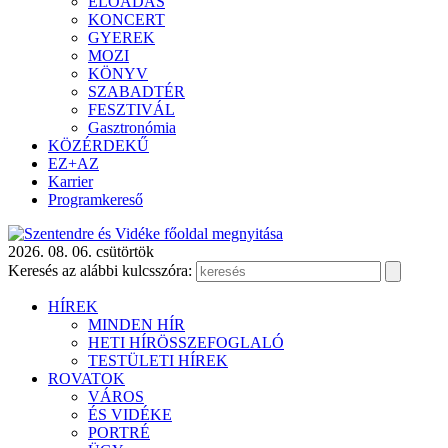
ELŐADÁS
KONCERT
GYEREK
MOZI
KÖNYV
SZABADTÉR
FESZTIVÁL
Gasztronómia
KÖZÉRDEKŰ
EZ+AZ
Karrier
Programkereső
2026. 08. 06. csütörtök
Keresés az alábbi kulcsszóra:
HÍREK
MINDEN HÍR
HETI HÍRÖSSZEFOGLALÓ
TESTÜLETI HÍREK
ROVATOK
VÁROS
ÉS VIDÉKE
PORTRÉ