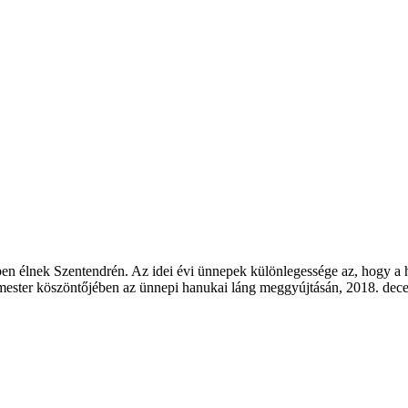
n élnek Szentendrén. Az idei évi ünnepek különlegessége az, hogy a h
ester köszöntőjében az ünnepi hanukai láng meggyújtásán, 2018. dec