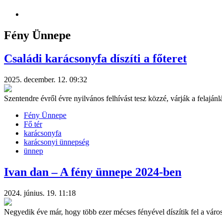
Fény Ünnepe
Családi karácsonyfa díszíti a főteret
2025. december. 12. 09:32
Szentendre évről évre nyilvános felhívást tesz közzé, várják a felaján
Fény Ünnepe
Fő tér
karácsonyfa
karácsonyi ünnepség
ünnep
Ivan dan – A fény ünnepe 2024-ben
2024. június. 19. 11:18
Negyedik éve már, hogy több ezer mécses fényével díszítik fel a váro