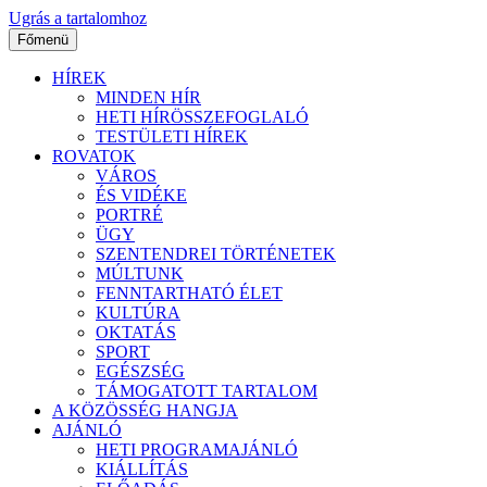
Ugrás a tartalomhoz
Főmenü
HÍREK
MINDEN HÍR
HETI HÍRÖSSZEFOGLALÓ
TESTÜLETI HÍREK
ROVATOK
VÁROS
ÉS VIDÉKE
PORTRÉ
ÜGY
SZENTENDREI TÖRTÉNETEK
MÚLTUNK
FENNTARTHATÓ ÉLET
KULTÚRA
OKTATÁS
SPORT
EGÉSZSÉG
TÁMOGATOTT TARTALOM
A KÖZÖSSÉG HANGJA
AJÁNLÓ
HETI PROGRAMAJÁNLÓ
KIÁLLÍTÁS