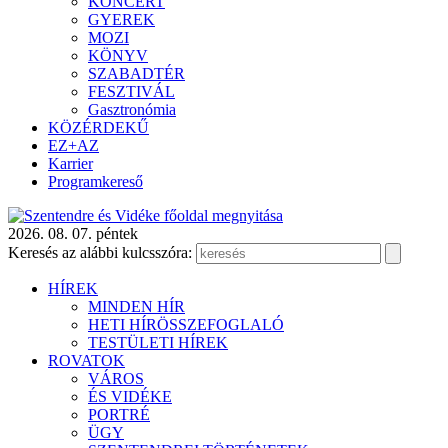
KONCERT
GYEREK
MOZI
KÖNYV
SZABADTÉR
FESZTIVÁL
Gasztronómia
KÖZÉRDEKŰ
EZ+AZ
Karrier
Programkereső
2026. 08. 07. péntek
Keresés az alábbi kulcsszóra:
HÍREK
MINDEN HÍR
HETI HÍRÖSSZEFOGLALÓ
TESTÜLETI HÍREK
ROVATOK
VÁROS
ÉS VIDÉKE
PORTRÉ
ÜGY