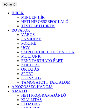
Ugrás
Főmenü
a
tartalomhoz
HÍREK
MINDEN HÍR
HETI HÍRÖSSZEFOGLALÓ
TESTÜLETI HÍREK
ROVATOK
VÁROS
ÉS VIDÉKE
PORTRÉ
ÜGY
SZENTENDREI TÖRTÉNETEK
MÚLTUNK
FENNTARTHATÓ ÉLET
KULTÚRA
OKTATÁS
SPORT
EGÉSZSÉG
TÁMOGATOTT TARTALOM
A KÖZÖSSÉG HANGJA
AJÁNLÓ
HETI PROGRAMAJÁNLÓ
KIÁLLÍTÁS
ELŐADÁS