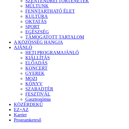
SZENTENDREI TÖRTÉNETEK
MÚLTUNK
FENNTARTHATÓ ÉLET
KULTÚRA
OKTATÁS
SPORT
EGÉSZSÉG
TÁMOGATOTT TARTALOM
A KÖZÖSSÉG HANGJA
AJÁNLÓ
HETI PROGRAMAJÁNLÓ
KIÁLLÍTÁS
ELŐADÁS
KONCERT
GYEREK
MOZI
KÖNYV
SZABADTÉR
FESZTIVÁL
Gasztronómia
KÖZÉRDEKŰ
EZ+AZ
Karrier
Programkereső