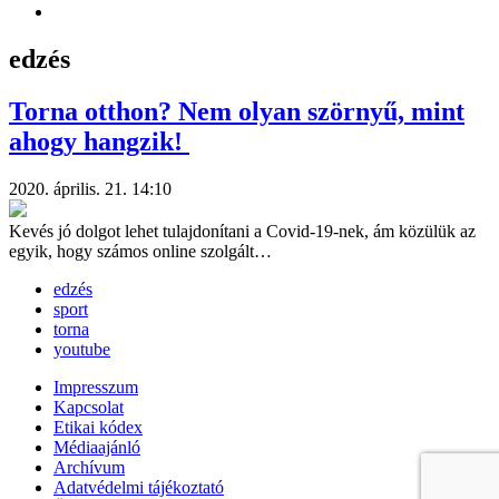
edzés
Torna otthon? Nem olyan szörnyű, mint
ahogy hangzik!
2020. április. 21. 14:10
Kevés jó dolgot lehet tulajdonítani a Covid-19-nek, ám közülük az
egyik, hogy számos online szolgált…
edzés
sport
torna
youtube
Impresszum
Kapcsolat
Etikai kódex
Médiaajánló
Archívum
Adatvédelmi tájékoztató