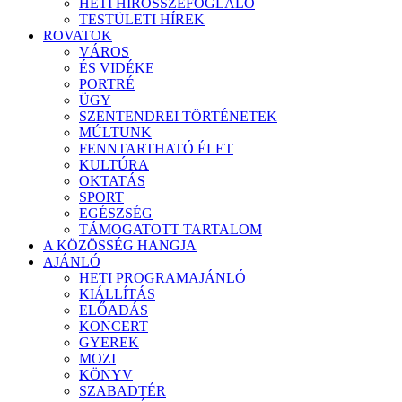
HETI HÍRÖSSZEFOGLALÓ
TESTÜLETI HÍREK
ROVATOK
VÁROS
ÉS VIDÉKE
PORTRÉ
ÜGY
SZENTENDREI TÖRTÉNETEK
MÚLTUNK
FENNTARTHATÓ ÉLET
KULTÚRA
OKTATÁS
SPORT
EGÉSZSÉG
TÁMOGATOTT TARTALOM
A KÖZÖSSÉG HANGJA
AJÁNLÓ
HETI PROGRAMAJÁNLÓ
KIÁLLÍTÁS
ELŐADÁS
KONCERT
GYEREK
MOZI
KÖNYV
SZABADTÉR