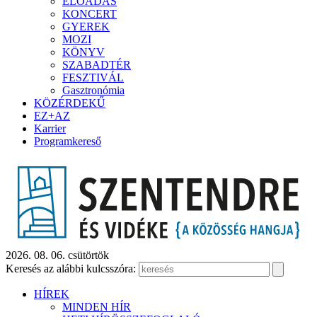
ELŐADÁS
KONCERT
GYEREK
MOZI
KÖNYV
SZABADTÉR
FESZTIVÁL
Gasztronómia
KÖZÉRDEKŰ
EZ+AZ
Karrier
Programkereső
2026. 08. 06. csütörtök
Keresés az alábbi kulcsszóra:
HÍREK
MINDEN HÍR