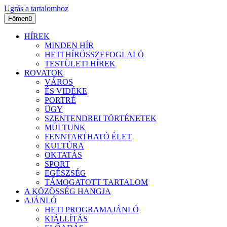
Ugrás a tartalomhoz
Főmenü
HÍREK
MINDEN HÍR
HETI HÍRÖSSZEFOGLALÓ
TESTÜLETI HÍREK
ROVATOK
VÁROS
ÉS VIDÉKE
PORTRÉ
ÜGY
SZENTENDREI TÖRTÉNETEK
MÚLTUNK
FENNTARTHATÓ ÉLET
KULTÚRA
OKTATÁS
SPORT
EGÉSZSÉG
TÁMOGATOTT TARTALOM
A KÖZÖSSÉG HANGJA
AJÁNLÓ
HETI PROGRAMAJÁNLÓ
KIÁLLÍTÁS