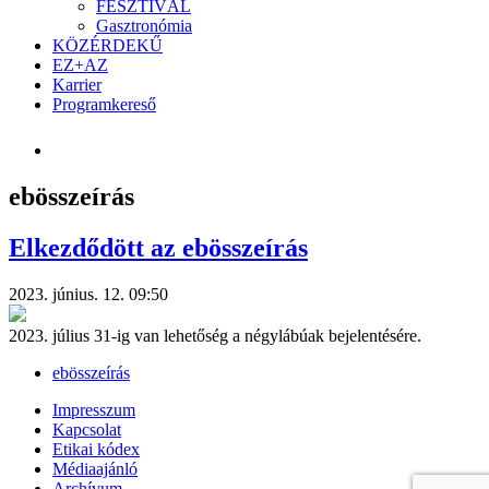
FESZTIVÁL
Gasztronómia
KÖZÉRDEKŰ
EZ+AZ
Karrier
Programkereső
ebösszeírás
Elkezdődött az ebösszeírás
2023. június. 12. 09:50
2023. július 31-ig van lehetőség a négylábúak bejelentésére.
ebösszeírás
Impresszum
Kapcsolat
Etikai kódex
Médiaajánló
Archívum