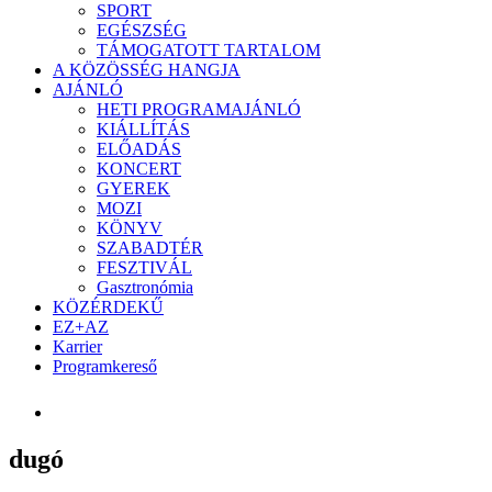
SPORT
EGÉSZSÉG
TÁMOGATOTT TARTALOM
A KÖZÖSSÉG HANGJA
AJÁNLÓ
HETI PROGRAMAJÁNLÓ
KIÁLLÍTÁS
ELŐADÁS
KONCERT
GYEREK
MOZI
KÖNYV
SZABADTÉR
FESZTIVÁL
Gasztronómia
KÖZÉRDEKŰ
EZ+AZ
Karrier
Programkereső
dugó