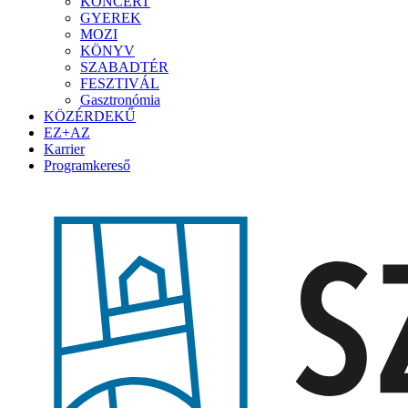
KONCERT
GYEREK
MOZI
KÖNYV
SZABADTÉR
FESZTIVÁL
Gasztronómia
KÖZÉRDEKŰ
EZ+AZ
Karrier
Programkereső