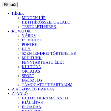
Ugrás
Főmenü
a
tartalomhoz
HÍREK
MINDEN HÍR
HETI HÍRÖSSZEFOGLALÓ
TESTÜLETI HÍREK
ROVATOK
VÁROS
ÉS VIDÉKE
PORTRÉ
ÜGY
SZENTENDREI TÖRTÉNETEK
MÚLTUNK
FENNTARTHATÓ ÉLET
KULTÚRA
OKTATÁS
SPORT
EGÉSZSÉG
TÁMOGATOTT TARTALOM
A KÖZÖSSÉG HANGJA
AJÁNLÓ
HETI PROGRAMAJÁNLÓ
KIÁLLÍTÁS
ELŐADÁS