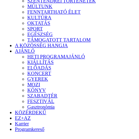
SZENTENDREI TÖRTÉNETEK
MÚLTUNK
FENNTARTHATÓ ÉLET
KULTÚRA
OKTATÁS
SPORT
EGÉSZSÉG
TÁMOGATOTT TARTALOM
A KÖZÖSSÉG HANGJA
AJÁNLÓ
HETI PROGRAMAJÁNLÓ
KIÁLLÍTÁS
ELŐADÁS
KONCERT
GYEREK
MOZI
KÖNYV
SZABADTÉR
FESZTIVÁL
Gasztronómia
KÖZÉRDEKŰ
EZ+AZ
Karrier
Programkereső