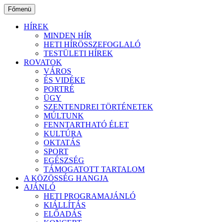
Ugrás
Főmenü
a
tartalomhoz
HÍREK
MINDEN HÍR
HETI HÍRÖSSZEFOGLALÓ
TESTÜLETI HÍREK
ROVATOK
VÁROS
ÉS VIDÉKE
PORTRÉ
ÜGY
SZENTENDREI TÖRTÉNETEK
MÚLTUNK
FENNTARTHATÓ ÉLET
KULTÚRA
OKTATÁS
SPORT
EGÉSZSÉG
TÁMOGATOTT TARTALOM
A KÖZÖSSÉG HANGJA
AJÁNLÓ
HETI PROGRAMAJÁNLÓ
KIÁLLÍTÁS
ELŐADÁS