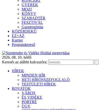
KONCERT
GYEREK
MOZI
KÖNYV
SZABADTÉR
FESZTIVÁL
Gasztronómia
KÖZÉRDEKŰ
EZ+AZ
Karrier
Programkereső
2026. 08. 10. hétfő
Keresés az alábbi kulcsszóra:
HÍREK
MINDEN HÍR
HETI HÍRÖSSZEFOGLALÓ
TESTÜLETI HÍREK
ROVATOK
VÁROS
ÉS VIDÉKE
PORTRÉ
ÜGY