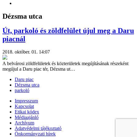
Dézsma utca
Út, parkoló és zöldfelület újul meg a Daru
piacnál
2018. október. 01. 14:07
A belvárosi zöldfelületek és közterületek megújításának részeként
megújul a Daru piac tér, Dézsma ut…
Daru piac
Dézsma utca
parkoló
Impresszum
Kapcsolat
Etikai kódex
Médiaajánló
Archívum
Adatvédelmi tájékoztató
Önkormányzati hírek