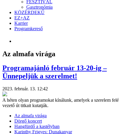
FESZTIVÁL
Gasztronómia
KÖZÉRDEKŰ
EZ+AZ
Karrier
Programkereső
Az almafa virága
Programajánló február 13-20-ig –
Ünnepeljük a szerelmet!
2023. február. 13. 12:42
A héten olyan programokat kínálunk, amelyek a szerelem felé
vezető út titkait kutatják.
Az almafa virága
Dörgő koncert
Hangfürdő a kastélyban
Karinthy Frigyes: Dunakanyar