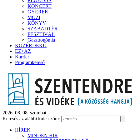
ELŐADÁS
KONCERT
GYEREK
MOZI
KÖNYV
SZABADTÉR
FESZTIVÁL
Gasztronómia
KÖZÉRDEKŰ
EZ+AZ
Karrier
Programkereső
2026. 08. 08. szombat
Keresés az alábbi kulcsszóra:
HÍREK
MINDEN HÍR