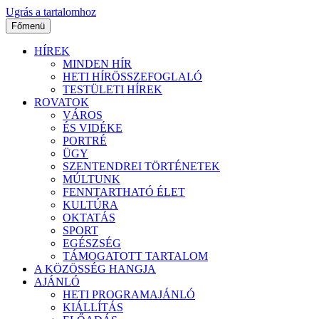
Ugrás a tartalomhoz
Főmenü
HÍREK
MINDEN HÍR
HETI HÍRÖSSZEFOGLALÓ
TESTÜLETI HÍREK
ROVATOK
VÁROS
ÉS VIDÉKE
PORTRÉ
ÜGY
SZENTENDREI TÖRTÉNETEK
MÚLTUNK
FENNTARTHATÓ ÉLET
KULTÚRA
OKTATÁS
SPORT
EGÉSZSÉG
TÁMOGATOTT TARTALOM
A KÖZÖSSÉG HANGJA
AJÁNLÓ
HETI PROGRAMAJÁNLÓ
KIÁLLÍTÁS