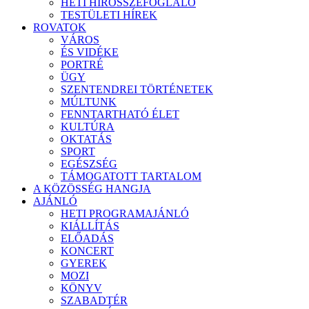
HETI HÍRÖSSZEFOGLALÓ
TESTÜLETI HÍREK
ROVATOK
VÁROS
ÉS VIDÉKE
PORTRÉ
ÜGY
SZENTENDREI TÖRTÉNETEK
MÚLTUNK
FENNTARTHATÓ ÉLET
KULTÚRA
OKTATÁS
SPORT
EGÉSZSÉG
TÁMOGATOTT TARTALOM
A KÖZÖSSÉG HANGJA
AJÁNLÓ
HETI PROGRAMAJÁNLÓ
KIÁLLÍTÁS
ELŐADÁS
KONCERT
GYEREK
MOZI
KÖNYV
SZABADTÉR