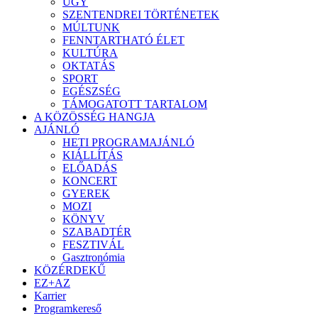
ÜGY
SZENTENDREI TÖRTÉNETEK
MÚLTUNK
FENNTARTHATÓ ÉLET
KULTÚRA
OKTATÁS
SPORT
EGÉSZSÉG
TÁMOGATOTT TARTALOM
A KÖZÖSSÉG HANGJA
AJÁNLÓ
HETI PROGRAMAJÁNLÓ
KIÁLLÍTÁS
ELŐADÁS
KONCERT
GYEREK
MOZI
KÖNYV
SZABADTÉR
FESZTIVÁL
Gasztronómia
KÖZÉRDEKŰ
EZ+AZ
Karrier
Programkereső