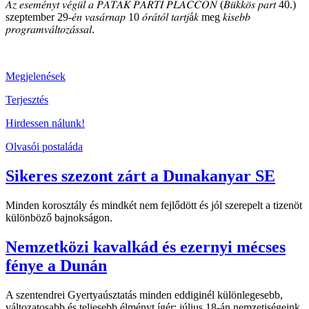
𝐴𝑧 𝑒𝑠𝑒𝑚𝑒́𝑛𝑦𝑡 𝑣𝑒́𝑔𝑢̈𝑙 𝑎 𝑃𝐴𝑇𝐴𝐾 𝑃𝐴𝑅𝑇𝐼 𝑃𝐿𝐴𝐶𝐶𝑂𝑁 (𝐵𝑢̈𝑘𝑘𝑜̈𝑠 𝑝𝑎𝑟𝑡 40.)
szeptember 29-𝑒́𝑛 𝑣𝑎𝑠𝑎́𝑟𝑛𝑎𝑝 10 𝑜́𝑟𝑎́𝑡𝑜́𝑙 𝑡𝑎𝑟𝑡𝑗á𝑘 meg 𝑘𝑖𝑠𝑒𝑏𝑏
𝑝𝑟𝑜𝑔𝑟𝑎𝑚𝑣𝑎́𝑙𝑡𝑜𝑧𝑎́𝑠𝑠𝑎𝑙.
Megjelenések
Terjesztés
Hirdessen nálunk!
Olvasói postaláda
Sikeres szezont zárt a Dunakanyar SE
Minden korosztály és mindkét nem fejlődött és jól szerepelt a tizenöt
különböző bajnokságon.
Nemzetközi kavalkád és ezernyi mécses
fénye a Dunán
A szentendrei Gyertyaúsztatás minden eddiginél különlegesebb,
változatosabb és teljesebb élményt ígér: július 18-án nemzetiségeink