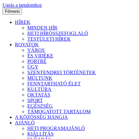
Ugrás a tartalomhoz
Főmenü
HÍREK
MINDEN HÍR
HETI HÍRÖSSZEFOGLALÓ
TESTÜLETI HÍREK
ROVATOK
VÁROS
ÉS VIDÉKE
PORTRÉ
ÜGY
SZENTENDREI TÖRTÉNETEK
MÚLTUNK
FENNTARTHATÓ ÉLET
KULTÚRA
OKTATÁS
SPORT
EGÉSZSÉG
TÁMOGATOTT TARTALOM
A KÖZÖSSÉG HANGJA
AJÁNLÓ
HETI PROGRAMAJÁNLÓ
KIÁLLÍTÁS