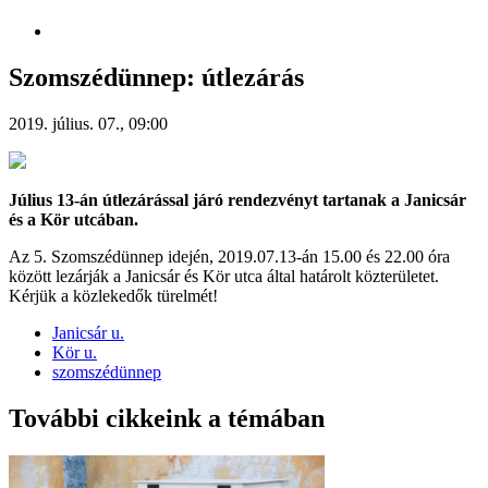
Szomszédünnep: útlezárás
2019. július. 07., 09:00
Július 13-án útlezárással járó rendezvényt tartanak a Janicsár
és a Kör utcában.
Az 5. Szomszédünnep idején, 2019.07.13-án 15.00 és 22.00 óra
között lezárják a Janicsár és Kör utca által határolt közterületet.
Kérjük a közlekedők türelmét!
Janicsár u.
Kör u.
szomszédünnep
További cikkeink a témában