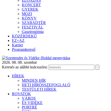
ELŐADÁS
KONCERT
GYEREK
MOZI
KÖNYV
SZABADTÉR
FESZTIVÁL
Gasztronómia
KÖZÉRDEKŰ
EZ+AZ
Karrier
Programkereső
2026. 08. 08. szombat
Keresés az alábbi kulcsszóra:
HÍREK
MINDEN HÍR
HETI HÍRÖSSZEFOGLALÓ
TESTÜLETI HÍREK
ROVATOK
VÁROS
ÉS VIDÉKE
PORTRÉ