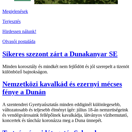
Megjelenések
Terjesztés
Hirdessen nálunk!
Olvasói postaláda
Sikeres szezont zárt a Dunakanyar SE
Minden korosztály és mindkét nem fejlődött és jól szerepelt a tizenöt
különböző bajnokságon.
Nemzetközi kavalkád és ezernyi mécses
fénye a Dunán
A szentendrei Gyertyaúsztatás minden eddiginél különlegesebb,
változatosabb és teljesebb élményt ígér: július 18-án nemzetiségeink
és vendégvárosaink fellépőinek kavalkádja, látványos vízibemutató,
koncertek és táncház koronázza meg a Duna ünnepét.