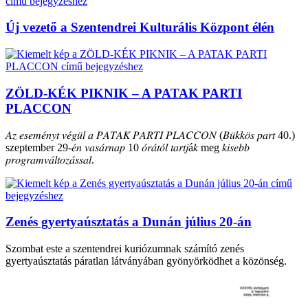
Új vezető a Szentendrei Kulturális Központ élén
ZÖLD-KÉK PIKNIK – A PATAK PARTI
PLACCON
𝐴𝑧 𝑒𝑠𝑒𝑚𝑒́𝑛𝑦𝑡 𝑣𝑒́𝑔𝑢̈𝑙 𝑎 𝑃𝐴𝑇𝐴𝐾 𝑃𝐴𝑅𝑇𝐼 𝑃𝐿𝐴𝐶𝐶𝑂𝑁 (𝐵𝑢̈𝑘𝑘𝑜̈𝑠 𝑝𝑎𝑟𝑡 40.)
szeptember 29-𝑒́𝑛 𝑣𝑎𝑠𝑎́𝑟𝑛𝑎𝑝 10 𝑜́𝑟𝑎́𝑡𝑜́𝑙 𝑡𝑎𝑟𝑡𝑗á𝑘 meg 𝑘𝑖𝑠𝑒𝑏𝑏
𝑝𝑟𝑜𝑔𝑟𝑎𝑚𝑣𝑎́𝑙𝑡𝑜𝑧𝑎́𝑠𝑠𝑎𝑙.
Zenés gyertyaúsztatás a Dunán július 20-án
Szombat este a szentendrei kuriózumnak számító zenés
gyertyaúsztatás páratlan látványában gyönyörködhet a közönség.