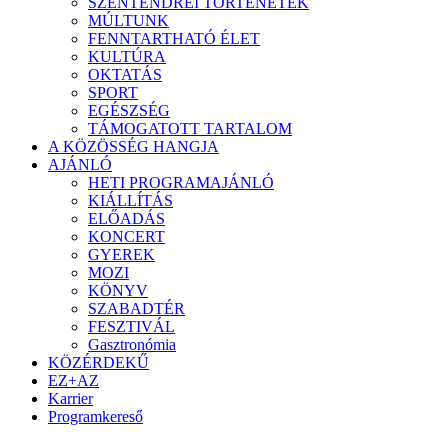
SZENTENDREI TÖRTÉNETEK
MÚLTUNK
FENNTARTHATÓ ÉLET
KULTÚRA
OKTATÁS
SPORT
EGÉSZSÉG
TÁMOGATOTT TARTALOM
A KÖZÖSSÉG HANGJA
AJÁNLÓ
HETI PROGRAMAJÁNLÓ
KIÁLLÍTÁS
ELŐADÁS
KONCERT
GYEREK
MOZI
KÖNYV
SZABADTÉR
FESZTIVÁL
Gasztronómia
KÖZÉRDEKŰ
EZ+AZ
Karrier
Programkereső