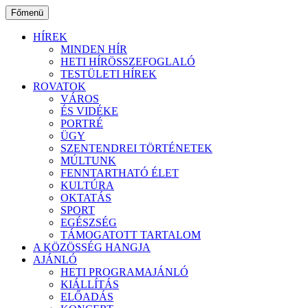
Ugrás
Főmenü
a
tartalomhoz
HÍREK
MINDEN HÍR
HETI HÍRÖSSZEFOGLALÓ
TESTÜLETI HÍREK
ROVATOK
VÁROS
ÉS VIDÉKE
PORTRÉ
ÜGY
SZENTENDREI TÖRTÉNETEK
MÚLTUNK
FENNTARTHATÓ ÉLET
KULTÚRA
OKTATÁS
SPORT
EGÉSZSÉG
TÁMOGATOTT TARTALOM
A KÖZÖSSÉG HANGJA
AJÁNLÓ
HETI PROGRAMAJÁNLÓ
KIÁLLÍTÁS
ELŐADÁS