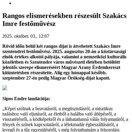
Rangos elismerésekben részesült Szakács
Imre festőművész
2025. október. 03., 12:07
Rövid időn belül két rangos díjat is átvehetett Szakács Imre
szentendrei festőművész. 2025. augusztus 20-án a köztársasági
elnök értékes alkotói pályája, valamint a nemzetközi kulturális
közéletben és Szentendre város művészeti életében betöltött
jelentős szerepe elismeréséért Magyar Arany Érdemkereszt
kitüntetésben részesítette. Alig egy hónappal később,
szeptember 27-én pedig Magyar Örökség-díjat kapott.
Sipos Endre laudációja:
„Képei szólnak a beavatásról, a megtisztulásról, a misztikus
tudáshoz való eljutásról, az életből a halálba való átlépésről, a
visszatérésről, a ködképekről és a láthatatlanná válás folyamatáról, a
fények és színek kapcsolatáról, a lélekmadár égbeszállásáról, a
levegő és a tűz egyesüléséről, s még folytathatnám a felsorolást.