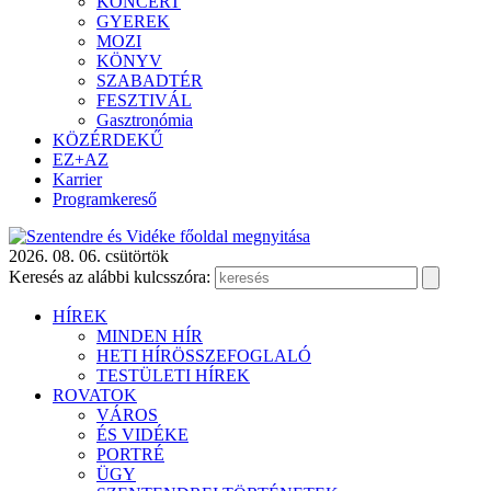
KONCERT
GYEREK
MOZI
KÖNYV
SZABADTÉR
FESZTIVÁL
Gasztronómia
KÖZÉRDEKŰ
EZ+AZ
Karrier
Programkereső
2026. 08. 06. csütörtök
Keresés az alábbi kulcsszóra:
HÍREK
MINDEN HÍR
HETI HÍRÖSSZEFOGLALÓ
TESTÜLETI HÍREK
ROVATOK
VÁROS
ÉS VIDÉKE
PORTRÉ
ÜGY