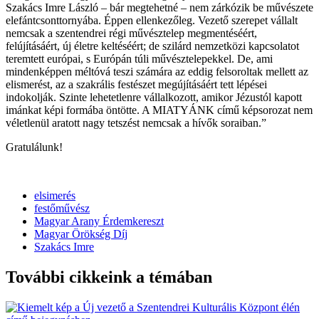
Szakács Imre László – bár megtehetné – nem zárkózik be művészete
elefántcsonttornyába. Éppen ellenkezőleg. Vezető szerepet vállalt
nemcsak a szentendrei régi művésztelep megmentéséért,
felújításáért, új életre keltéséért; de szilárd nemzetközi kapcsolatot
teremtett európai, s Európán túli művésztelepekkel. De, ami
mindenképpen méltóvá teszi számára az eddig felsoroltak mellett az
elismerést, az a szakrális festészet megújításáért tett lépései
indokolják. Szinte lehetetlenre vállalkozott, amikor Jézustól kapott
imánkat képi formába öntötte. A MIATYÁNK című képsorozat nem
véletlenül aratott nagy tetszést nemcsak a hívők soraiban.”
Gratulálunk!
elsimerés
festőművész
Magyar Arany Érdemkereszt
Magyar Örökség Díj
Szakács Imre
További cikkeink a témában