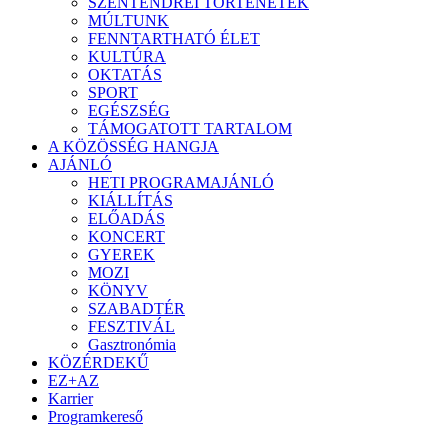
SZENTENDREI TÖRTÉNETEK
MÚLTUNK
FENNTARTHATÓ ÉLET
KULTÚRA
OKTATÁS
SPORT
EGÉSZSÉG
TÁMOGATOTT TARTALOM
A KÖZÖSSÉG HANGJA
AJÁNLÓ
HETI PROGRAMAJÁNLÓ
KIÁLLÍTÁS
ELŐADÁS
KONCERT
GYEREK
MOZI
KÖNYV
SZABADTÉR
FESZTIVÁL
Gasztronómia
KÖZÉRDEKŰ
EZ+AZ
Karrier
Programkereső