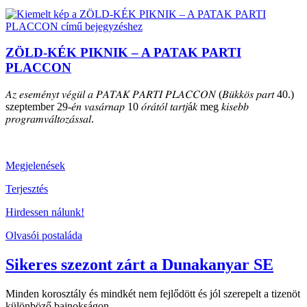
ZÖLD-KÉK PIKNIK – A PATAK PARTI
PLACCON
𝐴𝑧 𝑒𝑠𝑒𝑚𝑒́𝑛𝑦𝑡 𝑣𝑒́𝑔𝑢̈𝑙 𝑎 𝑃𝐴𝑇𝐴𝐾 𝑃𝐴𝑅𝑇𝐼 𝑃𝐿𝐴𝐶𝐶𝑂𝑁 (𝐵𝑢̈𝑘𝑘𝑜̈𝑠 𝑝𝑎𝑟𝑡 40.)
szeptember 29-𝑒́𝑛 𝑣𝑎𝑠𝑎́𝑟𝑛𝑎𝑝 10 𝑜́𝑟𝑎́𝑡𝑜́𝑙 𝑡𝑎𝑟𝑡𝑗á𝑘 meg 𝑘𝑖𝑠𝑒𝑏𝑏
𝑝𝑟𝑜𝑔𝑟𝑎𝑚𝑣𝑎́𝑙𝑡𝑜𝑧𝑎́𝑠𝑠𝑎𝑙.
Megjelenések
Terjesztés
Hirdessen nálunk!
Olvasói postaláda
Sikeres szezont zárt a Dunakanyar SE
Minden korosztály és mindkét nem fejlődött és jól szerepelt a tizenöt
különböző bajnokságon.