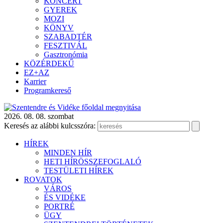
KONCERT
GYEREK
MOZI
KÖNYV
SZABADTÉR
FESZTIVÁL
Gasztronómia
KÖZÉRDEKŰ
EZ+AZ
Karrier
Programkereső
2026. 08. 08. szombat
Keresés az alábbi kulcsszóra:
HÍREK
MINDEN HÍR
HETI HÍRÖSSZEFOGLALÓ
TESTÜLETI HÍREK
ROVATOK
VÁROS
ÉS VIDÉKE
PORTRÉ
ÜGY