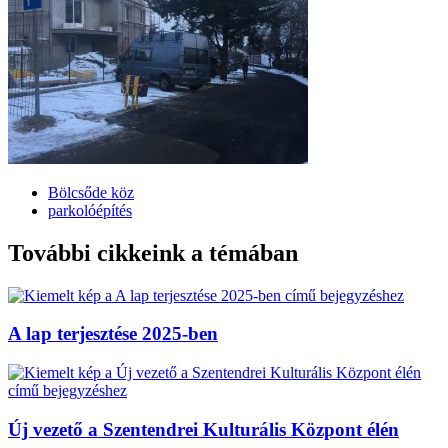
Bölcsőde köz
parkolóépítés
További cikkeink a témában
A lap terjesztése 2025-ben
Új vezető a Szentendrei Kulturális Központ élén