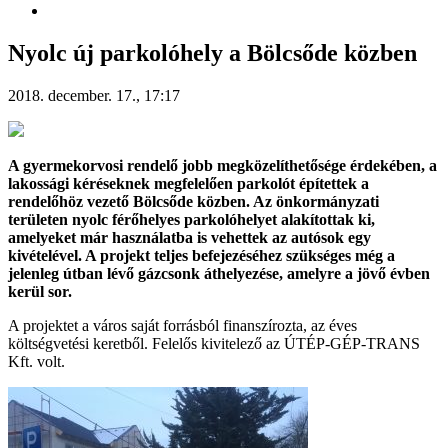
Nyolc új parkolóhely a Bölcsőde közben
2018. december. 17., 17:17
A gyermekorvosi rendelő jobb megközelíthetősége érdekében, a
lakossági kéréseknek megfelelően parkolót építettek a
rendelőhöz vezető Bölcsőde közben. Az önkormányzati
területen nyolc férőhelyes parkolóhelyet alakítottak ki,
amelyeket már használatba is vehettek az autósok egy
kivételével. A projekt teljes befejezéséhez szükséges még a
jelenleg útban lévő gázcsonk áthelyezése, amelyre a jövő évben
kerül sor.
A projektet a város saját forrásból finanszírozta, az éves
költségvetési keretből. Felelős kivitelező az ÚTÉP-GÉP-TRANS
Kft. volt.