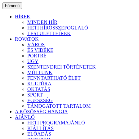
Ugrás
Főmenü
a
tartalomhoz
HÍREK
MINDEN HÍR
HETI HÍRÖSSZEFOGLALÓ
TESTÜLETI HÍREK
ROVATOK
VÁROS
ÉS VIDÉKE
PORTRÉ
ÜGY
SZENTENDREI TÖRTÉNETEK
MÚLTUNK
FENNTARTHATÓ ÉLET
KULTÚRA
OKTATÁS
SPORT
EGÉSZSÉG
TÁMOGATOTT TARTALOM
A KÖZÖSSÉG HANGJA
AJÁNLÓ
HETI PROGRAMAJÁNLÓ
KIÁLLÍTÁS
ELŐADÁS