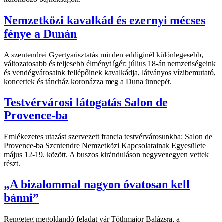
Nemzetközi kavalkád és ezernyi mécses
fénye a Dunán
A szentendrei Gyertyaúsztatás minden eddiginél különlegesebb,
változatosabb és teljesebb élményt ígér: július 18-án nemzetiségeink
és vendégvárosaink fellépőinek kavalkádja, látványos vízibemutató,
koncertek és táncház koronázza meg a Duna ünnepét.
Testvérvárosi látogatás Salon de
Provence-ba
Emlékezetes utazást szervezett francia testvérvárosunkba: Salon de
Provence-ba Szentendre Nemzetközi Kapcsolatainak Egyesülete
május 12-19. között. A buszos kiránduláson negyvenegyen vettek
részt.
„A bizalommal nagyon óvatosan kell
bánni”
Rengeteg megoldandó feladat vár Tóthmajor Balázsra, a