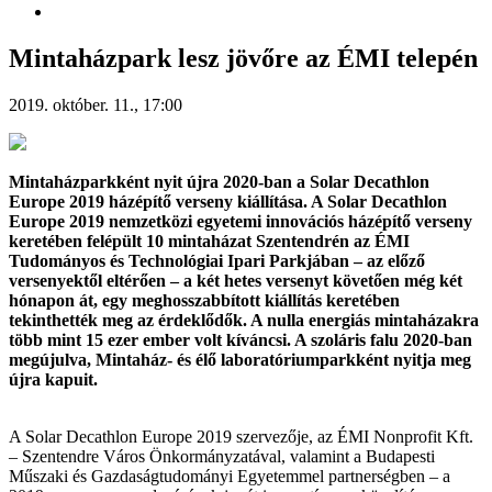
Mintaházpark lesz jövőre az ÉMI telepén
2019. október. 11., 17:00
Mintaházparkként nyit újra 2020-ban a Solar Decathlon
Europe 2019 házépítő verseny kiállítása. A Solar Decathlon
Europe 2019 nemzetközi egyetemi innovációs házépítő verseny
keretében felépült 10 mintaházat Szentendrén az ÉMI
Tudományos és Technológiai Ipari Parkjában – az előző
versenyektől eltérően – a két hetes versenyt követően még két
hónapon át, egy meghosszabbított kiállítás keretében
tekinthették meg az érdeklődők. A nulla energiás mintaházakra
több mint 15 ezer ember volt kíváncsi. A szoláris falu 2020-ban
megújulva, Mintaház- és élő laboratóriumparkként nyitja meg
újra kapuit.
A Solar Decathlon Europe 2019 szervezője, az ÉMI Nonprofit Kft.
– Szentendre Város Önkormányzatával, valamint a Budapesti
Műszaki és Gazdaságtudományi Egyetemmel partnerségben – a