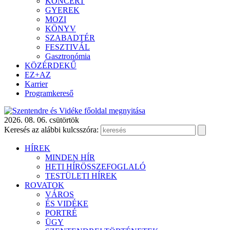
KONCERT
GYEREK
MOZI
KÖNYV
SZABADTÉR
FESZTIVÁL
Gasztronómia
KÖZÉRDEKŰ
EZ+AZ
Karrier
Programkereső
2026. 08. 06. csütörtök
Keresés az alábbi kulcsszóra:
HÍREK
MINDEN HÍR
HETI HÍRÖSSZEFOGLALÓ
TESTÜLETI HÍREK
ROVATOK
VÁROS
ÉS VIDÉKE
PORTRÉ
ÜGY