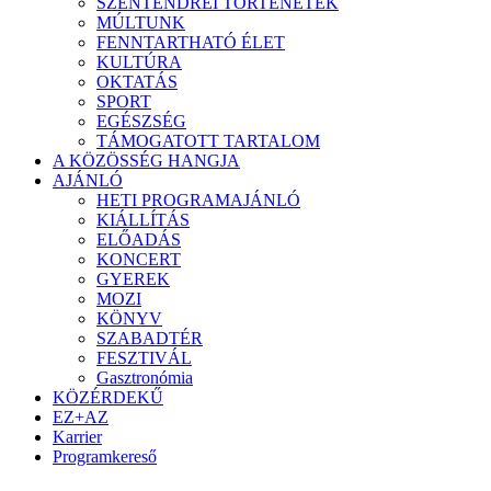
SZENTENDREI TÖRTÉNETEK
MÚLTUNK
FENNTARTHATÓ ÉLET
KULTÚRA
OKTATÁS
SPORT
EGÉSZSÉG
TÁMOGATOTT TARTALOM
A KÖZÖSSÉG HANGJA
AJÁNLÓ
HETI PROGRAMAJÁNLÓ
KIÁLLÍTÁS
ELŐADÁS
KONCERT
GYEREK
MOZI
KÖNYV
SZABADTÉR
FESZTIVÁL
Gasztronómia
KÖZÉRDEKŰ
EZ+AZ
Karrier
Programkereső