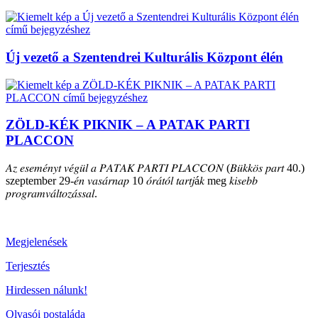
Új vezető a Szentendrei Kulturális Központ élén
ZÖLD-KÉK PIKNIK – A PATAK PARTI
PLACCON
𝐴𝑧 𝑒𝑠𝑒𝑚𝑒́𝑛𝑦𝑡 𝑣𝑒́𝑔𝑢̈𝑙 𝑎 𝑃𝐴𝑇𝐴𝐾 𝑃𝐴𝑅𝑇𝐼 𝑃𝐿𝐴𝐶𝐶𝑂𝑁 (𝐵𝑢̈𝑘𝑘𝑜̈𝑠 𝑝𝑎𝑟𝑡 40.)
szeptember 29-𝑒́𝑛 𝑣𝑎𝑠𝑎́𝑟𝑛𝑎𝑝 10 𝑜́𝑟𝑎́𝑡𝑜́𝑙 𝑡𝑎𝑟𝑡𝑗á𝑘 meg 𝑘𝑖𝑠𝑒𝑏𝑏
𝑝𝑟𝑜𝑔𝑟𝑎𝑚𝑣𝑎́𝑙𝑡𝑜𝑧𝑎́𝑠𝑠𝑎𝑙.
Megjelenések
Terjesztés
Hirdessen nálunk!
Olvasói postaláda