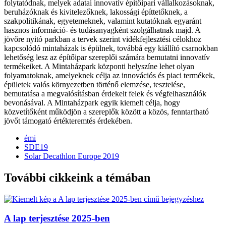
folytatódnak, melyek adatai innovatív építőipari vállalkozásoknak,
beruházóknak és kivitelezőknek, lakossági építtetőknek, a
szakpolitikának, egyetemeknek, valamint kutatóknak egyaránt
hasznos információ- és tudásanyagként szolgálhatnak majd. A
jövőre nyitó parkban a tervek szerint vidékfejlesztési célokhoz
kapcsolódó mintaházak is épülnek, továbbá egy kiállító csarnokban
lehetőség lesz az építőipar szereplői számára bemutatni innovatív
termékeiket. A Mintaházpark központi helyszíne lehet olyan
folyamatoknak, amelyeknek célja az innovációs és piaci termékek,
épületek valós környezetben történő elemzése, tesztelése,
bemutatása a megvalósításban érdekelt felek és végfelhasználók
bevonásával. A Mintaházpark egyik kiemelt célja, hogy
közvetítőként működjön a szereplők között a közös, fenntartható
jövőt támogató értékteremtés érdekében.
émi
SDE19
Solar Decathlon Europe 2019
További cikkeink a témában
A lap terjesztése 2025-ben