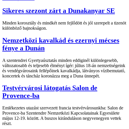
Sikeres szezont zárt a Dunakanyar SE
Minden korosztály és mindkét nem fejlődött és jól szerepelt a tizenöt
különböző bajnokságon.
Nemzetközi kavalkád és ezernyi mécses
fénye a Dunán
A szentendrei Gyertyaúsztatás minden eddiginél különlegesebb,
változatosabb és teljesebb élményt ígér: július 18-án nemzetiségeink
és vendégvárosaink fellépőinek kavalkádja, látványos vízibemutató,
koncertek és táncház koronázza meg a Duna ünnepét.
Testvérvárosi látogatás Salon de
Provence-ba
Emlékezetes utazást szervezett francia testvérvárosunkba: Salon de
Provence-ba Szentendre Nemzetközi Kapcsolatainak Egyesülete
május 12-19. között. A buszos kiránduláson negyvenegyen vettek
részt.