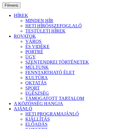
Ugrás
Főmenü
a
tartalomhoz
HÍREK
MINDEN HÍR
HETI HÍRÖSSZEFOGLALÓ
TESTÜLETI HÍREK
ROVATOK
VÁROS
ÉS VIDÉKE
PORTRÉ
ÜGY
SZENTENDREI TÖRTÉNETEK
MÚLTUNK
FENNTARTHATÓ ÉLET
KULTÚRA
OKTATÁS
SPORT
EGÉSZSÉG
TÁMOGATOTT TARTALOM
A KÖZÖSSÉG HANGJA
AJÁNLÓ
HETI PROGRAMAJÁNLÓ
KIÁLLÍTÁS
ELŐADÁS