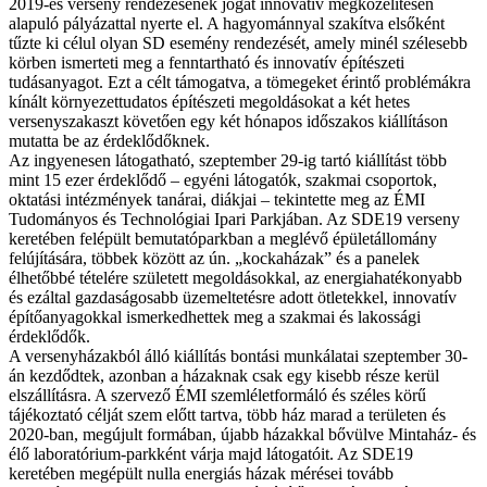
2019-es verseny rendezésének jogát innovatív megközelítésen
alapuló pályázattal nyerte el. A hagyománnyal szakítva elsőként
tűzte ki célul olyan SD esemény rendezését, amely minél szélesebb
körben ismerteti meg a fenntartható és innovatív építészeti
tudásanyagot. Ezt a célt támogatva, a tömegeket érintő problémákra
kínált környezettudatos építészeti megoldásokat a két hetes
versenyszakaszt követően egy két hónapos időszakos kiállításon
mutatta be az érdeklődőknek.
Az ingyenesen látogatható, szeptember 29-ig tartó kiállítást több
mint 15 ezer érdeklődő – egyéni látogatók, szakmai csoportok,
oktatási intézmények tanárai, diákjai – tekintette meg az ÉMI
Tudományos és Technológiai Ipari Parkjában. Az SDE19 verseny
keretében felépült bemutatóparkban a meglévő épületállomány
felújítására, többek között az ún. „kockaházak” és a panelek
élhetőbbé tételére született megoldásokkal, az energiahatékonyabb
és ezáltal gazdaságosabb üzemeltetésre adott ötletekkel, innovatív
építőanyagokkal ismerkedhettek meg a szakmai és lakossági
érdeklődők.
A versenyházakból álló kiállítás bontási munkálatai szeptember 30-
án kezdődtek, azonban a házaknak csak egy kisebb része kerül
elszállításra. A szervező ÉMI szemléletformáló és széles körű
tájékoztató célját szem előtt tartva, több ház marad a területen és
2020-ban, megújult formában, újabb házakkal bővülve Mintaház- és
élő laboratórium-parkként várja majd látogatóit. Az SDE19
keretében megépült nulla energiás házak mérései tovább