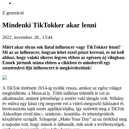
Z generáció
Mindenki TikTokker akar lenni
2022. november. 28., 13:44
Miért akar olyan sok fiatal influencer vagy TikTokker lenni?
Mi az az influencer, hogyan lehet ezzel pénzt keresni, és mi kell
ahhoz, hogy valaki sikeres legyen ebben az egészen új világban.
Ennek jártunk utána ebben a cikkben és minderről egy
szentendrei ifjú influencert is megkérdeztünk!
A TikTok története 2014-ig nyúlik vissza, amikor az egész világot
meghódította a Musical.ly. Több millióan töltötték le ezt az
alkalmazást, aminek jelentősége a zenére való tátogás volt. Néhány
év múlva egy kínai cég megvette ezt a videó-megosztó hálózatot és
beolvasztotta saját zenés applikációjába, így született meg a TikTok.
Akkoriban rövid tánc-, szinkron-, komédia- és tehetségvideók
készítésére szolgált. Szlogenje „Make Your Day” az-az örökítsd meg
a napodat volt, hogy mások is láthassák, mik azok a tevékenységek,