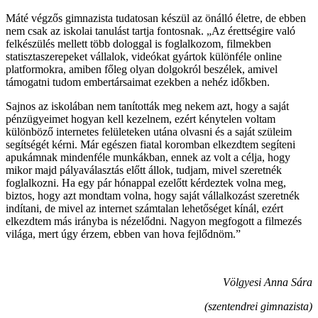
Máté végzős gimnazista tudatosan készül az önálló életre, de ebben
nem csak az iskolai tanulást tartja fontosnak. „Az érettségire való
felkészülés mellett több dologgal is foglalkozom, filmekben
statisztaszerepeket vállalok, videókat gyártok különféle online
platformokra, amiben főleg olyan dolgokról beszélek, amivel
támogatni tudom embertársaimat ezekben a nehéz időkben.
Sajnos az iskolában nem tanították meg nekem azt, hogy a saját
pénzügyeimet hogyan kell kezelnem, ezért kénytelen voltam
különböző internetes felületeken utána olvasni és a saját szüleim
segítségét kérni. Már egészen fiatal koromban elkezdtem segíteni
apukámnak mindenféle munkákban, ennek az volt a célja, hogy
mikor majd pályaválasztás előtt állok, tudjam, mivel szeretnék
foglalkozni. Ha egy pár hónappal ezelőtt kérdeztek volna meg,
biztos, hogy azt mondtam volna, hogy saját vállalkozást szeretnék
indítani, de mivel az internet számtalan lehetőséget kínál, ezért
elkezdtem más irányba is nézelődni. Nagyon megfogott a filmezés
világa, mert úgy érzem, ebben van hova fejlődnöm.”
Völgyesi Anna Sára
(szentendrei gimnazista)