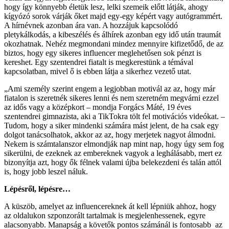
hogy így könnyebb életük lesz, lelki szemeik előtt látják, ahogy
kígyózó sorok várják őket majd egy-egy képért vagy autógrammért.
A hírnévnek azonban ára van. A hozzájuk kapcsolódó
pletykálkodás, a kibeszélés és álhírek azonban egy idő után traumát
okozhatnak. Nehéz megmondani mindez mennyire kifizetődő, de az
biztos, hogy egy sikeres influencer meglehetősen sok pénzt is
kereshet. Egy szentendrei fiatalt is megkerestünk a témával
kapcsolatban, mivel ő is ebben látja a sikerhez vezető utat.
„Ami személy szerint engem a legjobban motivál az az, hogy már
fiatalon is szeretnék sikeres lenni és nem szeretném megvárni ezzel
az idős vagy a középkort – mondja Forgács Máté, 19 éves
szentendrei gimnazista, aki a TikTokra tölt fel motivációs videókat. –
Tudom, hogy a siker mindenki számára mást jelent, de ha csak egy
dolgot tanácsolhatok, akkor az az, hogy merjetek nagyot álmodni.
Nekem is számtalanszor elmondják nap mint nap, hogy úgy sem fog
sikerülni, de ezeknek az embereknek vagyok a leghálásabb, mert ez
bizonyítja azt, hogy ők félnek valami újba belekezdeni és talán attól
is, hogy jobb leszel náluk.
Lépésről, lépésre…
A küszöb, amelyet az influencereknek át kell lépniük ahhoz, hogy
az oldalukon szponzorált tartalmak is megjelenhessenek, egyre
alacsonyabb. Manapság a követők pontos számánál is fontosabb az