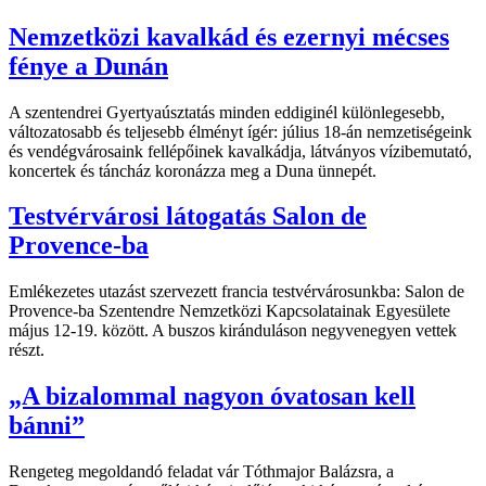
Nemzetközi kavalkád és ezernyi mécses
fénye a Dunán
A szentendrei Gyertyaúsztatás minden eddiginél különlegesebb,
változatosabb és teljesebb élményt ígér: július 18-án nemzetiségeink
és vendégvárosaink fellépőinek kavalkádja, látványos vízibemutató,
koncertek és táncház koronázza meg a Duna ünnepét.
Testvérvárosi látogatás Salon de
Provence-ba
Emlékezetes utazást szervezett francia testvérvárosunkba: Salon de
Provence-ba Szentendre Nemzetközi Kapcsolatainak Egyesülete
május 12-19. között. A buszos kiránduláson negyvenegyen vettek
részt.
„A bizalommal nagyon óvatosan kell
bánni”
Rengeteg megoldandó feladat vár Tóthmajor Balázsra, a