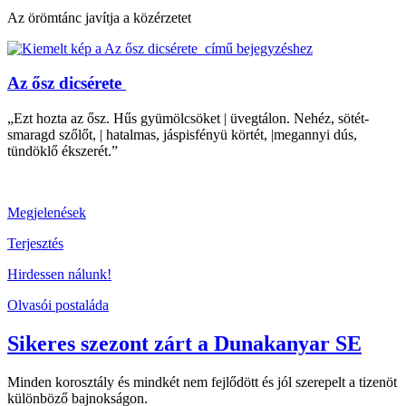
Az örömtánc javítja a közérzetet
Az ősz dicsérete
„Ezt hozta az ősz. Hűs gyümölcsöket | üvegtálon. Nehéz, sötét-
smaragd szőlőt, | hatalmas, jáspisfényü körtét, |megannyi dús,
tündöklő ékszerét.”
Megjelenések
Terjesztés
Hirdessen nálunk!
Olvasói postaláda
Sikeres szezont zárt a Dunakanyar SE
Minden korosztály és mindkét nem fejlődött és jól szerepelt a tizenöt
különböző bajnokságon.