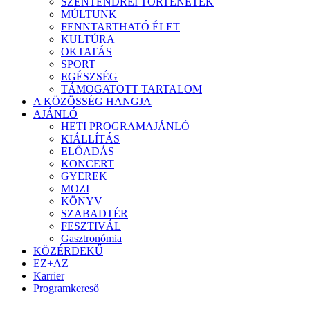
SZENTENDREI TÖRTÉNETEK
MÚLTUNK
FENNTARTHATÓ ÉLET
KULTÚRA
OKTATÁS
SPORT
EGÉSZSÉG
TÁMOGATOTT TARTALOM
A KÖZÖSSÉG HANGJA
AJÁNLÓ
HETI PROGRAMAJÁNLÓ
KIÁLLÍTÁS
ELŐADÁS
KONCERT
GYEREK
MOZI
KÖNYV
SZABADTÉR
FESZTIVÁL
Gasztronómia
KÖZÉRDEKŰ
EZ+AZ
Karrier
Programkereső