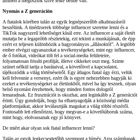
amiben a megosztók szíve lelke benne van.
Nyomás a Z generáción
A fiatalok körében talán az egyik legnépszerűbb alkalmazásról
beszélünk. A tinédzserek többsége influencer szeretne lenni és a
TikTok nagyszerű lehetőséget kínál erre. Az influencer a saját életét
mutatja be a legapróbb részletekig, ezt tekinti a munkájának, de épp
ezért ez teljesen különbözik a hagyományos „állásoktól”. A legtöbb
ember elvégzi ugyanazokat a tevékenységeket, mint egy influencer,
de ő fotókat, videókat tölt fel a social-media felületeire,
folyamatosan frissíti profilját, illetve cikkeket oszt meg. Szinte
szünet nélkül tartja a barátaival, a követőivel a kapcsolatot,
tájékozódik a világ történéseiről. Egy átlagos fiatal úgy érzi, velük
kell felvennie a versenyt, ezért ők is egyre nehezebben hagyják ki
ezeket a tevékenységeket az életünkből, mivel ha így tesznek, olyan
belső nyomást érezhetnek, hogy minden fontos dologról
lemaradnak. Ez frusztrációt is okozhat, ami leginkább a Z generációt
érinti. Úgy gondolják, hogy ha elhanyagolják a közösségi média
platformjaikat, akkor leválasztják magukat a világ többi részéről.
Fontosabb lett ellenőrizni, hogy megvan-e a követőtáboruk száma,
mint hogy, elolvassanak egy jó könyvet.
De miért akar olyan sok fiatal influencer lenni?
Talán az egyik legkecsegtetőbb szempont a hírnév. Arra számítanak,