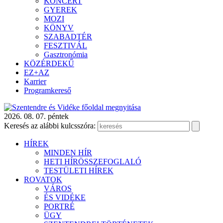
KONCERT
GYEREK
MOZI
KÖNYV
SZABADTÉR
FESZTIVÁL
Gasztronómia
KÖZÉRDEKŰ
EZ+AZ
Karrier
Programkereső
2026. 08. 07. péntek
Keresés az alábbi kulcsszóra:
HÍREK
MINDEN HÍR
HETI HÍRÖSSZEFOGLALÓ
TESTÜLETI HÍREK
ROVATOK
VÁROS
ÉS VIDÉKE
PORTRÉ
ÜGY