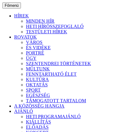
Ugrás
Főmenü
a
tartalomhoz
HÍREK
MINDEN HÍR
HETI HÍRÖSSZEFOGLALÓ
TESTÜLETI HÍREK
ROVATOK
VÁROS
ÉS VIDÉKE
PORTRÉ
ÜGY
SZENTENDREI TÖRTÉNETEK
MÚLTUNK
FENNTARTHATÓ ÉLET
KULTÚRA
OKTATÁS
SPORT
EGÉSZSÉG
TÁMOGATOTT TARTALOM
A KÖZÖSSÉG HANGJA
AJÁNLÓ
HETI PROGRAMAJÁNLÓ
KIÁLLÍTÁS
ELŐADÁS