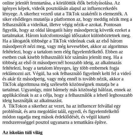
online jelenlét fenntartása, a körülöttük élők befolyásolása. Az
igényes képek, videók posztolásán alapul az influencerkedés
lényege. A sikerhez vezető utat a TikTok szakértői is elemezték. A
siker elsődleges mutatója a platformon az, hogy meddig nézik meg a
felhasználók a videókat, illetve végig nézik-e azokat. Pontosan
figyelik, hogy az oldal látogatói hány másodpercig követik ezeket a
tartalmakat. Három kulcsfontosságú időszakot különböztetnek meg.
Ha a látogatók többsége a TikTok videónak csak az első három
másodpercét nézi meg, vagy még kevesebbet, akkor az algoritmus
feltételezi, hogy a tartalom nem elég figyelemfelkeltő. Ebben az
esetben csak kisebb felhasználói kör számára jeleníti meg. Ha a
többség az első öt másodpercnél hosszabb ideig, az alkalmazás
feltételezi, hogy a tartalom lényeges, így több embernek fogja
reklámozni azt. Végül, ha sok felhasználó figyelmét kelti fel a videó
és akár tíz másodperig, vagy még ennél is tovább nézik, akkor a
TikTok algoritmusa még szélesebb közönségnek mutatja be a
tartalmat. Ugyanúgy, mint bármely más közösségi hálózat, ennek az
applikációnak is az a célja, hogy a felhasználók a lehető leghosszabb
ideig használják az alkalmazást.
A TikTokon a sikerhez az vezet, ha az influencer felvállal egy
problémát, és arra megoldást talál, egyedi, és figyelemfelkeltő
módon ragadja meg mások érdeklődését, és végül kitartó
rendszerességgel posztol ugyanarra a tematikára építve.
Az iskolán túli világ