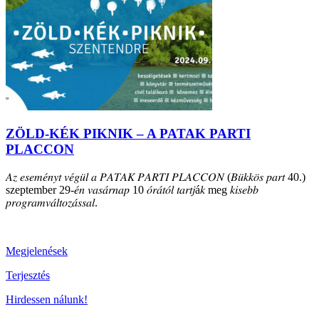
ZÖLD-KÉK PIKNIK – A PATAK PARTI
PLACCON
𝐴𝑧 𝑒𝑠𝑒𝑚𝑒́𝑛𝑦𝑡 𝑣𝑒́𝑔𝑢̈𝑙 𝑎 𝑃𝐴𝑇𝐴𝐾 𝑃𝐴𝑅𝑇𝐼 𝑃𝐿𝐴𝐶𝐶𝑂𝑁 (𝐵𝑢̈𝑘𝑘𝑜̈𝑠 𝑝𝑎𝑟𝑡 40.)
szeptember 29-𝑒́𝑛 𝑣𝑎𝑠𝑎́𝑟𝑛𝑎𝑝 10 𝑜́𝑟𝑎́𝑡𝑜́𝑙 𝑡𝑎𝑟𝑡𝑗á𝑘 meg 𝑘𝑖𝑠𝑒𝑏𝑏
𝑝𝑟𝑜𝑔𝑟𝑎𝑚𝑣𝑎́𝑙𝑡𝑜𝑧𝑎́𝑠𝑠𝑎𝑙.
Megjelenések
Terjesztés
Hirdessen nálunk!