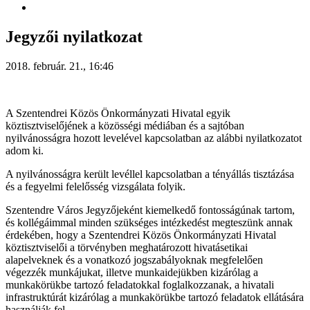
Jegyzői nyilatkozat
2018. február. 21., 16:46
A Szentendrei Közös Önkormányzati Hivatal egyik
köztisztviselőjének a közösségi médiában és a sajtóban
nyilvánosságra hozott levelével kapcsolatban az alábbi nyilatkozatot
adom ki.
A nyilvánosságra került levéllel kapcsolatban a tényállás tisztázása
és a fegyelmi felelősség vizsgálata folyik.
Szentendre Város Jegyzőjeként kiemelkedő fontosságúnak tartom,
és kollégáimmal minden szükséges intézkedést megteszünk annak
érdekében, hogy a Szentendrei Közös Önkormányzati Hivatal
köztisztviselői a törvényben meghatározott hivatásetikai
alapelveknek és a vonatkozó jogszabályoknak megfelelően
végezzék munkájukat, illetve munkaidejükben kizárólag a
munkakörükbe tartozó feladatokkal foglalkozzanak, a hivatali
infrastruktúrát kizárólag a munkakörükbe tartozó feladatok ellátására
használják fel.