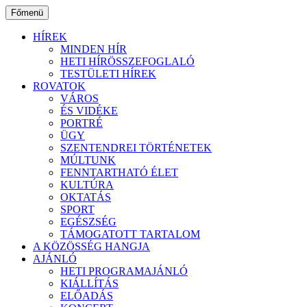
Ugrás
Főmenü
a
tartalomhoz
HÍREK
MINDEN HÍR
HETI HÍRÖSSZEFOGLALÓ
TESTÜLETI HÍREK
ROVATOK
VÁROS
ÉS VIDÉKE
PORTRÉ
ÜGY
SZENTENDREI TÖRTÉNETEK
MÚLTUNK
FENNTARTHATÓ ÉLET
KULTÚRA
OKTATÁS
SPORT
EGÉSZSÉG
TÁMOGATOTT TARTALOM
A KÖZÖSSÉG HANGJA
AJÁNLÓ
HETI PROGRAMAJÁNLÓ
KIÁLLÍTÁS
ELŐADÁS