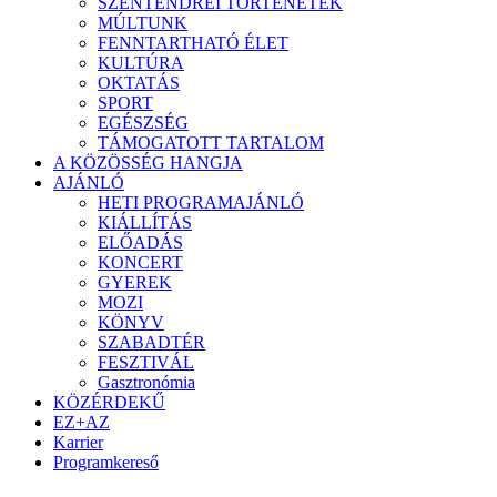
SZENTENDREI TÖRTÉNETEK
MÚLTUNK
FENNTARTHATÓ ÉLET
KULTÚRA
OKTATÁS
SPORT
EGÉSZSÉG
TÁMOGATOTT TARTALOM
A KÖZÖSSÉG HANGJA
AJÁNLÓ
HETI PROGRAMAJÁNLÓ
KIÁLLÍTÁS
ELŐADÁS
KONCERT
GYEREK
MOZI
KÖNYV
SZABADTÉR
FESZTIVÁL
Gasztronómia
KÖZÉRDEKŰ
EZ+AZ
Karrier
Programkereső