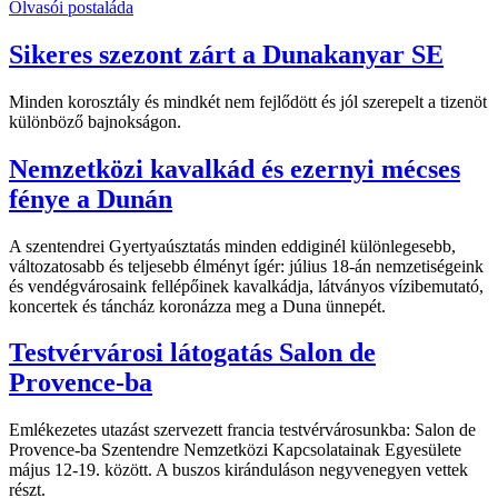
Olvasói postaláda
Sikeres szezont zárt a Dunakanyar SE
Minden korosztály és mindkét nem fejlődött és jól szerepelt a tizenöt
különböző bajnokságon.
Nemzetközi kavalkád és ezernyi mécses
fénye a Dunán
A szentendrei Gyertyaúsztatás minden eddiginél különlegesebb,
változatosabb és teljesebb élményt ígér: július 18-án nemzetiségeink
és vendégvárosaink fellépőinek kavalkádja, látványos vízibemutató,
koncertek és táncház koronázza meg a Duna ünnepét.
Testvérvárosi látogatás Salon de
Provence-ba
Emlékezetes utazást szervezett francia testvérvárosunkba: Salon de
Provence-ba Szentendre Nemzetközi Kapcsolatainak Egyesülete
május 12-19. között. A buszos kiránduláson negyvenegyen vettek
részt.