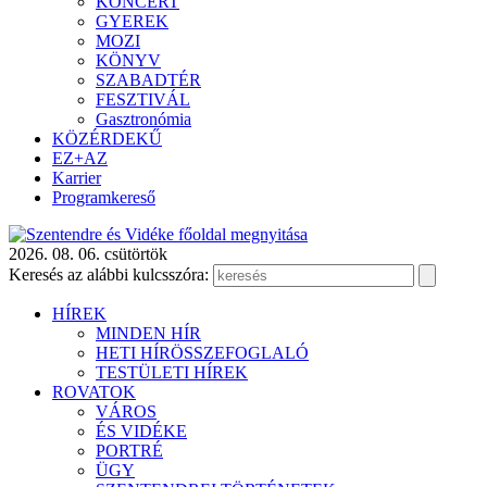
KONCERT
GYEREK
MOZI
KÖNYV
SZABADTÉR
FESZTIVÁL
Gasztronómia
KÖZÉRDEKŰ
EZ+AZ
Karrier
Programkereső
2026. 08. 06. csütörtök
Keresés az alábbi kulcsszóra:
HÍREK
MINDEN HÍR
HETI HÍRÖSSZEFOGLALÓ
TESTÜLETI HÍREK
ROVATOK
VÁROS
ÉS VIDÉKE
PORTRÉ
ÜGY