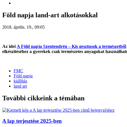
Föld napja land-art alkotásokkal
2018. április. 19., 09:05
Az idei
A Föld napja Szentendrén – Kis gesztusok a természetből
elkészítéséhez a gyerekek csak természetes anyagokat használha
FMC
Föld napja
kiállítás
land art
További cikkeink a témában
A lap terjesztése 2025-ben