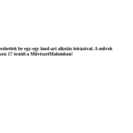
evezhettek be egy-egy land-art alkotás leírásával. A művek
nteken 17 órától a MűvészetMalomban!