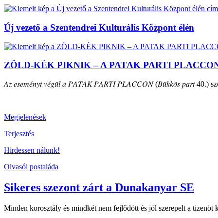
Új vezető a Szentendrei Kulturális Központ élén
ZÖLD-KÉK PIKNIK – A PATAK PARTI PLACCO
𝐴𝑧 𝑒𝑠𝑒𝑚𝑒́𝑛𝑦𝑡 𝑣𝑒́𝑔𝑢̈𝑙 𝑎 𝑃𝐴𝑇𝐴𝐾 𝑃𝐴𝑅𝑇𝐼 𝑃𝐿𝐴𝐶𝐶𝑂𝑁 (𝐵𝑢̈𝑘𝑘𝑜̈𝑠 𝑝𝑎𝑟𝑡 40.) szepte
Megjelenések
Terjesztés
Hirdessen nálunk!
Olvasói postaláda
Sikeres szezont zárt a Dunakanyar SE
Minden korosztály és mindkét nem fejlődött és jól szerepelt a tizenö