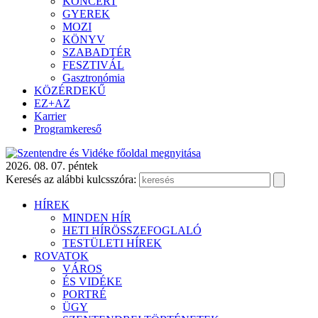
KONCERT
GYEREK
MOZI
KÖNYV
SZABADTÉR
FESZTIVÁL
Gasztronómia
KÖZÉRDEKŰ
EZ+AZ
Karrier
Programkereső
2026. 08. 07. péntek
Keresés az alábbi kulcsszóra:
HÍREK
MINDEN HÍR
HETI HÍRÖSSZEFOGLALÓ
TESTÜLETI HÍREK
ROVATOK
VÁROS
ÉS VIDÉKE
PORTRÉ
ÜGY