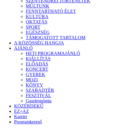
SZENTENDREI TÖRTÉNETEK
MÚLTUNK
FENNTARTHATÓ ÉLET
KULTÚRA
OKTATÁS
SPORT
EGÉSZSÉG
TÁMOGATOTT TARTALOM
A KÖZÖSSÉG HANGJA
AJÁNLÓ
HETI PROGRAMAJÁNLÓ
KIÁLLÍTÁS
ELŐADÁS
KONCERT
GYEREK
MOZI
KÖNYV
SZABADTÉR
FESZTIVÁL
Gasztronómia
KÖZÉRDEKŰ
EZ+AZ
Karrier
Programkereső