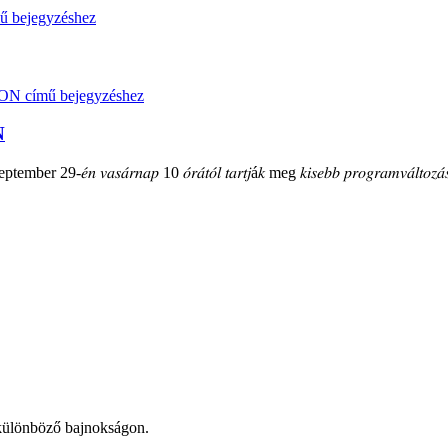
N
mber 29-𝑒́𝑛 𝑣𝑎𝑠𝑎́𝑟𝑛𝑎𝑝 10 𝑜́𝑟𝑎́𝑡𝑜́𝑙 𝑡𝑎𝑟𝑡𝑗á𝑘 meg 𝑘𝑖𝑠𝑒𝑏𝑏 𝑝𝑟𝑜𝑔𝑟𝑎𝑚𝑣𝑎́𝑙𝑡𝑜𝑧𝑎́𝑠
t különböző bajnokságon.