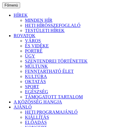
Ugrás
Főmenü
a
tartalomhoz
HÍREK
MINDEN HÍR
HETI HÍRÖSSZEFOGLALÓ
TESTÜLETI HÍREK
ROVATOK
VÁROS
ÉS VIDÉKE
PORTRÉ
ÜGY
SZENTENDREI TÖRTÉNETEK
MÚLTUNK
FENNTARTHATÓ ÉLET
KULTÚRA
OKTATÁS
SPORT
EGÉSZSÉG
TÁMOGATOTT TARTALOM
A KÖZÖSSÉG HANGJA
AJÁNLÓ
HETI PROGRAMAJÁNLÓ
KIÁLLÍTÁS
ELŐADÁS