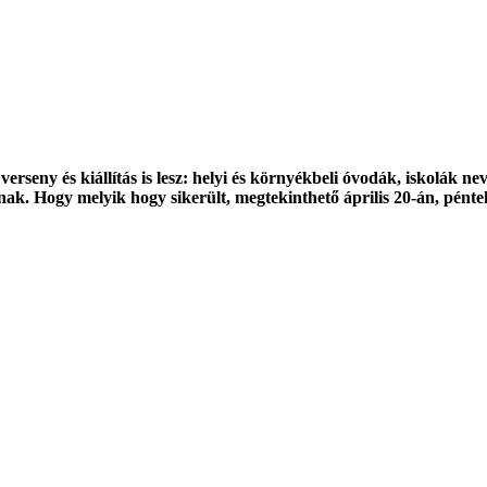
verseny és kiállítás is lesz: helyi és környékbeli óvodák, iskolák n
tnak. Hogy melyik hogy sikerült, megtekinthető április 20-án, pé