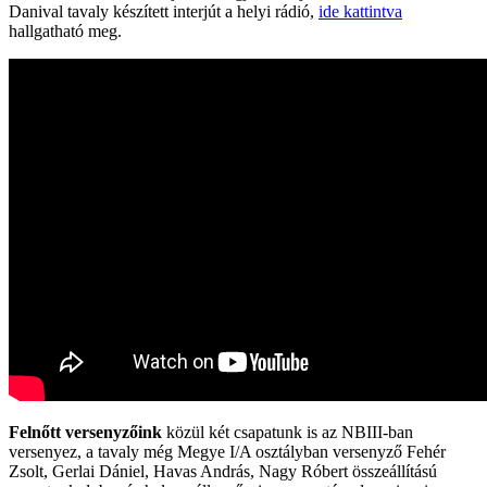
Danival tavaly készített interjút a helyi rádió,
ide kattintva
hallgatható meg.
Felnőtt versenyzőink
közül két csapatunk is az NBIII-ban
versenyez, a tavaly még Megye I/A osztályban versenyző Fehér
Zsolt, Gerlai Dániel, Havas András, Nagy Róbert összeállítású