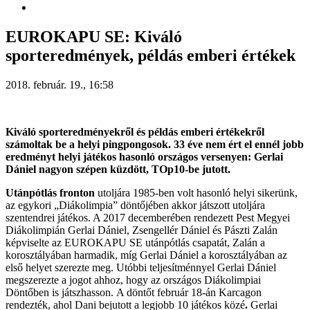
EUROKAPU SE: Kiváló
sporteredmények, példás emberi értékek
2018. február. 19., 16:58
Kiváló sporteredményekről és példás emberi értékekről
számoltak be a helyi pingpongosok. 33 éve nem ért el ennél jobb
eredményt helyi játékos hasonló országos versenyen: Gerlai
Dániel nagyon szépen küzdött, TOp10-be jutott.
Utánpótlás fronton
utoljára 1985-ben volt hasonló helyi sikerünk,
az egykori „Diákolimpia” döntőjében akkor játszott utoljára
szentendrei játékos. A 2017 decemberében rendezett Pest Megyei
Diákolimpián Gerlai Dániel, Zsengellér Dániel és Pászti Zalán
képviselte az EUROKAPU SE utánpótlás csapatát, Zalán a
korosztályában harmadik, míg Gerlai Dániel a korosztályában az
első helyet szerezte meg. Utóbbi teljesítménnyel Gerlai Dániel
megszerezte a jogot ahhoz, hogy az országos Diákolimpiai
Döntőben is játszhasson. A döntőt február 18-án Karcagon
rendezték, ahol Dani bejutott a legjobb 10 játékos közé
.
Gerlai