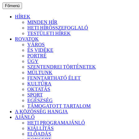
Ugrás
Főmenü
a
tartalomhoz
HÍREK
MINDEN HÍR
HETI HÍRÖSSZEFOGLALÓ
TESTÜLETI HÍREK
ROVATOK
VÁROS
ÉS VIDÉKE
PORTRÉ
ÜGY
SZENTENDREI TÖRTÉNETEK
MÚLTUNK
FENNTARTHATÓ ÉLET
KULTÚRA
OKTATÁS
SPORT
EGÉSZSÉG
TÁMOGATOTT TARTALOM
A KÖZÖSSÉG HANGJA
AJÁNLÓ
HETI PROGRAMAJÁNLÓ
KIÁLLÍTÁS
ELŐADÁS