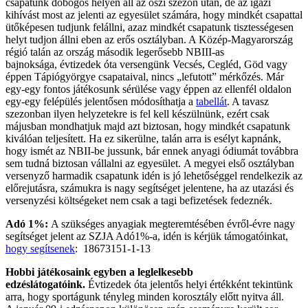
csapatunk dobogós helyen áll az őszi szezon után, de az igazi
kihívást most az jelenti az egyesület számára, hogy mindkét csapattal
ütőképesen tudjunk felállni, azaz mindkét csapatunk tisztességesen
helyt tudjon állni eben az erős osztályban. A Közép-Magyarország
régió talán az ország második legerősebb NBIII-as
bajnoksága, évtizedek óta versengünk Vecsés, Cegléd, Göd vagy
éppen Tápiógyörgye csapataival, nincs „lefutott” mérkőzés. Már
egy-egy fontos játékosunk sérülése vagy éppen az ellenfél oldalon
egy-egy felépülés jelentősen módosíthatja a
tabellát
. A tavasz
szezonban ilyen helyzetekre is fel kell készülnünk, ezért csak
májusban mondhatjuk majd azt biztosan, hogy mindkét csapatunk
kiválóan teljesített. Ha ez sikerülne, talán arra is esélyt kapnánk,
hogy ismét az NBII-be jussunk, bár ennek anyagi ódiumát továbbra
sem tudná biztosan vállalni az egyesület. A megyei első osztályban
versenyző harmadik csapatunk idén is jó lehetőséggel rendelkezik az
előrejutásra, számukra is nagy segítséget jelentene, ha az utazási és
versenyzési költségeket nem csak a tagi befizetések fedeznék.
Adó 1%:
A szükséges anyagiak megteremtésében évről-évre nagy
segítséget jelent az SZJA Adó1%-a, idén is kérjük támogatóinkat,
hogy segítsenek
: 18673151-1-13
Hobbi játékosaink egyben a leglelkesebb
edzéslátogatóink.
Évtizedek óta jelentős helyi értékként tekintünk
arra, hogy sportágunk tényleg minden korosztály előtt nyitva áll.