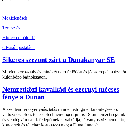
Megjelenések
Terjesztés
Hirdessen nálunk!
Olvasói postaláda
Sikeres szezont zárt a Dunakanyar SE
Minden korosztály és mindkét nem fejlődött és jól szerepelt a tizenöt
különböző bajnokságon.
Nemzetközi kavalkád és ezernyi mécses
fénye a Dunán
A szentendrei Gyertyaúsztatás minden eddiginél különlegesebb,
változatosabb és teljesebb élményt ígér: július 18-án nemzetiségeink
és vendégvárosaink fellépőinek kavalkádja, látványos vízibemutató,
koncertek és táncház koronázza meg a Duna ünnepét.