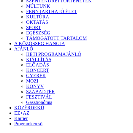
SZENTENDREI TÖRTÉNETEK
MÚLTUNK
FENNTARTHATÓ ÉLET
KULTÚRA
OKTATÁS
SPORT
EGÉSZSÉG
TÁMOGATOTT TARTALOM
A KÖZÖSSÉG HANGJA
AJÁNLÓ
HETI PROGRAMAJÁNLÓ
KIÁLLÍTÁS
ELŐADÁS
KONCERT
GYEREK
MOZI
KÖNYV
SZABADTÉR
FESZTIVÁL
Gasztronómia
KÖZÉRDEKŰ
EZ+AZ
Karrier
Programkereső