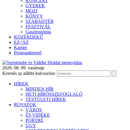
KONCERT
GYEREK
MOZI
KÖNYV
SZABADTÉR
FESZTIVÁL
Gasztronómia
KÖZÉRDEKŰ
EZ+AZ
Karrier
Programkereső
2026. 08. 09. vasárnap
Keresés az alábbi kulcsszóra:
HÍREK
MINDEN HÍR
HETI HÍRÖSSZEFOGLALÓ
TESTÜLETI HÍREK
ROVATOK
VÁROS
ÉS VIDÉKE
PORTRÉ
ÜGY