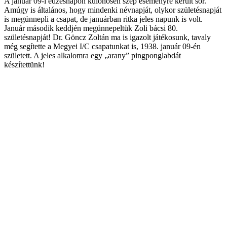
A január 09-i edzésnapon különösen szép eseményre került sor.
Amúgy is általános, hogy mindenki névnapját, olykor születésnapját
is megünnepli a csapat, de januárban ritka jeles napunk is volt.
Január második keddjén megünnepeltük Zoli bácsi 80.
születésnapját! Dr. Göncz Zoltán ma is igazolt játékosunk, tavaly
még segítette a Megyei I/C csapatunkat is, 1938. január 09-én
született. A jeles alkalomra egy „arany” pingponglabdát
készítettünk!