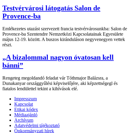
Testvérvárosi látogatás Salon de
Provence-ba
Emlékezetes utazást szervezett francia testvérvárosunkba: Salon de
Provence-ba Szentendre Nemzetközi Kapcsolatainak Egyesülete
május 12-19. között. A buszos kiránduláson negyvenegyen vettek
részt.
„A bizalommal nagyon óvatosan kell
bánni”
Rengeteg megoldandó feladat vár Tóthmajor Balázsra, a
Dunakanyar országgyűlési képviselőjére, aki képzettségegl és
fiatalos lendülettel tekint a kihívások elé.
Impresszum
Kapcsolat
Etikai kódex
Médiaajánló
Archívum
Adatvédelmi tájékoztató
Önkormányzati hírek