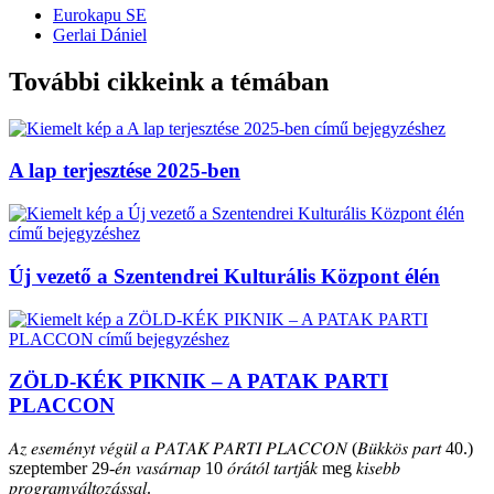
Eurokapu SE
Gerlai Dániel
További cikkeink a témában
A lap terjesztése 2025-ben
Új vezető a Szentendrei Kulturális Központ élén
ZÖLD-KÉK PIKNIK – A PATAK PARTI
PLACCON
𝐴𝑧 𝑒𝑠𝑒𝑚𝑒́𝑛𝑦𝑡 𝑣𝑒́𝑔𝑢̈𝑙 𝑎 𝑃𝐴𝑇𝐴𝐾 𝑃𝐴𝑅𝑇𝐼 𝑃𝐿𝐴𝐶𝐶𝑂𝑁 (𝐵𝑢̈𝑘𝑘𝑜̈𝑠 𝑝𝑎𝑟𝑡 40.)
szeptember 29-𝑒́𝑛 𝑣𝑎𝑠𝑎́𝑟𝑛𝑎𝑝 10 𝑜́𝑟𝑎́𝑡𝑜́𝑙 𝑡𝑎𝑟𝑡𝑗á𝑘 meg 𝑘𝑖𝑠𝑒𝑏𝑏
𝑝𝑟𝑜𝑔𝑟𝑎𝑚𝑣𝑎́𝑙𝑡𝑜𝑧𝑎́𝑠𝑠𝑎𝑙.