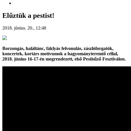
Elűztük a pestist!
2018. június. 20., 12:48
Borzongás, haláltánc, fáklyás felvonulás, zászlóforgatók,
koncertek, kortárs motívumok a hagyományteremtő céllal,
2018. június 16-17-én megrendezett, első Pestisűző Fesztiválon.