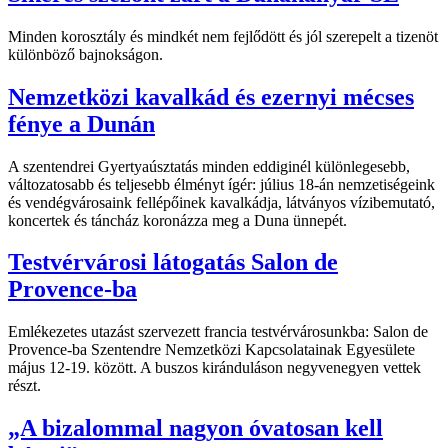
Minden korosztály és mindkét nem fejlődött és jól szerepelt a tizenöt
különböző bajnokságon.
Nemzetközi kavalkád és ezernyi mécses
fénye a Dunán
A szentendrei Gyertyaúsztatás minden eddiginél különlegesebb,
változatosabb és teljesebb élményt ígér: július 18-án nemzetiségeink
és vendégvárosaink fellépőinek kavalkádja, látványos vízibemutató,
koncertek és táncház koronázza meg a Duna ünnepét.
Testvérvárosi látogatás Salon de
Provence-ba
Emlékezetes utazást szervezett francia testvérvárosunkba: Salon de
Provence-ba Szentendre Nemzetközi Kapcsolatainak Egyesülete
május 12-19. között. A buszos kiránduláson negyvenegyen vettek
részt.
„A bizalommal nagyon óvatosan kell