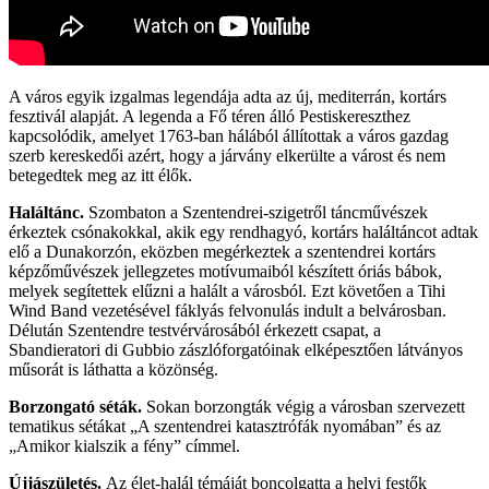
A város egyik izgalmas legendája adta az új, mediterrán, kortárs
fesztivál alapját. A legenda a Fő téren álló Pestiskereszthez
kapcsolódik, amelyet 1763-ban hálából állítottak a város gazdag
szerb kereskedői azért, hogy a járvány elkerülte a várost és nem
betegedtek meg az itt élők.
Haláltánc.
Szombaton a Szentendrei-szigetről táncművészek
érkeztek csónakokkal, akik egy rendhagyó, kortárs haláltáncot adtak
elő a Dunakorzón, eközben megérkeztek a szentendrei kortárs
képzőművészek jellegzetes motívumaiból készített óriás bábok,
melyek segítettek elűzni a halált a városból. Ezt követően a Tihi
Wind Band vezetésével fáklyás felvonulás indult a belvárosban.
Délután Szentendre testvérvárosából érkezett csapat, a
Sbandieratori di Gubbio zászlóforgatóinak elképesztően látványos
műsorát is láthatta a közönség.
Borzongató séták.
Sokan borzongták végig a városban szervezett
tematikus sétákat „A szentendrei katasztrófák nyomában” és az
„Amikor kialszik a fény” címmel.
Újjászületés.
Az élet-halál témáját boncolgatta a helyi festők