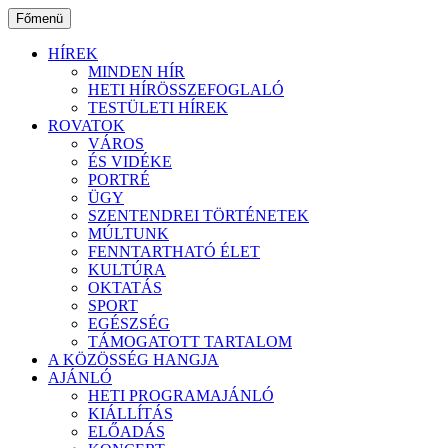
Ugrás
Főmenü
a
tartalomhoz
HÍREK
MINDEN HÍR
HETI HÍRÖSSZEFOGLALÓ
TESTÜLETI HÍREK
ROVATOK
VÁROS
ÉS VIDÉKE
PORTRÉ
ÜGY
SZENTENDREI TÖRTÉNETEK
MÚLTUNK
FENNTARTHATÓ ÉLET
KULTÚRA
OKTATÁS
SPORT
EGÉSZSÉG
TÁMOGATOTT TARTALOM
A KÖZÖSSÉG HANGJA
AJÁNLÓ
HETI PROGRAMAJÁNLÓ
KIÁLLÍTÁS
ELŐADÁS