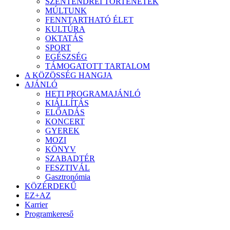
SZENTENDREI TÖRTÉNETEK
MÚLTUNK
FENNTARTHATÓ ÉLET
KULTÚRA
OKTATÁS
SPORT
EGÉSZSÉG
TÁMOGATOTT TARTALOM
A KÖZÖSSÉG HANGJA
AJÁNLÓ
HETI PROGRAMAJÁNLÓ
KIÁLLÍTÁS
ELŐADÁS
KONCERT
GYEREK
MOZI
KÖNYV
SZABADTÉR
FESZTIVÁL
Gasztronómia
KÖZÉRDEKŰ
EZ+AZ
Karrier
Programkereső