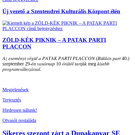
Új vezető a Szentendrei Kulturális Központ élén
ZÖLD-KÉK PIKNIK – A PATAK PARTI
PLACCON
𝐴𝑧 𝑒𝑠𝑒𝑚𝑒́𝑛𝑦𝑡 𝑣𝑒́𝑔𝑢̈𝑙 𝑎 𝑃𝐴𝑇𝐴𝐾 𝑃𝐴𝑅𝑇𝐼 𝑃𝐿𝐴𝐶𝐶𝑂𝑁 (𝐵𝑢̈𝑘𝑘𝑜̈𝑠 𝑝𝑎𝑟𝑡 40.)
szeptember 29-𝑒́𝑛 𝑣𝑎𝑠𝑎́𝑟𝑛𝑎𝑝 10 𝑜́𝑟𝑎́𝑡𝑜́𝑙 𝑡𝑎𝑟𝑡𝑗á𝑘 meg 𝑘𝑖𝑠𝑒𝑏𝑏
𝑝𝑟𝑜𝑔𝑟𝑎𝑚𝑣𝑎́𝑙𝑡𝑜𝑧𝑎́𝑠𝑠𝑎𝑙.
Megjelenések
Terjesztés
Hirdessen nálunk!
Olvasói postaláda
Sikeres szezont zárt a Dunakanyar SE