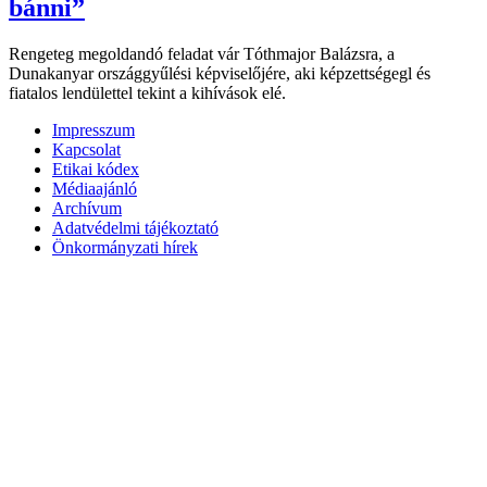
bánni”
Rengeteg megoldandó feladat vár Tóthmajor Balázsra, a
Dunakanyar országgyűlési képviselőjére, aki képzettségegl és
fiatalos lendülettel tekint a kihívások elé.
Impresszum
Kapcsolat
Etikai kódex
Médiaajánló
Archívum
Adatvédelmi tájékoztató
Önkormányzati hírek