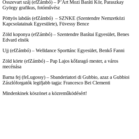
Összevart száj (efZámbó) – P’Art Mozi Baráti Kör, Paraszkay
György grafikus, fotóművész
Pöttyös labdás (efZámbó) – SZNKE (Szentendre Nemzetközi
Kapcsolatainak Egyesülete), Füvessy Bence
Zöld koponya (efZámbó) – Szentendre Barátai Egyesület, Benes
Edvard elnök
Ujj (efZámbó) – Welldance Sporttánc Egyesület, Benkő Fanni
Zöld körte (efZámbó) – Pap Lajos kőfaragó mester, a város
mecénása
Barna fej (feLugossy) – Sbanderiatori di Gubbio, azaz a Gubbioi
Zászlóforgatók legifjabb tagja: Francesco Bei Clementi
Mindenkinek köszönet a közreműködésért!