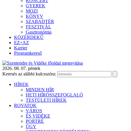
KONCERT
GYEREK
MOZI
KÖNYV
SZABADTÉR
FESZTIVÁL
Gasztronómia
KÖZÉRDEKŰ
EZ+AZ
Karrier
Programkereső
2026. 08. 07. péntek
Keresés az alábbi kulcsszóra:
HÍREK
MINDEN HÍR
HETI HÍRÖSSZEFOGLALÓ
TESTÜLETI HÍREK
ROVATOK
VÁROS
ÉS VIDÉKE
PORTRÉ
ÜGY