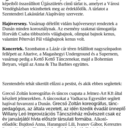
képeiből összeállított Újjászületés című tárlat is, amelyet a Városi
Vendégházban tekinthettek meg az érdeklődők. A tárlatot a
Szentendrei Lakástárlat Alapítvány szervezte.
Hajóverseny.
Vasárnap délelőtt vidám hajóversenyt rendeztek a
Dunán minden korosztálynak. Az esemény szakmai támogatója
Horváth Csaba többszörös világbajnok, olimpiai bajnok kenus,
valamint Pétervári Pál világbajnok kenus volt.
Koncertek.
Szombaton a Lázár cár téren felállított nagyszínpadon
fellépett az Altarive, a Magashegyi Underground és a Supernem,
vasárnap pedig a Kettő Kettő Tánczenekar, majd a Bohemian
Betyars, végül az Anna & Tha Barbies együttes.
Szentendrén tehát sikerült elűzni a pestist, és akik ebben segítettek:
Grecsó Zoltán koreográfus és táncos csapata a Jelmez-Art Kft által
készített jelmezekben. A táncosokat a Vadkacsa Egyesület segített
hajóval fuvarozni a Dunán.
Grecsó Zoltán koreográfus, tánc-
pedagógus, az általa vezetett, az idén tizedik évadát ünneplő
Willany Leó Improvizációs Táncszínház művészeit csak ez
év januárjától hívta először társulati formába.
Alkotó-
előadók: Bujdosó Anna, Harangozó Lili, Ivanov Gábor, Keresztes