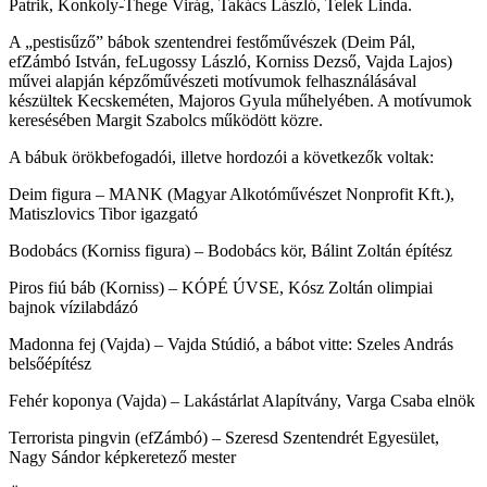
Patrik, Konkoly-Thege Virág, Takács László, Telek Linda.
A „pestisűző” bábok szentendrei festőművészek (Deim Pál,
efZámbó István, feLugossy László, Korniss Dezső, Vajda Lajos)
művei alapján képzőművészeti motívumok felhasználásával
készültek Kecskeméten, Majoros Gyula műhelyében. A motívumok
keresésében Margit Szabolcs működött közre.
A bábuk örökbefogadói, illetve hordozói a következők voltak:
Deim figura – MANK (Magyar Alkotóművészet Nonprofit Kft.),
Matiszlovics Tibor igazgató
Bodobács (Korniss figura) – Bodobács kör, Bálint Zoltán építész
Piros fiú báb (Korniss) – KÓPÉ ÚVSE, Kósz Zoltán olimpiai
bajnok vízilabdázó
Madonna fej (Vajda) – Vajda Stúdió, a bábot vitte: Szeles András
belsőépítész
Fehér koponya (Vajda) – Lakástárlat Alapítvány, Varga Csaba elnök
Terrorista pingvin (efZámbó) – Szeresd Szentendrét Egyesület,
Nagy Sándor képkeretező mester