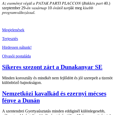
𝐴𝑧 𝑒𝑠𝑒𝑚𝑒́𝑛𝑦𝑡 𝑣𝑒́𝑔𝑢̈𝑙 𝑎 𝑃𝐴𝑇𝐴𝐾 𝑃𝐴𝑅𝑇𝐼 𝑃𝐿𝐴𝐶𝐶𝑂𝑁 (𝐵𝑢̈𝑘𝑘𝑜̈𝑠 𝑝𝑎𝑟𝑡 40.)
szeptember 29-𝑒́𝑛 𝑣𝑎𝑠𝑎́𝑟𝑛𝑎𝑝 10 𝑜́𝑟𝑎́𝑡𝑜́𝑙 𝑡𝑎𝑟𝑡𝑗á𝑘 meg 𝑘𝑖𝑠𝑒𝑏𝑏
𝑝𝑟𝑜𝑔𝑟𝑎𝑚𝑣𝑎́𝑙𝑡𝑜𝑧𝑎́𝑠𝑠𝑎𝑙.
Megjelenések
Terjesztés
Hirdessen nálunk!
Olvasói postaláda
Sikeres szezont zárt a Dunakanyar SE
Minden korosztály és mindkét nem fejlődött és jól szerepelt a tizenöt
különböző bajnokságon.
Nemzetközi kavalkád és ezernyi mécses
fénye a Dunán
A szentendrei Gyertyaúsztatás minden eddiginél különlegesebb,