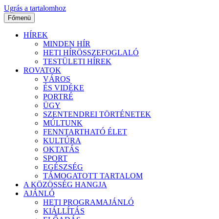
Ugrás a tartalomhoz
Főmenü
HÍREK
MINDEN HÍR
HETI HÍRÖSSZEFOGLALÓ
TESTÜLETI HÍREK
ROVATOK
VÁROS
ÉS VIDÉKE
PORTRÉ
ÜGY
SZENTENDREI TÖRTÉNETEK
MÚLTUNK
FENNTARTHATÓ ÉLET
KULTÚRA
OKTATÁS
SPORT
EGÉSZSÉG
TÁMOGATOTT TARTALOM
A KÖZÖSSÉG HANGJA
AJÁNLÓ
HETI PROGRAMAJÁNLÓ
KIÁLLÍTÁS