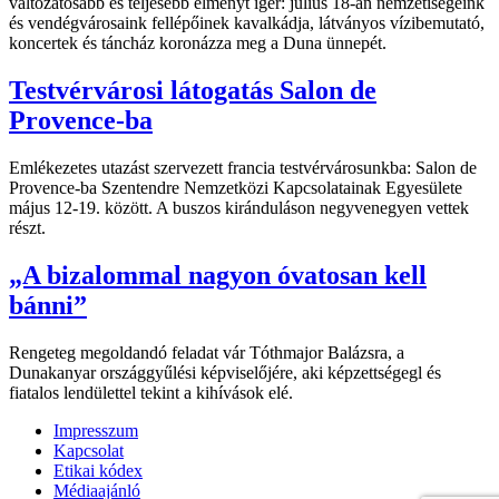
változatosabb és teljesebb élményt ígér: július 18-án nemzetiségeink
és vendégvárosaink fellépőinek kavalkádja, látványos vízibemutató,
koncertek és táncház koronázza meg a Duna ünnepét.
Testvérvárosi látogatás Salon de
Provence-ba
Emlékezetes utazást szervezett francia testvérvárosunkba: Salon de
Provence-ba Szentendre Nemzetközi Kapcsolatainak Egyesülete
május 12-19. között. A buszos kiránduláson negyvenegyen vettek
részt.
„A bizalommal nagyon óvatosan kell
bánni”
Rengeteg megoldandó feladat vár Tóthmajor Balázsra, a
Dunakanyar országgyűlési képviselőjére, aki képzettségegl és
fiatalos lendülettel tekint a kihívások elé.
Impresszum
Kapcsolat
Etikai kódex
Médiaajánló