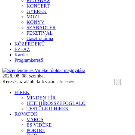
ELŐADÁS
KONCERT
GYEREK
MOZI
KÖNYV
SZABADTÉR
FESZTIVÁL
Gasztronómia
KÖZÉRDEKŰ
EZ+AZ
Karrier
Programkereső
2026. 08. 08. szombat
Keresés az alábbi kulcsszóra:
HÍREK
MINDEN HÍR
HETI HÍRÖSSZEFOGLALÓ
TESTÜLETI HÍREK
ROVATOK
VÁROS
ÉS VIDÉKE
PORTRÉ