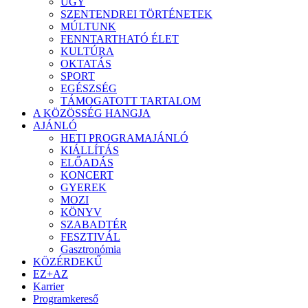
ÜGY
SZENTENDREI TÖRTÉNETEK
MÚLTUNK
FENNTARTHATÓ ÉLET
KULTÚRA
OKTATÁS
SPORT
EGÉSZSÉG
TÁMOGATOTT TARTALOM
A KÖZÖSSÉG HANGJA
AJÁNLÓ
HETI PROGRAMAJÁNLÓ
KIÁLLÍTÁS
ELŐADÁS
KONCERT
GYEREK
MOZI
KÖNYV
SZABADTÉR
FESZTIVÁL
Gasztronómia
KÖZÉRDEKŰ
EZ+AZ
Karrier
Programkereső