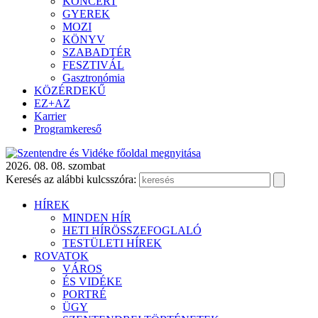
KONCERT
GYEREK
MOZI
KÖNYV
SZABADTÉR
FESZTIVÁL
Gasztronómia
KÖZÉRDEKŰ
EZ+AZ
Karrier
Programkereső
2026. 08. 08. szombat
Keresés az alábbi kulcsszóra:
HÍREK
MINDEN HÍR
HETI HÍRÖSSZEFOGLALÓ
TESTÜLETI HÍREK
ROVATOK
VÁROS
ÉS VIDÉKE
PORTRÉ
ÜGY