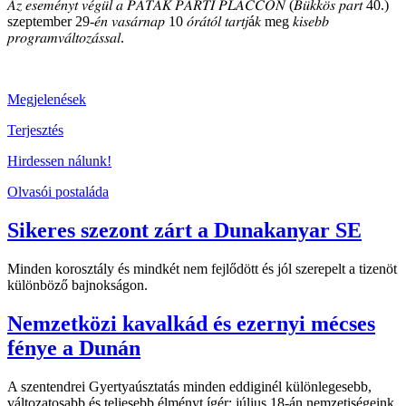
𝐴𝑧 𝑒𝑠𝑒𝑚𝑒́𝑛𝑦𝑡 𝑣𝑒́𝑔𝑢̈𝑙 𝑎 𝑃𝐴𝑇𝐴𝐾 𝑃𝐴𝑅𝑇𝐼 𝑃𝐿𝐴𝐶𝐶𝑂𝑁 (𝐵𝑢̈𝑘𝑘𝑜̈𝑠 𝑝𝑎𝑟𝑡 40.)
szeptember 29-𝑒́𝑛 𝑣𝑎𝑠𝑎́𝑟𝑛𝑎𝑝 10 𝑜́𝑟𝑎́𝑡𝑜́𝑙 𝑡𝑎𝑟𝑡𝑗á𝑘 meg 𝑘𝑖𝑠𝑒𝑏𝑏
𝑝𝑟𝑜𝑔𝑟𝑎𝑚𝑣𝑎́𝑙𝑡𝑜𝑧𝑎́𝑠𝑠𝑎𝑙.
Megjelenések
Terjesztés
Hirdessen nálunk!
Olvasói postaláda
Sikeres szezont zárt a Dunakanyar SE
Minden korosztály és mindkét nem fejlődött és jól szerepelt a tizenöt
különböző bajnokságon.
Nemzetközi kavalkád és ezernyi mécses
fénye a Dunán
A szentendrei Gyertyaúsztatás minden eddiginél különlegesebb,
változatosabb és teljesebb élményt ígér: július 18-án nemzetiségeink