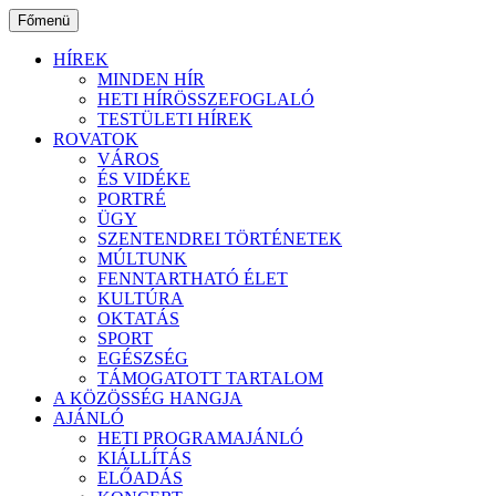
Ugrás
Főmenü
a
tartalomhoz
HÍREK
MINDEN HÍR
HETI HÍRÖSSZEFOGLALÓ
TESTÜLETI HÍREK
ROVATOK
VÁROS
ÉS VIDÉKE
PORTRÉ
ÜGY
SZENTENDREI TÖRTÉNETEK
MÚLTUNK
FENNTARTHATÓ ÉLET
KULTÚRA
OKTATÁS
SPORT
EGÉSZSÉG
TÁMOGATOTT TARTALOM
A KÖZÖSSÉG HANGJA
AJÁNLÓ
HETI PROGRAMAJÁNLÓ
KIÁLLÍTÁS
ELŐADÁS