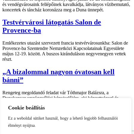
és vendégvárosaink fellépőinek kavalkádja, látványos vízibemutató,
koncertek és táncház koronázza meg a Duna ünnepét.
Testvérvárosi látogatás Salon de
Provence-ba
Emlékezetes utazást szervezett francia testvérvárosunkba: Salon de
Provence-ba Szentendre Nemzetközi Kapcsolatainak Egyesülete
május 12-19. között. A buszos kiránduláson negyvenegyen vettek
részt.
„A bizalommal nagyon óvatosan kell
bánni”
Rengeteg megoldandó feladat vár Tóthmajor Balázsra, a
Dunakanyar országgyűlési képviselőjére, aki képzettségegl és
fiatalos lendülettel tekint a kihívások elé.
Cookie beállítás
Impresszum
Ez a weboldal sütiket használ, hogy a lehető legjobb felhasználói
Kapcsolat
Etikai kódex
élményt nyújtsa.
Médiaajánló