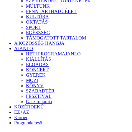
SZENTENDREI TÖRTÉNETEK
MÚLTUNK
FENNTARTHATÓ ÉLET
KULTÚRA
OKTATÁS
SPORT
EGÉSZSÉG
TÁMOGATOTT TARTALOM
A KÖZÖSSÉG HANGJA
AJÁNLÓ
HETI PROGRAMAJÁNLÓ
KIÁLLÍTÁS
ELŐADÁS
KONCERT
GYEREK
MOZI
KÖNYV
SZABADTÉR
FESZTIVÁL
Gasztronómia
KÖZÉRDEKŰ
EZ+AZ
Karrier
Programkereső