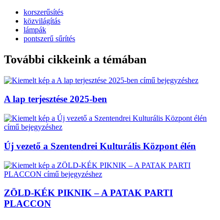
korszerűsítés
közvilágítás
lámpák
pontszerű sűrítés
További cikkeink a témában
A lap terjesztése 2025-ben
Új vezető a Szentendrei Kulturális Központ élén
ZÖLD-KÉK PIKNIK – A PATAK PARTI
PLACCON