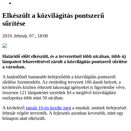
Elkészült a közvilágítás pontszerű
sűrítése
2019. február. 07., 18:00
Határidő előtt elkészült, és a tervezettnél több utcában, több új
lámpatest felszerelésével zárult a közvilágítás pontszerű sűrítése
a városban.
A határidőnél hamarabb befejeződött a közvilágítás pontszerű
sűrítése Szentendrén. Az eredetileg tervezett 106 darab helyett, a
kivitelezés közben érkezett lakossági igényeket is figyelembe véve,
összesen 121 lámpatestet szereltek fel a meglévő közvilágítási
oszlopokra több mint 50 utcában.
A kivitelező
január 10-én kezdte meg
a munkát, aminek befejezését
február végére tervezték. A fejlesztés azonban kevesebb, mint egy
hónapon alatt elkészült.