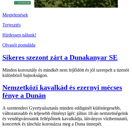
Megjelenések
Terjesztés
Hirdessen nálunk!
Olvasói postaláda
Sikeres szezont zárt a Dunakanyar SE
Minden korosztály és mindkét nem fejlődött és jól szerepelt a tizenöt
különböző bajnokságon.
Nemzetközi kavalkád és ezernyi mécses
fénye a Dunán
A szentendrei Gyertyaúsztatás minden eddiginél különlegesebb,
változatosabb és teljesebb élményt ígér: július 18-án nemzetiségeink
és vendégvárosaink fellépőinek kavalkádja, látványos vízibemutató,
koncertek és táncház koronázza meg a Duna ünnepét.