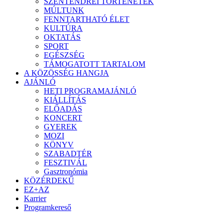
SZENTENDREI TÖRTÉNETEK
MÚLTUNK
FENNTARTHATÓ ÉLET
KULTÚRA
OKTATÁS
SPORT
EGÉSZSÉG
TÁMOGATOTT TARTALOM
A KÖZÖSSÉG HANGJA
AJÁNLÓ
HETI PROGRAMAJÁNLÓ
KIÁLLÍTÁS
ELŐADÁS
KONCERT
GYEREK
MOZI
KÖNYV
SZABADTÉR
FESZTIVÁL
Gasztronómia
KÖZÉRDEKŰ
EZ+AZ
Karrier
Programkereső