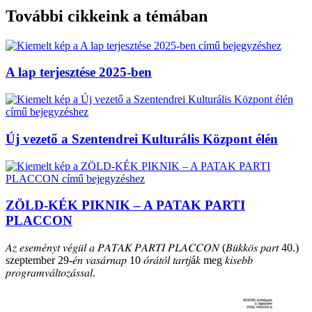
További cikkeink a témában
A lap terjesztése 2025-ben
Új vezető a Szentendrei Kulturális Központ élén
ZÖLD-KÉK PIKNIK – A PATAK PARTI
PLACCON
𝐴𝑧 𝑒𝑠𝑒𝑚𝑒́𝑛𝑦𝑡 𝑣𝑒́𝑔𝑢̈𝑙 𝑎 𝑃𝐴𝑇𝐴𝐾 𝑃𝐴𝑅𝑇𝐼 𝑃𝐿𝐴𝐶𝐶𝑂𝑁 (𝐵𝑢̈𝑘𝑘𝑜̈𝑠 𝑝𝑎𝑟𝑡 40.)
szeptember 29-𝑒́𝑛 𝑣𝑎𝑠𝑎́𝑟𝑛𝑎𝑝 10 𝑜́𝑟𝑎́𝑡𝑜́𝑙 𝑡𝑎𝑟𝑡𝑗á𝑘 meg 𝑘𝑖𝑠𝑒𝑏𝑏
𝑝𝑟𝑜𝑔𝑟𝑎𝑚𝑣𝑎́𝑙𝑡𝑜𝑧𝑎́𝑠𝑠𝑎𝑙.