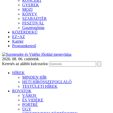
KONCERT
GYEREK
MOZI
KÖNYV
SZABADTÉR
FESZTIVÁL
Gasztronómia
KÖZÉRDEKŰ
EZ+AZ
Karrier
Programkereső
2026. 08. 06. csütörtök
Keresés az alábbi kulcsszóra:
HÍREK
MINDEN HÍR
HETI HÍRÖSSZEFOGLALÓ
TESTÜLETI HÍREK
ROVATOK
VÁROS
ÉS VIDÉKE
PORTRÉ
ÜGY