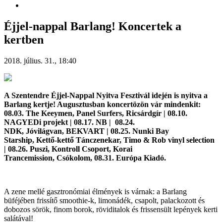
Éjjel-nappal Barlang! Koncertek a
kertben
2018. július. 31., 18:40
A Szentendre Éjjel-Nappal Nyitva Fesztivál idején is nyitva a
Barlang kertje! Augusztusban koncertözön vár mindenkit:
08.03. The Keeymen, Panel Surfers, Ricsárdgír | 08.10.
NAGYEDi projekt | 08.17. NB | 08.24.
NDK, Jóvilágvan, BEKVART | 08.25. Nunki Bay
Starship, Kettő-kettő Tánczenekar, Timo & Rob vinyl selection
| 08.26. Puszi, Kontroll Csoport, Korai
Trancemission, Csókolom, 08.31. Európa Kiadó.
A zene mellé gasztronómiai élmények is várnak: a Barlang
büféjében frissítő smoothie-k, limonádék, csapolt, palackozott és
dobozos sörök, finom borok, röviditalok és frissensült lepények kerti
salátával!