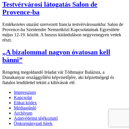
Testvérvárosi látogatás Salon de
Provence-ba
Emlékezetes utazást szervezett francia testvérvárosunkba: Salon de
Provence-ba Szentendre Nemzetközi Kapcsolatainak Egyesülete
május 12-19. között. A buszos kiránduláson negyvenegyen vettek
részt.
„A bizalommal nagyon óvatosan kell
bánni”
Rengeteg megoldandó feladat vár Tóthmajor Balázsra, a
Dunakanyar országgyűlési képviselőjére, aki képzettségegl és
fiatalos lendülettel tekint a kihívások elé.
Impresszum
Kapcsolat
Etikai kódex
Médiaajánló
Archívum
Adatvédelmi tájékoztató
Önkormányzati hírek