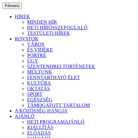
Ugrás
Főmenü
a
tartalomhoz
HÍREK
MINDEN HÍR
HETI HÍRÖSSZEFOGLALÓ
TESTÜLETI HÍREK
ROVATOK
VÁROS
ÉS VIDÉKE
PORTRÉ
ÜGY
SZENTENDREI TÖRTÉNETEK
MÚLTUNK
FENNTARTHATÓ ÉLET
KULTÚRA
OKTATÁS
SPORT
EGÉSZSÉG
TÁMOGATOTT TARTALOM
A KÖZÖSSÉG HANGJA
AJÁNLÓ
HETI PROGRAMAJÁNLÓ
KIÁLLÍTÁS
ELŐADÁS