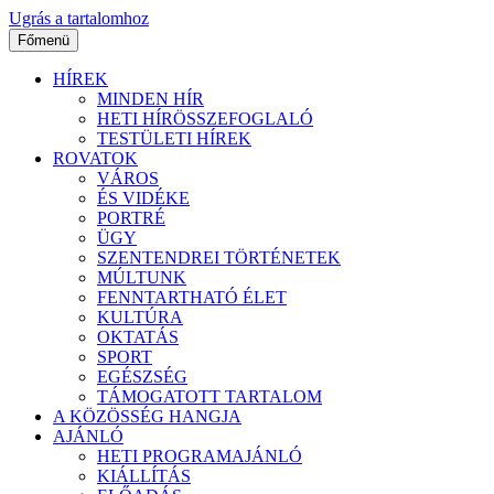
Ugrás a tartalomhoz
Főmenü
HÍREK
MINDEN HÍR
HETI HÍRÖSSZEFOGLALÓ
TESTÜLETI HÍREK
ROVATOK
VÁROS
ÉS VIDÉKE
PORTRÉ
ÜGY
SZENTENDREI TÖRTÉNETEK
MÚLTUNK
FENNTARTHATÓ ÉLET
KULTÚRA
OKTATÁS
SPORT
EGÉSZSÉG
TÁMOGATOTT TARTALOM
A KÖZÖSSÉG HANGJA
AJÁNLÓ
HETI PROGRAMAJÁNLÓ
KIÁLLÍTÁS