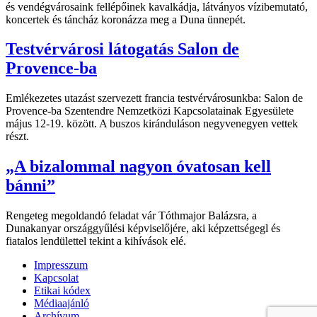
és vendégvárosaink fellépőinek kavalkádja, látványos vízibemutató,
koncertek és táncház koronázza meg a Duna ünnepét.
Testvérvárosi látogatás Salon de
Provence-ba
Emlékezetes utazást szervezett francia testvérvárosunkba: Salon de
Provence-ba Szentendre Nemzetközi Kapcsolatainak Egyesülete
május 12-19. között. A buszos kiránduláson negyvenegyen vettek
részt.
„A bizalommal nagyon óvatosan kell
bánni”
Rengeteg megoldandó feladat vár Tóthmajor Balázsra, a
Dunakanyar országgyűlési képviselőjére, aki képzettségegl és
fiatalos lendülettel tekint a kihívások elé.
Impresszum
Kapcsolat
Etikai kódex
Médiaajánló
Archívum