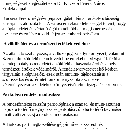
ünnepségeket kiegészítették a Dr. Kucsera Ferenc Városi
Emléknappal.
Kucsera Ferenc négyévi papi szolgálat után a Tanácsköztársaság
terrorjának áldozata lett. A városi emléknap lehetőséget teremt, hogy
a káplán életét és vértanúságát minél többen megismerhessék,
tisztelete és emléke tovább éljen az emberek szívében
.
A zöldfelület és a természeti értékek védelme
Az átlátható szabályozás, a változó jogszabályi környezet, valamint
Szentendre zöldfelületeinek védelme érdekében vizsgálták felül a
jelenleg hatályos rendeletet a zöldfelület használatáról és a helyi
természeti értékek védelméről. A rendelet-tervezetet első körben
tárgyalták a képviselők, ezek után elküldik tájékoztatásul a
szomszédos és az érintett önkormányzatoknak, illetve
véleményezésre az illetékes környezetvédelmi igazgatási szervnek.
Parkolási rendelet módosítása
A rendelőintézet felszíni parkolójának a szabad- és munkaszüneti
napokra történő megnyitása és parkolási zónába történő bevonása
miatt volt szükség a rendelet módosítására.
A Bükkös-part megközelítése gépjárművel a szabad- és