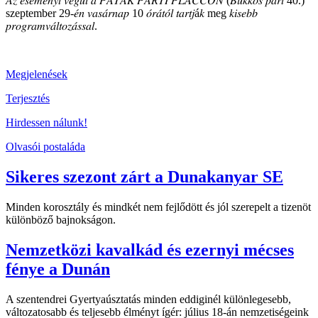
𝐴𝑧 𝑒𝑠𝑒𝑚𝑒́𝑛𝑦𝑡 𝑣𝑒́𝑔𝑢̈𝑙 𝑎 𝑃𝐴𝑇𝐴𝐾 𝑃𝐴𝑅𝑇𝐼 𝑃𝐿𝐴𝐶𝐶𝑂𝑁 (𝐵𝑢̈𝑘𝑘𝑜̈𝑠 𝑝𝑎𝑟𝑡 40.)
szeptember 29-𝑒́𝑛 𝑣𝑎𝑠𝑎́𝑟𝑛𝑎𝑝 10 𝑜́𝑟𝑎́𝑡𝑜́𝑙 𝑡𝑎𝑟𝑡𝑗á𝑘 meg 𝑘𝑖𝑠𝑒𝑏𝑏
𝑝𝑟𝑜𝑔𝑟𝑎𝑚𝑣𝑎́𝑙𝑡𝑜𝑧𝑎́𝑠𝑠𝑎𝑙.
Megjelenések
Terjesztés
Hirdessen nálunk!
Olvasói postaláda
Sikeres szezont zárt a Dunakanyar SE
Minden korosztály és mindkét nem fejlődött és jól szerepelt a tizenöt
különböző bajnokságon.
Nemzetközi kavalkád és ezernyi mécses
fénye a Dunán
A szentendrei Gyertyaúsztatás minden eddiginél különlegesebb,
változatosabb és teljesebb élményt ígér: július 18-án nemzetiségeink