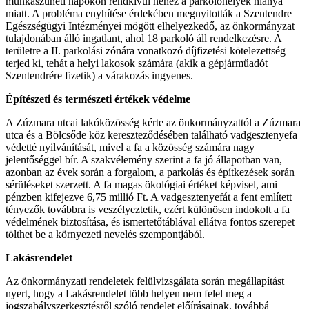
munkaszüneti napokon rendkívül nehéz a parkolóhelyek hiánya
miatt. A probléma enyhítése érdekében megnyitották a Szentendre
Egészségügyi Intézményei mögött elhelyezkedő, az önkormányzat
tulajdonában álló ingatlant, ahol 18 parkoló áll rendelkezésre. A
területre a II. parkolási zónára vonatkozó díjfizetési kötelezettség
terjed ki, tehát a helyi lakosok számára (akik a gépjárműadót
Szentendrére fizetik) a várakozás ingyenes.
Építészeti és természeti értékek védelme
A Zúzmara utcai lakóközösség kérte az önkormányzattól a Zúzmara
utca és a Bölcsőde köz kereszteződésében található vadgesztenyefa
védetté nyilvánítását, mivel a fa a közösség számára nagy
jelentőséggel bír. A szakvélemény szerint a fa jó állapotban van,
azonban az évek során a forgalom, a parkolás és építkezések során
sérüléseket szerzett. A fa magas ökológiai értéket képvisel, ami
pénzben kifejezve 6,75 millió Ft. A vadgesztenyefát a fent említett
tényezők továbbra is veszélyeztetik, ezért különösen indokolt a fa
védelmének biztosítása, és ismertetőtáblával ellátva fontos szerepet
tölthet be a környezeti nevelés szempontjából.
Lakásrendelet
Az önkormányzati rendeletek felülvizsgálata során megállapítást
nyert, hogy a Lakásrendelet több helyen nem felel meg a
jogszabályszerkesztésről szóló rendelet előírásainak, továbbá