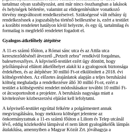
tartalmaz olyan szabályozást, ami már nincs összhangban a lakások
és helyiségek bérletére, valamint az elidegenítésükre vonatkozó
törvény megváltozott rendelkezéseivel. Szükségessé vált néhány új
rendelkezésnek a jogszabályba történő beillesztése is, ezért a testület
a korábbi rendeletet hatályon kívül helyezte, és egy új, tartalmilag és
formailag is megfelelő rendeletet fogadott el.
Gyalogos-átkelőhely átépítése
A 11-es számú főúton, a Római sánc utca és az Attila utca
kereszteződésénél átvezető „Petzelt zebra” rendkívül forgalmas,
balesetveszélyes. A képviselő-testület ezért úgy döntött, hogy
jelzőlámpával ellátott átkelőhelyet alakít ki a gyalogosok biztonsága
érdekében, és az átépítésre 30 millió Ft-ot elkülönített a 2018. évi
költségvetésben. Az előzetes árajánlatok alapján a teljes beruházási
költség meghaladja a rendelkezésre álló 30 millió Ft-ot, ezért a
testület a költségvetési rendelet módosításakor további 10 millió Ft-
ot átcsoportosított a projektre. A beruházás nagysága miatt a
kivitelezésre közbeszerzési eljárást kell lefolytatni.
A képviselő-testület egyúttal felkérte a polgármestert annak
megvizsgálására, hogy mekkora költséget jelentene az
önkormányzatnak a 11-es számú főúton a Liliom és Telep utcánál
lévő, eddig közlekedési lámpával el nem látott gyalogátkelők lámpás
átalakítása, amennyiben a Magyar Közút Zrt. jóváhagyja a