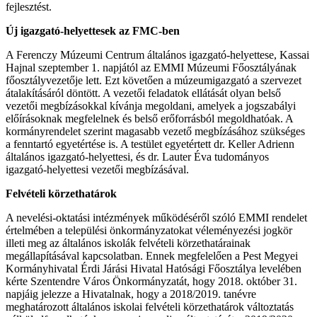
fejlesztést.
Új igazgató-helyettesek az FMC-ben
A Ferenczy Múzeumi Centrum általános igazgató-helyettese, Kassai
Hajnal szeptember 1. napjától az EMMI Múzeumi Főosztályának
főosztályvezetője lett. Ezt követően a múzeumigazgató a szervezet
átalakításáról döntött. A vezetői feladatok ellátását olyan belső
vezetői megbízásokkal kívánja megoldani, amelyek a jogszabályi
előírásoknak megfelelnek és belső erőforrásból megoldhatóak. A
kormányrendelet szerint magasabb vezető megbízásához szükséges
a fenntartó egyetértése is. A testület egyetértett dr. Keller Adrienn
általános igazgató-helyettesi, és dr. Lauter Éva tudományos
igazgató-helyettesi vezetői megbízásával.
Felvételi körzethatárok
A nevelési-oktatási intézmények működéséről szóló EMMI rendelet
értelmében a települési önkormányzatokat véleményezési jogkör
illeti meg az általános iskolák felvételi körzethatárainak
megállapításával kapcsolatban. Ennek megfelelően a Pest Megyei
Kormányhivatal Érdi Járási Hivatal Hatósági Főosztálya levelében
kérte Szentendre Város Önkormányzatát, hogy 2018. október 31.
napjáig jelezze a Hivatalnak, hogy a 2018/2019. tanévre
meghatározott általános iskolai felvételi körzethatárok változtatás