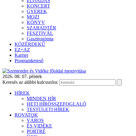
ELŐADÁS
KONCERT
GYEREK
MOZI
KÖNYV
SZABADTÉR
FESZTIVÁL
Gasztronómia
KÖZÉRDEKŰ
EZ+AZ
Karrier
Programkereső
2026. 08. 07. péntek
Keresés az alábbi kulcsszóra:
HÍREK
MINDEN HÍR
HETI HÍRÖSSZEFOGLALÓ
TESTÜLETI HÍREK
ROVATOK
VÁROS
ÉS VIDÉKE
PORTRÉ