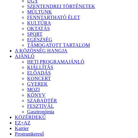
ÜGY
SZENTENDREI TÖRTÉNETEK
MÚLTUNK
FENNTARTHATÓ ÉLET
KULTÚRA
OKTATÁS
SPORT
EGÉSZSÉG
TÁMOGATOTT TARTALOM
A KÖZÖSSÉG HANGJA
AJÁNLÓ
HETI PROGRAMAJÁNLÓ
KIÁLLÍTÁS
ELŐADÁS
KONCERT
GYEREK
MOZI
KÖNYV
SZABADTÉR
FESZTIVÁL
Gasztronómia
KÖZÉRDEKŰ
EZ+AZ
Karrier
Programkereső