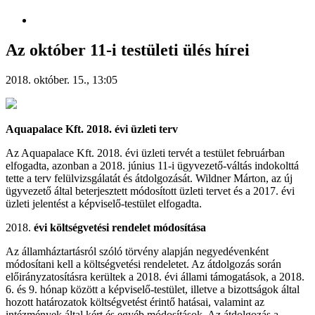
Az október 11-i testületi ülés hírei
2018. október. 15., 13:05
Aquapalace Kft. 2018. évi üzleti terv
Az Aquapalace Kft. 2018. évi üzleti tervét a testület februárban
elfogadta, azonban a 2018. június 11-i ügyvezető-váltás indokolttá
tette a terv felülvizsgálatát és átdolgozását. Wildner Márton, az új
ügyvezető által beterjesztett módosított üzleti tervet és a 2017. évi
üzleti jelentést a képviselő-testület elfogadta.
évi költségvetési rendelet módosítása
Az államháztartásról szóló törvény alapján negyedévenként
módosítani kell a költségvetési rendeletet. Az átdolgozás során
előirányzatosításra kerültek a 2018. évi állami támogatások, a 2018.
6. és 9. hónap között a képviselő-testület, illetve a bizottságok által
hozott határozatok költségvetést érintő hatásai, valamint az
intézmények által kért és egyéb módosítások. Az átdolgozás a