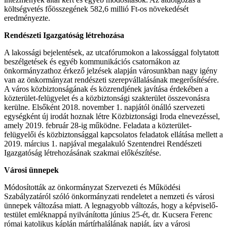
költségvetés főösszegének 582,6 millió Ft-os növekedését
eredményezte.
Rendészeti Igazgatóság létrehozása
A lakossági bejelentések, az utcafórumokon a lakossággal folytatott
beszélgetések és egyéb kommunikációs csatornákon az
önkormányzathoz érkező jelzések alapján városunkban nagy igény
van az önkormányzat rendészeti szerepvállalásának megerősítésére.
A város közbiztonságának és közrendjének javítása érdekében a
közterület-felügyelet és a közbiztonsági szakterület összevonásra
kerülne. Elsőként 2018. november 1. napjától önálló szervezeti
egységként új irodát hoznak létre Közbiztonsági Iroda elnevezéssel,
amely 2019. február 28-ig működne. Feladata a közterület-
felügyelői és közbiztonsággal kapcsolatos feladatok ellátása mellett a
2019. március 1. napjával megalakuló Szentendrei Rendészeti
Igazgatóság létrehozásának szakmai előkészítése.
Városi ünnepek
Módosították az önkormányzat Szervezeti és Működési
Szabályzatáról szóló önkormányzati rendeletet a nemzeti és városi
ünnepek változása miatt. A legnagyobb változás, hogy a képviselő-
testület emléknappá nyilvánította június 25-ét, dr. Kucsera Ferenc
római katolikus káplán mártírhalálának napját, így a városi