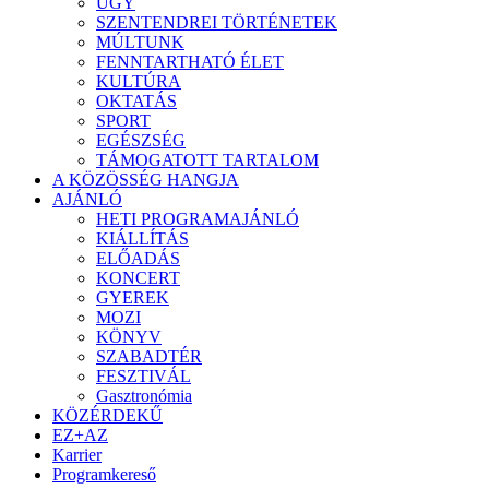
ÜGY
SZENTENDREI TÖRTÉNETEK
MÚLTUNK
FENNTARTHATÓ ÉLET
KULTÚRA
OKTATÁS
SPORT
EGÉSZSÉG
TÁMOGATOTT TARTALOM
A KÖZÖSSÉG HANGJA
AJÁNLÓ
HETI PROGRAMAJÁNLÓ
KIÁLLÍTÁS
ELŐADÁS
KONCERT
GYEREK
MOZI
KÖNYV
SZABADTÉR
FESZTIVÁL
Gasztronómia
KÖZÉRDEKŰ
EZ+AZ
Karrier
Programkereső