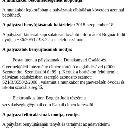
A munkakör betölthetőségének időpontja:
A munkakör legkorábban a pályázatok elbírálását követően azonnal
betölthető.
A pályázat benyújtásának határideje:
2018. szeptember 18.
A pályázati kiírással kapcsolatosan további információt Bognár Judit
nyújt, a +36/20/512-98-22 -os telefonszámon.
A pályázatok benyújtásának módja:
 Postai úton, a pályázatnak a Dunakanyari Család-és
Gyermekjóléti Intézmény címére történő megküldésével (2000
Szentendre, Szentlászlói út 89. ). Kérjük a borítékon feltüntetni a
pályázati adatbázisban szereplő azonosító számot:
SZI/R/3550/2/2008 , valamint a munkakör megnevezését: óvodai és
iskolai szociális segítő.
 Elektronikus úton Bognár Judit részére a
szcsaladsegito@gmail.com E-mail címen keresztül
A pályázat elbírálásának módja, rendje:
A pályázat benyújtásának tényét és tartalmát az adatvédelmi