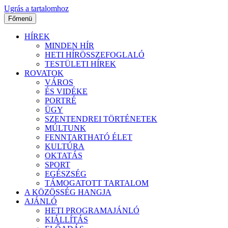
Ugrás a tartalomhoz
Főmenü
HÍREK
MINDEN HÍR
HETI HÍRÖSSZEFOGLALÓ
TESTÜLETI HÍREK
ROVATOK
VÁROS
ÉS VIDÉKE
PORTRÉ
ÜGY
SZENTENDREI TÖRTÉNETEK
MÚLTUNK
FENNTARTHATÓ ÉLET
KULTÚRA
OKTATÁS
SPORT
EGÉSZSÉG
TÁMOGATOTT TARTALOM
A KÖZÖSSÉG HANGJA
AJÁNLÓ
HETI PROGRAMAJÁNLÓ
KIÁLLÍTÁS