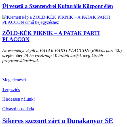
Új vezető a Szentendrei Kulturális Központ élén
ZÖLD-KÉK PIKNIK – A PATAK PARTI
PLACCON
𝐴𝑧 𝑒𝑠𝑒𝑚𝑒́𝑛𝑦𝑡 𝑣𝑒́𝑔𝑢̈𝑙 𝑎 𝑃𝐴𝑇𝐴𝐾 𝑃𝐴𝑅𝑇𝐼 𝑃𝐿𝐴𝐶𝐶𝑂𝑁 (𝐵𝑢̈𝑘𝑘𝑜̈𝑠 𝑝𝑎𝑟𝑡 40.)
szeptember 29-𝑒́𝑛 𝑣𝑎𝑠𝑎́𝑟𝑛𝑎𝑝 10 𝑜́𝑟𝑎́𝑡𝑜́𝑙 𝑡𝑎𝑟𝑡𝑗á𝑘 meg 𝑘𝑖𝑠𝑒𝑏𝑏
𝑝𝑟𝑜𝑔𝑟𝑎𝑚𝑣𝑎́𝑙𝑡𝑜𝑧𝑎́𝑠𝑠𝑎𝑙.
Megjelenések
Terjesztés
Hirdessen nálunk!
Olvasói postaláda
Sikeres szezont zárt a Dunakanyar SE