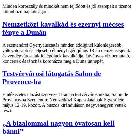
Minden korosztály és mindkét nem fejlődött és jól szerepelt a tizenöt
különböző bajnokságon.
Nemzetközi kavalkád és ezernyi mécses
fénye a Dunán
A szentendrei Gyertyaúsztatás minden eddiginél különlegesebb,
változatosabb és teljesebb élményt ígér: július 18-án nemzetiségeink
és vendégvárosaink fellépőinek kavalkádja, látványos vízibemutató,
koncertek és táncház koronázza meg a Duna ünnepét.
Testvérvárosi látogatás Salon de
Provence-ba
Emlékezetes utazást szervezett francia testvérvárosunkba: Salon de
Provence-ba Szentendre Nemzetközi Kapcsolatainak Egyesülete
május 12-19. között. A buszos kiránduláson negyvenegyen vettek
részt.
„A bizalommal nagyon óvatosan kell
bánni”