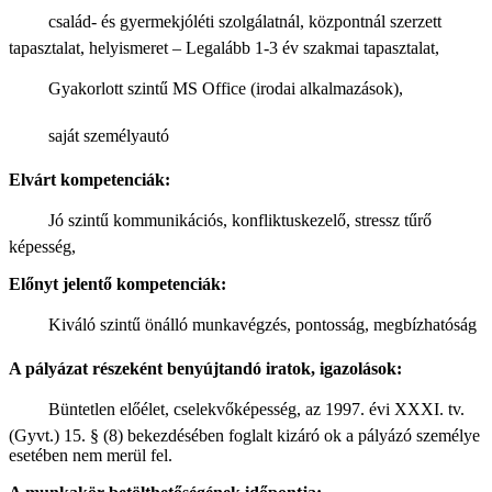
 család- és gyermekjóléti szolgálatnál, központnál szerzett
tapasztalat, helyismeret – Legalább 1-3 év szakmai tapasztalat,
 Gyakorlott szintű MS Office (irodai alkalmazások),
 saját személyautó
Elvárt kompetenciák:
 Jó szintű kommunikációs, konfliktuskezelő, stressz tűrő
képesség,
Előnyt jelentő kompetenciák:
 Kiváló szintű önálló munkavégzés, pontosság, megbízhatóság
A pályázat részeként benyújtandó iratok, igazolások:
 Büntetlen előélet, cselekvőképesség, az 1997. évi XXXI. tv.
(Gyvt.) 15. § (8) bekezdésében foglalt kizáró ok a pályázó személye
esetében nem merül fel.