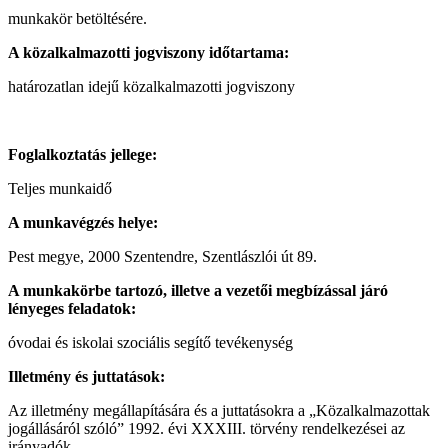
munkakör betöltésére.
A közalkalmazotti jogviszony időtartama:
határozatlan idejű közalkalmazotti jogviszony
Foglalkoztatás jellege:
Teljes munkaidő
A munkavégzés helye:
Pest megye, 2000 Szentendre, Szentlászlói út 89.
A munkakörbe tartozó, illetve a vezetői megbízással járó
lényeges feladatok:
óvodai és iskolai szociális segítő tevékenység
Illetmény és juttatások:
Az illetmény megállapítására és a juttatásokra a „Közalkalmazottak
jogállásáról szóló” 1992. évi XXXIII. törvény rendelkezései az
irányadók.