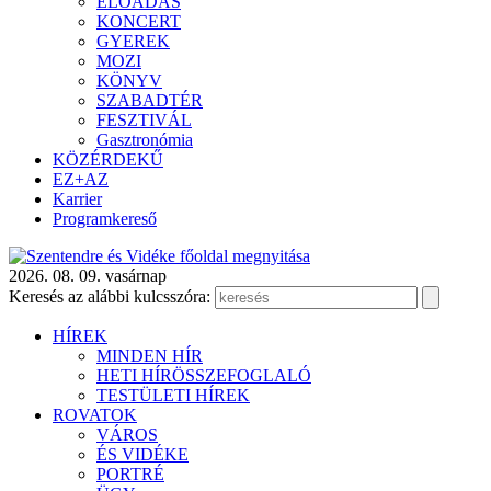
ELŐADÁS
KONCERT
GYEREK
MOZI
KÖNYV
SZABADTÉR
FESZTIVÁL
Gasztronómia
KÖZÉRDEKŰ
EZ+AZ
Karrier
Programkereső
2026. 08. 09. vasárnap
Keresés az alábbi kulcsszóra:
HÍREK
MINDEN HÍR
HETI HÍRÖSSZEFOGLALÓ
TESTÜLETI HÍREK
ROVATOK
VÁROS
ÉS VIDÉKE
PORTRÉ