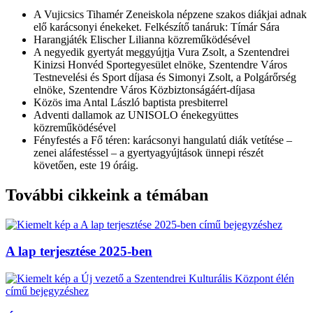
A Vujicsics Tihamér Zeneiskola népzene szakos diákjai adnak
elő karácsonyi énekeket. Felkészítő tanáruk: Tímár Sára
Harangjáték Elischer Lilianna közreműködésével
A negyedik gyertyát meggyújtja Vura Zsolt, a Szentendrei
Kinizsi Honvéd Sportegyesület elnöke, Szentendre Város
Testnevelési és Sport díjasa és Simonyi Zsolt, a Polgárőrség
elnöke, Szentendre Város Közbiztonságáért-díjasa
Közös ima Antal László baptista presbiterrel
Adventi dallamok az UNISOLO énekegyüttes
közreműködésével
Fényfestés a Fő téren: karácsonyi hangulatú diák vetítése –
zenei aláfestéssel – a gyertyagyújtások ünnepi részét
követően, este 19 óráig.
További cikkeink a témában
A lap terjesztése 2025-ben