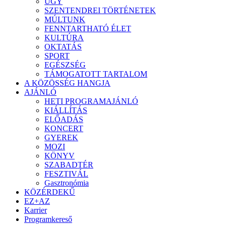
ÜGY
SZENTENDREI TÖRTÉNETEK
MÚLTUNK
FENNTARTHATÓ ÉLET
KULTÚRA
OKTATÁS
SPORT
EGÉSZSÉG
TÁMOGATOTT TARTALOM
A KÖZÖSSÉG HANGJA
AJÁNLÓ
HETI PROGRAMAJÁNLÓ
KIÁLLÍTÁS
ELŐADÁS
KONCERT
GYEREK
MOZI
KÖNYV
SZABADTÉR
FESZTIVÁL
Gasztronómia
KÖZÉRDEKŰ
EZ+AZ
Karrier
Programkereső