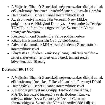
A Vujicsics Tihamér Zeneiskola népzene szakos diákjai adnak
elő karácsonyi énekeket. Felkészítő tanáruk: Sasvári Borbála
Harangjáték Elischer Lilianna közreműködésével
Az első gyertyát meggyújtja Verseghi-Nagy Miklós
polgármester és Hidegkuti Dorottya, a Szentendre és Térsége
TDM/Tourinform Iroda ügyvezetője, Szentendre Város
Szolgálatáért-díjasa
Köszöntőt mond Szentendre Város polgármestere
Közös ima Blanckenstein György plébánossal
Adventi dallamok az MH Altiszti Akadémia Zenekarának
közreműködésével
Fényfestés a Fő téren: karácsonyi hangulatú diák vetítése –
zenei aláfestéssel – a gyertyagyújtások ünnepi részét
követően, este 19 óráig.
December 09. 17:00
A Vujicsics Tihamér Zeneiskola népzene szakos diákjai adnak
elő karácsonyi énekeket. Felkészítő tanáruk: Pozsonyi Dávid
Harangjáték Elischer Lilianna közreműködésével
A második gyertyát meggyújtja Tardy-Molnár Anna, a
MANK ügyvezető igazgatója és dr. Bodonyi Emőke,
művészettörténész, a Ferenczy Múzeumi Centrum
főmuzeológusa, Szentendre Város közművelődési díjasa