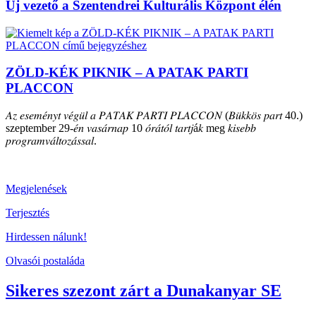
Új vezető a Szentendrei Kulturális Központ élén
ZÖLD-KÉK PIKNIK – A PATAK PARTI
PLACCON
𝐴𝑧 𝑒𝑠𝑒𝑚𝑒́𝑛𝑦𝑡 𝑣𝑒́𝑔𝑢̈𝑙 𝑎 𝑃𝐴𝑇𝐴𝐾 𝑃𝐴𝑅𝑇𝐼 𝑃𝐿𝐴𝐶𝐶𝑂𝑁 (𝐵𝑢̈𝑘𝑘𝑜̈𝑠 𝑝𝑎𝑟𝑡 40.)
szeptember 29-𝑒́𝑛 𝑣𝑎𝑠𝑎́𝑟𝑛𝑎𝑝 10 𝑜́𝑟𝑎́𝑡𝑜́𝑙 𝑡𝑎𝑟𝑡𝑗á𝑘 meg 𝑘𝑖𝑠𝑒𝑏𝑏
𝑝𝑟𝑜𝑔𝑟𝑎𝑚𝑣𝑎́𝑙𝑡𝑜𝑧𝑎́𝑠𝑠𝑎𝑙.
Megjelenések
Terjesztés
Hirdessen nálunk!
Olvasói postaláda
Sikeres szezont zárt a Dunakanyar SE