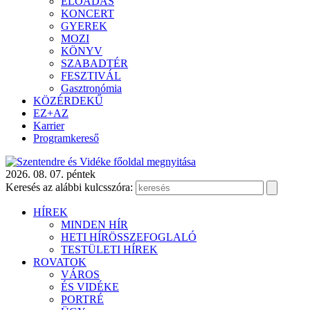
ELŐADÁS
KONCERT
GYEREK
MOZI
KÖNYV
SZABADTÉR
FESZTIVÁL
Gasztronómia
KÖZÉRDEKŰ
EZ+AZ
Karrier
Programkereső
2026. 08. 07. péntek
Keresés az alábbi kulcsszóra:
HÍREK
MINDEN HÍR
HETI HÍRÖSSZEFOGLALÓ
TESTÜLETI HÍREK
ROVATOK
VÁROS
ÉS VIDÉKE
PORTRÉ