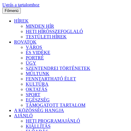
Ugrás a tartalomhoz
Főmenü
HÍREK
MINDEN HÍR
HETI HÍRÖSSZEFOGLALÓ
TESTÜLETI HÍREK
ROVATOK
VÁROS
ÉS VIDÉKE
PORTRÉ
ÜGY
SZENTENDREI TÖRTÉNETEK
MÚLTUNK
FENNTARTHATÓ ÉLET
KULTÚRA
OKTATÁS
SPORT
EGÉSZSÉG
TÁMOGATOTT TARTALOM
A KÖZÖSSÉG HANGJA
AJÁNLÓ
HETI PROGRAMAJÁNLÓ
KIÁLLÍTÁS