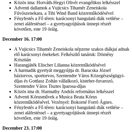
Közös ima: Horváth-Hegyi Olivér evangélikus lelkésszel
Adventi dallamok a Vujicsics Tihamér Zeneiskola
Fúvószenekara, a Tihi Wind Band közreműködésével
Fényfestés a Fő téren: karácsonyi hangulatú diák vetítése –
zenei aláfestéssel – a gyertyagyújtások ünnepi részét
követően, este 19 óráig.
December 16. 17:00
A Vujicsics Tihamér Zeneiskola népzene szakos diákjai adnak
elő karácsonyi énekeket. Felkészítő tanáruk: Dömény
Krisztián
Harangjáték Elischer Lilianna közreműködésével
A harmadik gyertyát meggyújtja dr. Baracska József
háziorvos, sportorvos, Szentendre Város Közegészségügyi-
díjas és Gottlasz Zoltán vállalkozó, kisteher-fuvarozó,
Szentendre Város Tisztes Iparosa-díjas
Közös ima dr. Harmathy András református lelkésszel
Adventi Kórusművek a Musica Beata Kórus
közreműködésével. Vezényel: Bokorné Forró Ágnes.
Fényfestés a Fő téren: karácsonyi hangulatú diák vetítése –
zenei aláfestéssel – a gyertyagyújtások ünnepi részét
követően, este 19 óráig.
December 23. 17:00