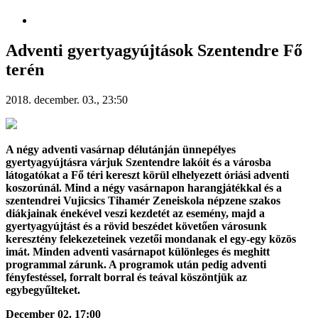
Adventi gyertyagyújtások Szentendre Fő
terén
2018. december. 03., 23:50
A négy adventi vasárnap délutánján ünnepélyes
gyertyagyújtásra várjuk Szentendre lakóit és a városba
látogatókat a Fő téri kereszt körül elhelyezett óriási adventi
koszorúnál. Mind a négy vasárnapon harangjátékkal és a
szentendrei Vujicsics Tihamér Zeneiskola népzene szakos
diákjainak énekével veszi kezdetét az esemény, majd a
gyertyagyújtást és a rövid beszédet követően városunk
keresztény felekezeteinek vezetői mondanak el egy-egy közös
imát. Minden adventi vasárnapot különleges és meghitt
programmal zárunk. A programok után pedig adventi
fényfestéssel, forralt borral és teával köszöntjük az
egybegyűlteket.
December 02. 17:00