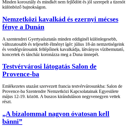
Minden korosztály és mindkét nem fejlődött és jól szerepelt a tizenöt
különböző bajnokságon.
Nemzetközi kavalkád és ezernyi mécses
fénye a Dunán
A szentendrei Gyertyaúsztatás minden eddiginél különlegesebb,
változatosabb és teljesebb élményt ígér: július 18-án nemzetiségeink
és vendégvárosaink fellépőinek kavalkádja, látványos vízibemutató,
koncertek és táncház koronázza meg a Duna ünnepét.
Testvérvárosi látogatás Salon de
Provence-ba
Emlékezetes utazást szervezett francia testvérvárosunkba: Salon de
Provence-ba Szentendre Nemzetközi Kapcsolatainak Egyesülete
május 12-19. között. A buszos kiránduláson negyvenegyen vettek
részt.
„A bizalommal nagyon óvatosan kell
bánni”