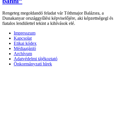
bánni”
Rengeteg megoldandó feladat vár Tóthmajor Balázsra, a
Dunakanyar országgyűlési képviselőjére, aki képzettségegl és
fiatalos lendülettel tekint a kihívások elé.
Impresszum
Kapcsolat
Etikai kódex
Médiaajánló
Archívum
Adatvédelmi tájékoztató
Önkormányzati hírek