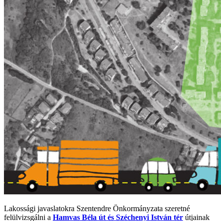
Lakossági javaslatokra Szentendre Önkormányzata szeretné
felülvizsgálni a
Hamvas Béla út és Széchenyi István tér
útjainak