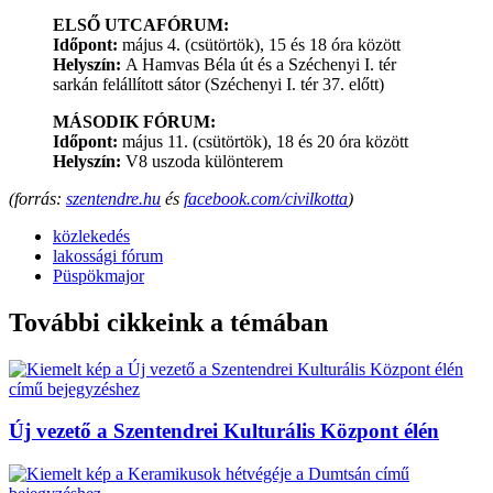
ELSŐ UTCAFÓRUM:
Időpont:
május 4. (csütörtök), 15 és 18 óra között
Helyszín:
A Hamvas Béla út és a Széchenyi I. tér
sarkán felállított sátor (Széchenyi I. tér 37. előtt)
MÁSODIK FÓRUM:
Időpont:
május 11. (csütörtök), 18 és 20 óra között
Helyszín:
V8 uszoda különterem
(forrás:
szentendre.hu
és
facebook.com/civilkotta
)
közlekedés
lakossági fórum
Püspökmajor
További cikkeink a témában
Új vezető a Szentendrei Kulturális Központ élén