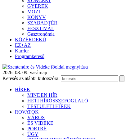
KONCERT
GYEREK
MOZI
KÖNYV
SZABADTÉR
FESZTIVÁL
Gasztronómia
KÖZÉRDEKŰ
EZ+AZ
Karrier
Programkereső
2026. 08. 09. vasárnap
Keresés az alábbi kulcsszóra:
HÍREK
MINDEN HÍR
HETI HÍRÖSSZEFOGLALÓ
TESTÜLETI HÍREK
ROVATOK
VÁROS
ÉS VIDÉKE
PORTRÉ
ÜGY