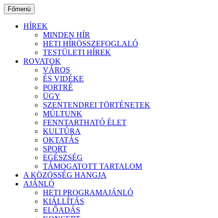
Ugrás
Főmenü
a
tartalomhoz
HÍREK
MINDEN HÍR
HETI HÍRÖSSZEFOGLALÓ
TESTÜLETI HÍREK
ROVATOK
VÁROS
ÉS VIDÉKE
PORTRÉ
ÜGY
SZENTENDREI TÖRTÉNETEK
MÚLTUNK
FENNTARTHATÓ ÉLET
KULTÚRA
OKTATÁS
SPORT
EGÉSZSÉG
TÁMOGATOTT TARTALOM
A KÖZÖSSÉG HANGJA
AJÁNLÓ
HETI PROGRAMAJÁNLÓ
KIÁLLÍTÁS
ELŐADÁS