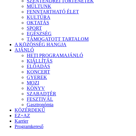
SZENTENDREI TÖRTÉNETEK
MÚLTUNK
FENNTARTHATÓ ÉLET
KULTÚRA
OKTATÁS
SPORT
EGÉSZSÉG
TÁMOGATOTT TARTALOM
A KÖZÖSSÉG HANGJA
AJÁNLÓ
HETI PROGRAMAJÁNLÓ
KIÁLLÍTÁS
ELŐADÁS
KONCERT
GYEREK
MOZI
KÖNYV
SZABADTÉR
FESZTIVÁL
Gasztronómia
KÖZÉRDEKŰ
EZ+AZ
Karrier
Programkereső