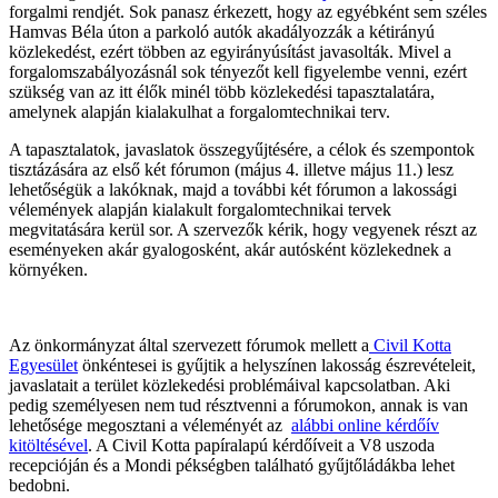
forgalmi rendjét. Sok panasz érkezett, hogy az egyébként sem széles
Hamvas Béla úton a parkoló autók akadályozzák a kétirányú
közlekedést, ezért többen az egyirányúsítást javasolták. Mivel a
forgalomszabályozásnál sok tényezőt kell figyelembe venni, ezért
szükség van az itt élők minél több közlekedési tapasztalatára,
amelynek alapján kialakulhat a forgalomtechnikai terv.
A tapasztalatok, javaslatok összegyűjtésére, a célok és szempontok
tisztázására az első két fórumon (május 4. illetve május 11.) lesz
lehetőségük a lakóknak, majd a további két fórumon a lakossági
vélemények alapján kialakult forgalomtechnikai tervek
megvitatására kerül sor. A szervezők kérik, hogy vegyenek részt az
eseményeken akár gyalogosként, akár autósként közlekednek a
környéken.
Az önkormányzat által szervezett fórumok mellett a
Civil Kotta
Egyesület
önkéntesei is gyűjtik a helyszínen lakosság észrevételeit,
javaslatait a terület közlekedési problémáival kapcsolatban. Aki
pedig személyesen nem tud résztvenni a fórumokon, annak is van
lehetősége megosztani a véleményét az
alábbi online kérdőív
kitöltésével
. A Civil Kotta papíralapú kérdőíveit a V8 uszoda
recepcióján és a Mondi pékségben található gyűjtőládákba lehet
bedobni.