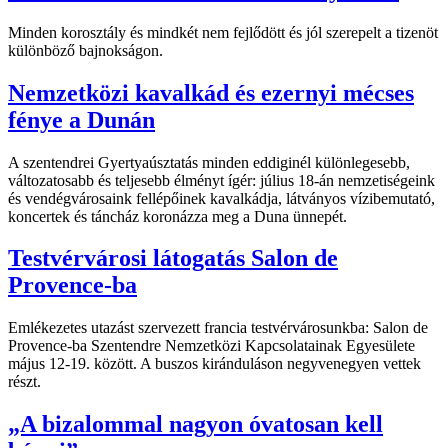
Minden korosztály és mindkét nem fejlődött és jól szerepelt a tizenöt
különböző bajnokságon.
Nemzetközi kavalkád és ezernyi mécses
fénye a Dunán
A szentendrei Gyertyaúsztatás minden eddiginél különlegesebb,
változatosabb és teljesebb élményt ígér: július 18-án nemzetiségeink
és vendégvárosaink fellépőinek kavalkádja, látványos vízibemutató,
koncertek és táncház koronázza meg a Duna ünnepét.
Testvérvárosi látogatás Salon de
Provence-ba
Emlékezetes utazást szervezett francia testvérvárosunkba: Salon de
Provence-ba Szentendre Nemzetközi Kapcsolatainak Egyesülete
május 12-19. között. A buszos kiránduláson negyvenegyen vettek
részt.
„A bizalommal nagyon óvatosan kell