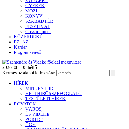
KONCERT
GYEREK
MOZI
KÖNYV
SZABADTÉR
FESZTIVÁL
Gasztronómia
KÖZÉRDEKŰ
EZ+AZ
Karrier
Programkereső
2026. 08. 10. hétfő
Keresés az alábbi kulcsszóra:
HÍREK
MINDEN HÍR
HETI HÍRÖSSZEFOGLALÓ
TESTÜLETI HÍREK
ROVATOK
VÁROS
ÉS VIDÉKE
PORTRÉ
ÜGY