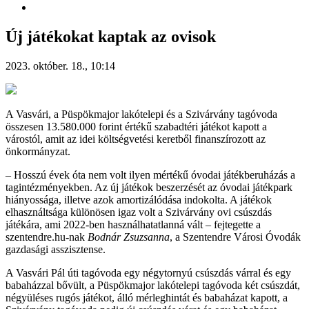
Új játékokat kaptak az ovisok
2023. október. 18., 10:14
A Vasvári, a Püspökmajor lakótelepi és a Szivárvány tagóvoda
összesen 13.580.000 forint értékű szabadtéri játékot kapott a
várostól, amit az idei költségvetési keretből finanszírozott az
önkormányzat.
– Hosszú évek óta nem volt ilyen mértékű óvodai játékberuházás a
tagintézményekben. Az új játékok beszerzését az óvodai játékpark
hiányossága, illetve azok amortizálódása indokolta. A játékok
elhasználtsága különösen igaz volt a Szivárvány ovi csúszdás
játékára, ami 2022-ben használhatatlanná vált – fejtegette a
szentendre.hu-nak
Bodnár Zsuzsanna
, a Szentendre Városi Óvodák
gazdasági asszisztense.
A Vasvári Pál úti tagóvoda egy négytornyú csúszdás várral és egy
babaházzal bővült, a Püspökmajor lakótelepi tagóvoda két csúszdát,
négyüléses rugós játékot, álló mérleghintát és babaházat kapott, a