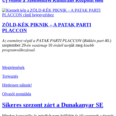
Új vezető a Szentendrei Kulturális Központ élén
ZÖLD-KÉK PIKNIK – A PATAK PARTI
PLACCON
𝐴𝑧 𝑒𝑠𝑒𝑚𝑒́𝑛𝑦𝑡 𝑣𝑒́𝑔𝑢̈𝑙 𝑎 𝑃𝐴𝑇𝐴𝐾 𝑃𝐴𝑅𝑇𝐼 𝑃𝐿𝐴𝐶𝐶𝑂𝑁 (𝐵𝑢̈𝑘𝑘𝑜̈𝑠 𝑝𝑎𝑟𝑡 40.)
szeptember 29-𝑒́𝑛 𝑣𝑎𝑠𝑎́𝑟𝑛𝑎𝑝 10 𝑜́𝑟𝑎́𝑡𝑜́𝑙 𝑡𝑎𝑟𝑡𝑗á𝑘 meg 𝑘𝑖𝑠𝑒𝑏𝑏
𝑝𝑟𝑜𝑔𝑟𝑎𝑚𝑣𝑎́𝑙𝑡𝑜𝑧𝑎́𝑠𝑠𝑎𝑙.
Megjelenések
Terjesztés
Hirdessen nálunk!
Olvasói postaláda
Sikeres szezont zárt a Dunakanyar SE
Minden korosztály és mindkét nem fejlődött és jól szerepelt a tizenöt