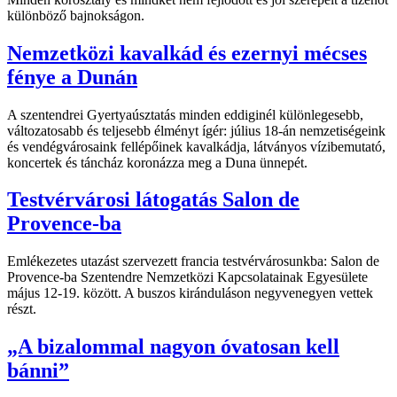
különböző bajnokságon.
Nemzetközi kavalkád és ezernyi mécses
fénye a Dunán
A szentendrei Gyertyaúsztatás minden eddiginél különlegesebb,
változatosabb és teljesebb élményt ígér: július 18-án nemzetiségeink
és vendégvárosaink fellépőinek kavalkádja, látványos vízibemutató,
koncertek és táncház koronázza meg a Duna ünnepét.
Testvérvárosi látogatás Salon de
Provence-ba
Emlékezetes utazást szervezett francia testvérvárosunkba: Salon de
Provence-ba Szentendre Nemzetközi Kapcsolatainak Egyesülete
május 12-19. között. A buszos kiránduláson negyvenegyen vettek
részt.
„A bizalommal nagyon óvatosan kell
bánni”