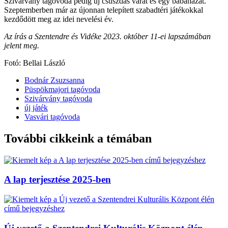
Szivárvány tagóvoda pedig új csúszdás várat és egy babaházat.
Szeptemberben már az újonnan telepített szabadtéri játékokkal
kezdődött meg az idei nevelési év.
Az írás a Szentendre és Vidéke 2023. október 11-ei lapszámában
jelent meg.
Fotó: Bellai László
Bodnár Zsuzsanna
Püspökmajori tagóvoda
Szivárvány tagóvoda
új játék
Vasvári tagóvoda
További cikkeink a témában
A lap terjesztése 2025-ben