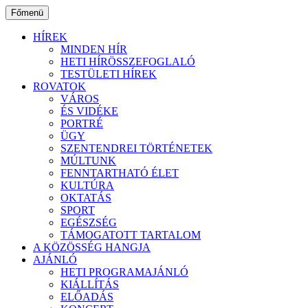
Ugrás
Főmenü
a
tartalomhoz
HÍREK
MINDEN HÍR
HETI HÍRÖSSZEFOGLALÓ
TESTÜLETI HÍREK
ROVATOK
VÁROS
ÉS VIDÉKE
PORTRÉ
ÜGY
SZENTENDREI TÖRTÉNETEK
MÚLTUNK
FENNTARTHATÓ ÉLET
KULTÚRA
OKTATÁS
SPORT
EGÉSZSÉG
TÁMOGATOTT TARTALOM
A KÖZÖSSÉG HANGJA
AJÁNLÓ
HETI PROGRAMAJÁNLÓ
KIÁLLÍTÁS
ELŐADÁS