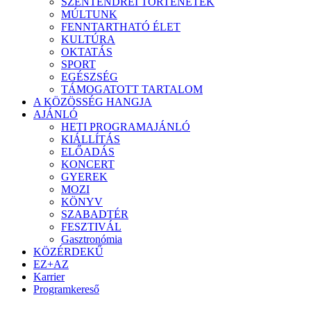
SZENTENDREI TÖRTÉNETEK
MÚLTUNK
FENNTARTHATÓ ÉLET
KULTÚRA
OKTATÁS
SPORT
EGÉSZSÉG
TÁMOGATOTT TARTALOM
A KÖZÖSSÉG HANGJA
AJÁNLÓ
HETI PROGRAMAJÁNLÓ
KIÁLLÍTÁS
ELŐADÁS
KONCERT
GYEREK
MOZI
KÖNYV
SZABADTÉR
FESZTIVÁL
Gasztronómia
KÖZÉRDEKŰ
EZ+AZ
Karrier
Programkereső