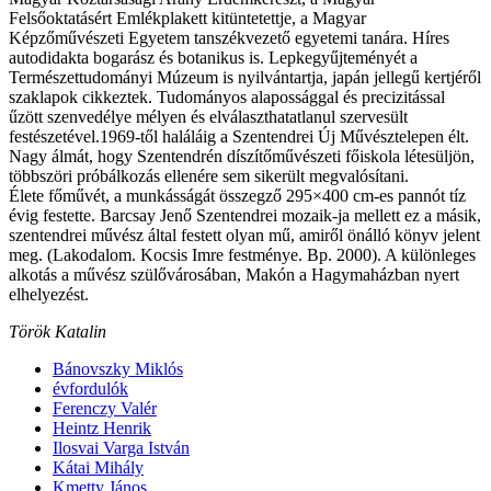
Felsőoktatásért Emlékplakett kitüntetettje, a Magyar
Képzőművészeti Egyetem tanszékvezető egyetemi tanára. Híres
autodidakta bogarász és botanikus is. Lepkegyűjteményét a
Természettudományi Múzeum is nyilvántartja, japán jellegű kertjéről
szaklapok cikkeztek. Tudományos alapossággal és precizitással
űzött szenvedélye mélyen és elválaszthatatlanul szervesült
festészetével.1969-től haláláig a Szentendrei Új Művésztelepen élt.
Nagy álmát, hogy Szentendrén díszítőművészeti főiskola létesüljön,
többszöri próbálkozás ellenére sem sikerült megvalósítani.
Élete főművét, a munkásságát összegző 295×400 cm-es pannót tíz
évig festette. Barcsay Jenő Szentendrei mozaik-ja mellett ez a másik,
szentendrei művész által festett olyan mű, amiről önálló könyv jelent
meg. (Lakodalom. Kocsis Imre festménye. Bp. 2000). A különleges
alkotás a művész szülővárosában, Makón a Hagymaházban nyert
elhelyezést.
Török Katalin
Bánovszky Miklós
évfordulók
Ferenczy Valér
Heintz Henrik
Ilosvai Varga István
Kátai Mihály
Kmetty János