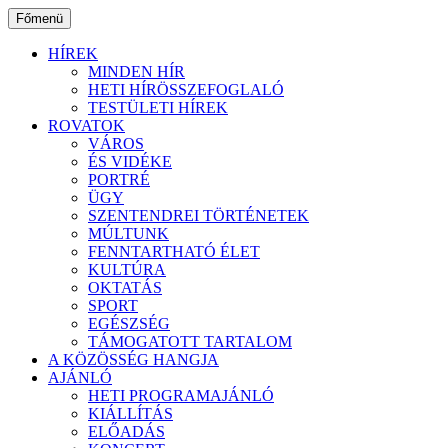
Ugrás
Főmenü
a
tartalomhoz
HÍREK
MINDEN HÍR
HETI HÍRÖSSZEFOGLALÓ
TESTÜLETI HÍREK
ROVATOK
VÁROS
ÉS VIDÉKE
PORTRÉ
ÜGY
SZENTENDREI TÖRTÉNETEK
MÚLTUNK
FENNTARTHATÓ ÉLET
KULTÚRA
OKTATÁS
SPORT
EGÉSZSÉG
TÁMOGATOTT TARTALOM
A KÖZÖSSÉG HANGJA
AJÁNLÓ
HETI PROGRAMAJÁNLÓ
KIÁLLÍTÁS
ELŐADÁS