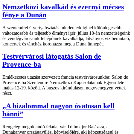
Nemzetközi kavalkád és ezernyi mécses
fénye a Dunán
A szentendrei Gyertyaúsztatás minden eddiginél különlegesebb,
változatosabb és teljesebb élményt ígér: július 18-án nemzetiségeink
és vendégvárosaink fellépőinek kavalkádja, látványos vízibemutató,
koncertek és táncház koronázza meg a Duna ünnepét.
Testvérvárosi látogatás Salon de
Provence-ba
Emlékezetes utazást szervezett francia testvérvárosunkba: Salon de
Provence-ba Szentendre Nemzetközi Kapcsolatainak Egyesülete
május 12-19. között. A buszos kiránduláson negyvenegyen vettek
részt.
„A bizalommal nagyon óvatosan kell
bánni”
Rengeteg megoldandó feladat vár Tóthmajor Balázsra, a
Dunakanyar országgyűlési képviselőjére, aki képzettségegl és