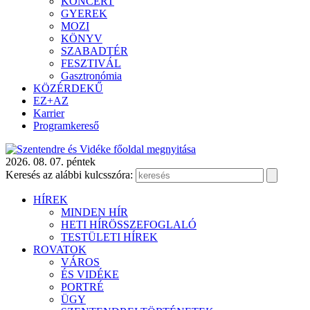
KONCERT
GYEREK
MOZI
KÖNYV
SZABADTÉR
FESZTIVÁL
Gasztronómia
KÖZÉRDEKŰ
EZ+AZ
Karrier
Programkereső
2026. 08. 07. péntek
Keresés az alábbi kulcsszóra:
HÍREK
MINDEN HÍR
HETI HÍRÖSSZEFOGLALÓ
TESTÜLETI HÍREK
ROVATOK
VÁROS
ÉS VIDÉKE
PORTRÉ
ÜGY