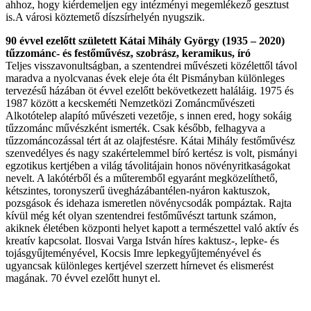
ahhoz, hogy kiérdemeljen egy intézményi megemlékező gesztust
is.A városi köztemető díszsírhelyén nyugszik.
90 évvel ezelőtt született Kátai Mihály György (1935 – 2020)
tűzzománc- és festőművész, szobrász, keramikus, író
Teljes visszavonultságban, a szentendrei művészeti közélettől távol
maradva a nyolcvanas évek eleje óta élt Pismányban különleges
tervezésű házában öt évvel ezelőtt bekövetkezett haláláig. 1975 és
1987 között a kecskeméti Nemzetközi Zománcművészeti
Alkotótelep alapító művészeti vezetője, s innen ered, hogy sokáig
tűzzománc művészként ismerték. Csak később, felhagyva a
tűzzománcozással tért át az olajfestésre. Kátai Mihály festőművész
szenvedélyes és nagy szakértelemmel bíró kertész is volt, pismányi
egzotikus kertjében a világ távolitájain honos növényritkaságokat
nevelt. A lakótérből és a műteremből egyaránt megközelíthető,
kétszintes, toronyszerű üvegházábantélen-nyáron kaktuszok,
pozsgások és idehaza ismeretlen növénycsodák pompáztak. Rajta
kívül még két olyan szentendrei festőművészt tartunk számon,
akiknek életében központi helyet kapott a természettel való aktív és
kreatív kapcsolat. Ilosvai Varga István híres kaktusz-, lepke- és
tojásgyűjteményével, Kocsis Imre lepkegyűjteményével és
ugyancsak különleges kertjével szerzett hírnevet és elismerést
magának. 70 évvel ezelőtt hunyt el.