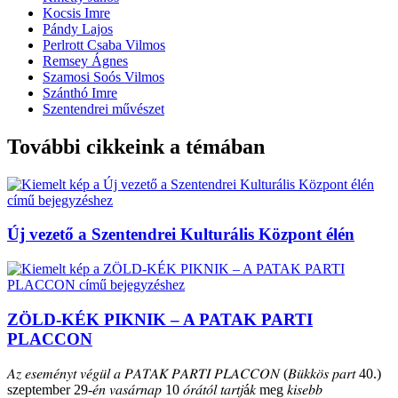
Kocsis Imre
Pándy Lajos
Perlrott Csaba Vilmos
Remsey Ágnes
Szamosi Soós Vilmos
Szánthó Imre
Szentendrei művészet
További cikkeink a témában
Új vezető a Szentendrei Kulturális Központ élén
ZÖLD-KÉK PIKNIK – A PATAK PARTI
PLACCON
𝐴𝑧 𝑒𝑠𝑒𝑚𝑒́𝑛𝑦𝑡 𝑣𝑒́𝑔𝑢̈𝑙 𝑎 𝑃𝐴𝑇𝐴𝐾 𝑃𝐴𝑅𝑇𝐼 𝑃𝐿𝐴𝐶𝐶𝑂𝑁 (𝐵𝑢̈𝑘𝑘𝑜̈𝑠 𝑝𝑎𝑟𝑡 40.)
szeptember 29-𝑒́𝑛 𝑣𝑎𝑠𝑎́𝑟𝑛𝑎𝑝 10 𝑜́𝑟𝑎́𝑡𝑜́𝑙 𝑡𝑎𝑟𝑡𝑗á𝑘 meg 𝑘𝑖𝑠𝑒𝑏𝑏