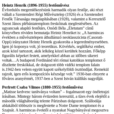
Heintz Henrik (1896-1955) festőművész
Évfordulós megemlékezésünk harmadik olyan festője, aki részt
vállalt a Szentendrei Régi Művésztelep (1926) és a Szentendrei
Festők Társasága megalapításában (1928), valamint a Keresztelő
Szent János plébániatemplom freskóinak megfestésében. Az
ugyancsak alapító festőtárs, Onódi Béla „Életutam” című
könyvében röviden bemutatja Heintz Henriket is: „A harmincas
években a művésztelepen áthullámzó neoklasszicista (Casorati-
Oppi) irányzatot Heintz Henrik gyakorolta a legeredményesebben.
Igen jó koponya volt, jó teoretikus. Kövérkés, segítőkész ember,
azok közé tartozott, akik lelkileg közel kerültek hozzám. Főképp
figurális képeket festett, amelyekkel abban az időben sikerei
voltak…A budapesti Ferdinánd téri római katolikus templomot ő
díszítette freskókkal, de dolgozott több vidéki templom falain
is.1942-ben velem együtt kapott székelyföldi ösztöndíjat. Remekül
rajzolt, igen erős kompozíciós készsége volt.” 1930-ban elnyerte a
főváros aranyérmét, 1937-ben a Szent István kiállítás nagydíját.
Perlrott Csaba Vilmos (1880-1955) festőművész
„Matisse kedvenc tanítványa voltam” – fogalmazott egy önéletrajzi
írásában. Mintegy három évtizeden keresztül, a tízes évek elejétől a
második világháborúig telente Párizsban dolgozott. Szállodája
ablakából többször is megfestette a Notre Dame templomot és a
Szajnát. A harmincas évektől a nyarakat Nagybányával megosztva