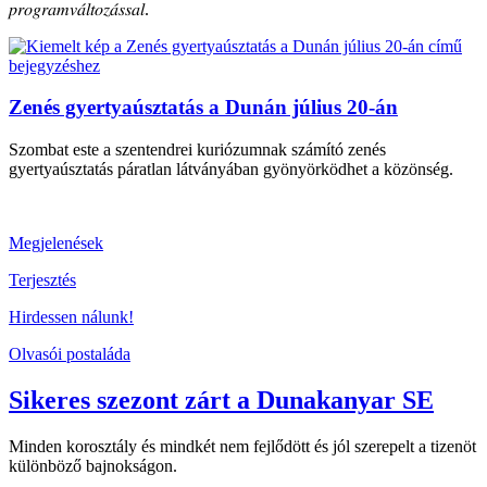
𝑝𝑟𝑜𝑔𝑟𝑎𝑚𝑣𝑎́𝑙𝑡𝑜𝑧𝑎́𝑠𝑠𝑎𝑙.
Zenés gyertyaúsztatás a Dunán július 20-án
Szombat este a szentendrei kuriózumnak számító zenés
gyertyaúsztatás páratlan látványában gyönyörködhet a közönség.
Megjelenések
Terjesztés
Hirdessen nálunk!
Olvasói postaláda
Sikeres szezont zárt a Dunakanyar SE
Minden korosztály és mindkét nem fejlődött és jól szerepelt a tizenöt
különböző bajnokságon.