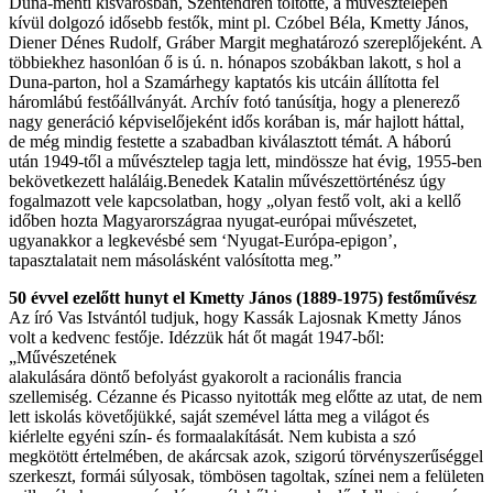
Duna-menti kisvárosban, Szentendrén töltötte, a művésztelepen
kívül dolgozó idősebb festők, mint pl. Czóbel Béla, Kmetty János,
Diener Dénes Rudolf, Gráber Margit meghatározó szereplőjeként. A
többiekhez hasonlóan ő is ú. n. hónapos szobákban lakott, s hol a
Duna-parton, hol a Szamárhegy kaptatós kis utcáin állította fel
háromlábú festőállványát. Archív fotó tanúsítja, hogy a plenerező
nagy generáció képviselőjeként idős korában is, már hajlott háttal,
de még mindig festette a szabadban kiválasztott témát. A háború
után 1949-től a művésztelep tagja lett, mindössze hat évig, 1955-ben
bekövetkezett haláláig.Benedek Katalin művészettörténész úgy
fogalmazott vele kapcsolatban, hogy „olyan festő volt, aki a kellő
időben hozta Magyarországraa nyugat-európai művészetet,
ugyanakkor a legkevésbé sem ‘Nyugat-Európa-epigon’,
tapasztalatait nem másolásként valósította meg.”
50 évvel ezelőtt hunyt el Kmetty János (1889-1975) festőművész
Az író Vas Istvántól tudjuk, hogy Kassák Lajosnak Kmetty János
volt a kedvenc festője. Idézzük hát őt magát 1947-ből:
„Művészetének
alakulására döntő befolyást gyakorolt a racionális francia
szellemiség. Cézanne és Picasso nyitották meg előtte az utat, de nem
lett iskolás követőjükké, saját szemével látta meg a világot és
kiérlelte egyéni szín- és formaalakítását. Nem kubista a szó
megkötött értelmében, de akárcsak azok, szigorú törvényszerűséggel
szerkeszt, formái súlyosak, tömbösen tagoltak, színei nem a felületen