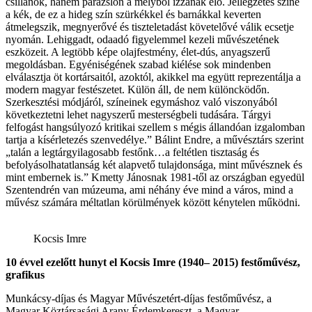
csillanók, hanem parázslón a mélyből izzanak elő. Jellegzetes színe
a kék, de ez a hideg szín szürkékkel és barnákkal keverten
átmelegszik, megnyerővé és tiszteletadást követelővé válik ecsetje
nyomán. Lehiggadt, odaadó figyelemmel kezeli művészetének
eszközeit. A legtöbb képe olajfestmény, élet-dús, anyagszerű
megoldásban. Egyéniségének szabad kiélése sok mindenben
elválasztja öt kortársaitól, azoktól, akikkel ma együtt reprezentálja a
modern magyar festészetet. Külön áll, de nem különcködőn.
Szerkesztési módjáról, színeinek egymáshoz való viszonyából
következtetni lehet nagyszerű mesterségbeli tudására. Tárgyi
felfogást hangsúlyozó kritikai szellem s mégis állandóan izgalomban
tartja a kísérletezés szenvedélye.” Bálint Endre, a művésztárs szerint
„talán a legtárgyilagosabb festőnk…a feltétlen tisztaság és
befolyásolhatatlanság két alapvető tulajdonsága, mint művésznek és
mint embernek is.” Kmetty Jánosnak 1981-től az országban egyedül
Szentendrén van múzeuma, ami néhány éve mind a város, mind a
művész számára méltatlan körülmények között kénytelen működni.
Kocsis Imre
10 évvel ezelőtt hunyt el Kocsis Imre (1940– 2015) festőműv
ész,
grafikus
Munkácsy-díjas és Magyar Művészetért-díjas festőművész, a
Magyar Köztársasági Arany Érdemkereszt, a Magyar