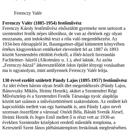
Ferenczy Valér
Ferenczy Valér (1885-1954) festőművész
Ferenczy Károly festőművész elsőszülött gyermeke nem tartozott a
szentendrei festők népes táborához, de van az életének egy olyan
mozzanata, ami indokolttá teszi a róla való megemlékezést. Az
1934-ben édesapjáról írt, Baumgartner-díjjal kitüntetett könyvében
értékes kisgyerekkori emlékeket elevenített fel az 1887 és 1893
között Szentendrén eltöltött évekről, a főtér-közeli faverandás
Fachleitner- házról (Alkotmány u. 1.), ahol laktak. Az azóta
„Ferenczy-házzá” átkeresztelődött ódon épület lényegi vonásaiban
ma is ugyanolyan, mint amilyennek Ferenczy Valér leírja.
130 évvel ezelőtt született Pándy Lajos (1895-1957) festőművész
Az idei évben három olyan festőt illet megemlékezés (Pándy Lajos,
Bánovszky Miklós, Heintz Henrik), akiket a Szentendrei Régi
Művésztelep és a Szentendrei Festők Társasága nyolc alapítója
között tart számon a művészettörténeti szakirodalom. Az említett két
kapcsolódás mellett van egy harmadik is, ami Pándy Lajos nevét
szorosan összefűzte a várossal: Onódi Béla, Bánáti Sverák József,
Heintz Henrik és Jeges Ernő mellett ő is részt vett az 1930-as
években Szentendre középkori eredetű műemlék temploma, a
Keresztelő Szent János plébániatemplom freskóinak megfestésében.