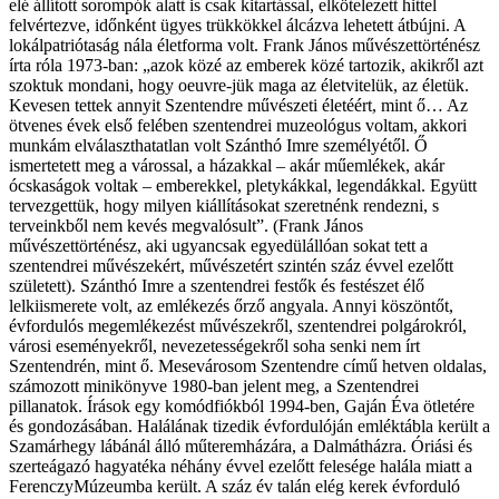
elé állított sorompók alatt is csak kitartással, elkötelezett hittel
felvértezve, időnként ügyes trükkökkel álcázva lehetett átbújni. A
lokálpatriótaság nála életforma volt. Frank János művészettörténész
írta róla 1973-ban: „azok közé az emberek közé tartozik, akikről azt
szoktuk mondani, hogy oeuvre-jük maga az életvitelük, az életük.
Kevesen tettek annyit Szentendre művészeti életéért, mint ő… Az
ötvenes évek első felében szentendrei muzeológus voltam, akkori
munkám elválaszthatatlan volt Szánthó Imre személyétől. Ő
ismertetett meg a várossal, a házakkal – akár műemlékek, akár
ócskaságok voltak – emberekkel, pletykákkal, legendákkal. Együtt
tervezgettük, hogy milyen kiállításokat szeretnénk rendezni, s
terveinkből nem kevés megvalósult”. (Frank János
művészettörténész, aki ugyancsak egyedülállóan sokat tett a
szentendrei művészekért, művészetért szintén száz évvel ezelőtt
született). Szánthó Imre a szentendrei festők és festészet élő
lelkiismerete volt, az emlékezés őrző angyala. Annyi köszöntőt,
évfordulós megemlékezést művészekről, szentendrei polgárokról,
városi eseményekről, nevezetességekről soha senki nem írt
Szentendrén, mint ő. Mesevárosom Szentendre című hetven oldalas,
számozott minikönyve 1980-ban jelent meg, a Szentendrei
pillanatok. Írások egy komódfiókból 1994-ben, Gaján Éva ötletére
és gondozásában. Halálának tizedik évfordulóján emléktábla került a
Szamárhegy lábánál álló műteremházára, a Dalmátházra. Óriási és
szerteágazó hagyatéka néhány évvel ezelőtt felesége halála miatt a
FerenczyMúzeumba került. A száz év talán elég kerek évforduló