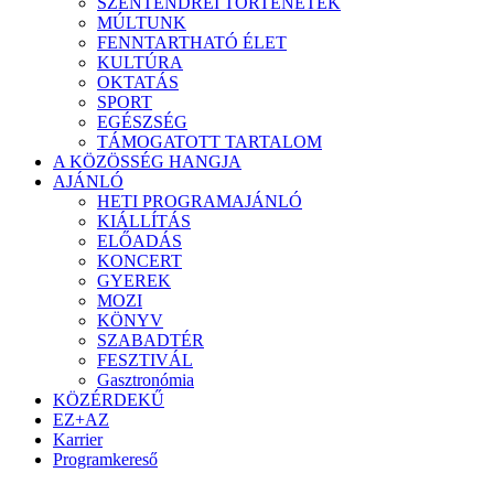
SZENTENDREI TÖRTÉNETEK
MÚLTUNK
FENNTARTHATÓ ÉLET
KULTÚRA
OKTATÁS
SPORT
EGÉSZSÉG
TÁMOGATOTT TARTALOM
A KÖZÖSSÉG HANGJA
AJÁNLÓ
HETI PROGRAMAJÁNLÓ
KIÁLLÍTÁS
ELŐADÁS
KONCERT
GYEREK
MOZI
KÖNYV
SZABADTÉR
FESZTIVÁL
Gasztronómia
KÖZÉRDEKŰ
EZ+AZ
Karrier
Programkereső