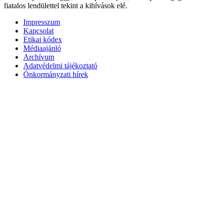
fiatalos lendülettel tekint a kihívások elé.
Impresszum
Kapcsolat
Etikai kódex
Médiaajánló
Archívum
Adatvédelmi tájékoztató
Önkormányzati hírek