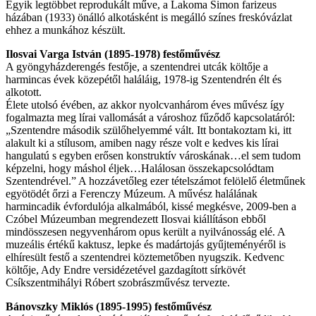
Egyik legtöbbet reprodukált műve, a Lakoma Simon farizeus
házában (1933) önálló alkotásként is megálló színes freskóvázlat
ehhez a munkához készült.
Ilosvai Varga István (1895-1978) festőművész
A gyöngyházderengés festője, a szentendrei utcák költője a
harmincas évek közepétől haláláig, 1978-ig Szentendrén élt és
alkotott.
Élete utolsó évében, az akkor nyolcvanhárom éves művész így
fogalmazta meg lírai vallomását a városhoz fűződő kapcsolatáról:
„Szentendre második szülőhelyemmé vált. Itt bontakoztam ki, itt
alakult ki a stílusom, amiben nagy része volt e kedves kis lírai
hangulatú s egyben erősen konstruktív városkának…el sem tudom
képzelni, hogy máshol éljek…Halálosan összekapcsolódtam
Szentendrével.” A hozzávetőleg ezer tételszámot felölelő életműnek
egyötödét őrzi a Ferenczy Múzeum. A művész halálának
harmincadik évfordulója alkalmából, kissé megkésve, 2009-ben a
Czóbel Múzeumban megrendezett Ilosvai kiállításon ebből
mindösszesen negyvenhárom opus került a nyilvánosság elé. A
muzeális értékű kaktusz, lepke és madártojás gyűjteményéről is
elhíresült festő a szentendrei köztemetőben nyugszik. Kedvenc
költője, Ady Endre versidézetével gazdagított sírkövét
Csíkszentmihályi Róbert szobrászművész tervezte.
Bánovszky Miklós (1895-1995) festőművész