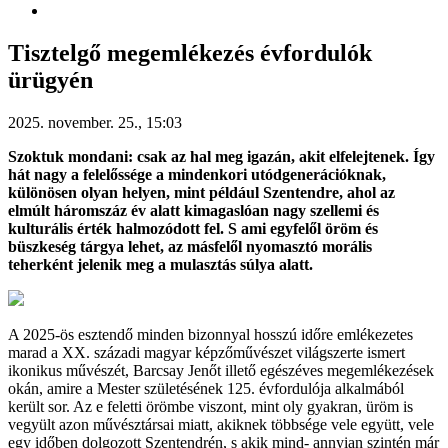
Tisztelgő megemlékezés évfordulók
ürügyén
2025. november. 25., 15:03
Szoktuk mondani: csak az hal meg igazán, akit elfelejtenek. Így
hát nagy a felelőssége a mindenkori utódgenerációknak,
különösen olyan helyen, mint például Szentendre, ahol az
elmúlt háromszáz év alatt kimagaslóan nagy szellemi és
kulturális érték halmozódott fel. S ami egyfelől öröm és
büszkeség tárgya lehet, az másfelől nyomasztó morális
teherként jelenik meg a mulasztás súlya alatt.
A 2025-ös esztendő minden bizonnyal hosszú időre emlékezetes
marad a XX. századi magyar képzőművészet világszerte ismert
ikonikus művészét, Barcsay Jenőt illető egészéves megemlékezések
okán, amire a Mester születésének 125. évfordulója alkalmából
került sor. Az e feletti örömbe viszont, mint oly gyakran, üröm is
vegyült azon művésztársai miatt, akiknek többsége vele együtt, vele
egy időben dolgozott Szentendrén, s akik mind- annyian szintén már