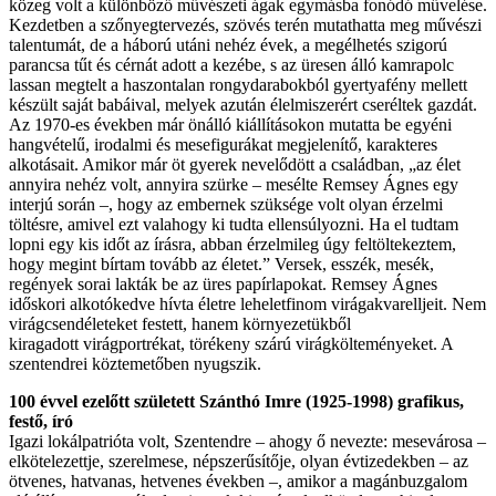
közeg volt a különböző művészeti ágak egymásba fonódó művelése.
Kezdetben a szőnyegtervezés, szövés terén mutathatta meg művészi
talentumát, de a háború utáni nehéz évek, a megélhetés szigorú
parancsa tűt és cérnát adott a kezébe, s az üresen álló kamrapolc
lassan megtelt a haszontalan rongydarabokból gyertyafény mellett
készült saját babáival, melyek azután élelmiszerért cseréltek gazdát.
Az 1970-es években már önálló kiállításokon mutatta be egyéni
hangvételű, irodalmi és mesefigurákat megjelenítő, karakteres
alkotásait. Amikor már öt gyerek nevelődött a családban, „az élet
annyira nehéz volt, annyira szürke – mesélte Remsey Ágnes egy
interjú során –, hogy az embernek szüksége volt olyan érzelmi
töltésre, amivel ezt valahogy ki tudta ellensúlyozni. Ha el tudtam
lopni egy kis időt az írásra, abban érzelmileg úgy feltöltekeztem,
hogy megint bírtam tovább az életet.” Versek, esszék, mesék,
regények sorai lakták be az üres papírlapokat. Remsey Ágnes
időskori alkotókedve hívta életre leheletfinom virágakvarelljeit. Nem
virágcsendéleteket festett, hanem környezetükből
kiragadott virágportrékat, törékeny szárú virágkölteményeket. A
szentendrei köztemetőben nyugszik.
100 évvel ezelőtt született Szánthó Imre (1925-1998) grafikus,
festő, író
Igazi lokálpatrióta volt, Szentendre – ahogy ő nevezte: mesevárosa –
elkötelezettje, szerelmese, népszerűsítője, olyan évtizedekben – az
ötvenes, hatvanas, hetvenes években –, amikor a magánbuzgalom