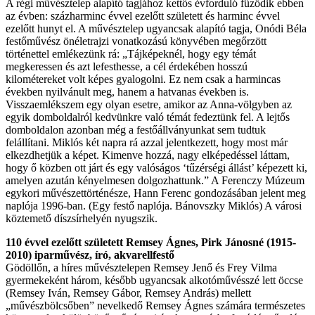
A régi művésztelep alapító tagjához kettős évforduló fűződik ebben
az évben: százharminc évvel ezelőtt született és harminc évvel
ezelőtt hunyt el. A művésztelep ugyancsak alapító tagja, Onódi Béla
festőművész önéletrajzi vonatkozású könyvében megőrzött
történettel emlékezünk rá: „Tájképeknél, hogy egy témát
megkeressen és azt lefesthesse, a cél érdekében hosszú
kilométereket volt képes gyalogolni. Ez nem csak a harmincas
években nyilvánult meg, hanem a hatvanas években is.
Visszaemlékszem egy olyan esetre, amikor az Anna-völgyben az
egyik domboldalról kedvünkre való témát fedeztünk fel. A lejtős
domboldalon azonban még a festőállványunkat sem tudtuk
felállítani. Miklós két napra rá azzal jelentkezett, hogy most már
elkezdhetjük a képet. Kimenve hozzá, nagy elképedéssel láttam,
hogy ő közben ott járt és egy valóságos ‘tűzérségi állást’ képezett ki,
amelyen azután kényelmesen dolgozhattunk.” A Ferenczy Múzeum
egykori művészettörténésze, Hann Ferenc gondozásában jelent meg
naplója 1996-ban. (Egy festő naplója. Bánovszky Miklós) A városi
köztemető díszsírhelyén nyugszik.
110 évvel ezelőtt született Remsey Ágnes, Pirk Jánosné (1915-
2010) iparművész, író, akvarellfestő
Gödöllőn, a híres művésztelepen Remsey Jenő és Frey Vilma
gyermekeként három, később ugyancsak alkotóművésszé lett öccse
(Remsey Iván, Remsey Gábor, Remsey András) mellett
„művészbölcsőben” nevelkedő Remsey Ágnes számára természetes