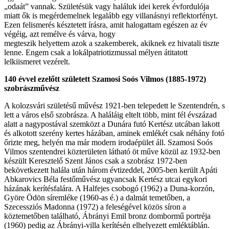
„odaát” vannak. Születésük vagy haláluk idei kerek évfordulója
miatt ők is megérdemelnek legalább egy villanásnyi reflektorfényt.
Ezen felismerés késztetett írásra, amit halogattam egészen az év
végéig, azt remélve és várva, hogy
megteszik helyettem azok a szakemberek, akiknek ez hivatali tiszte
lenne. Engem csak a lokálpatriotizmussal mélyen átitatott
lelkiismeret vezérelt.
140 évvel ezelőtt született Szamosi Soós Vilmos (1885-1972)
szobrászművész
A kolozsvári születésű művész 1921-ben telepedett le Szentendrén, s
lett a város első szobrásza. A haláláig eltelt több, mint fél évszázad
alatt a nagypostával szemközt a Dunára futó Kertész utcában lakott
és alkotott szerény kertes házában, aminek emlékét csak néhány fotó
őrizte meg, helyén ma már modern irodaépület áll. Szamosi Soós
Vilmos szentendrei közterületen látható öt műve közül az 1932-ben
készült Keresztelő Szent János csak a szobrász 1972-ben
bekövetkezett halála után három évtizeddel, 2005-ben került Apáti
Abkarovics Béla festőművész ugyancsak Kertész utcai egykori
házának kerítésfalára. A Halfejes csobogó (1962) a Duna-korzón,
Györe Ödön síremléke (1960-as é.) a dalmát temetőben, a
Szecessziós Madonna (1972) a feleségével közös síron a
köztemetőben található, Ábrányi Emil bronz dombormű portréja
(1960) pedig az Ábrányi-villa kerítésén elhelyezett emléktáblán.