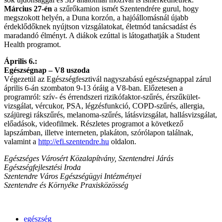
Március 27-én
a szűrőkamion ismét Szentendrére gurul, hogy
megszokott helyén, a Duna korzón, a hajóállomásnál újabb
érdeklődőknek nyújtson vizsgálatokat, életmód tanácsadást és
maradandó élményt. A diákok ezúttal is látogathatják a Student
Health programot.
Április 6.:
Egészségnap – V8 uszoda
Végezetül az Egészségfesztivál nagyszabású egészségnappal zárul
április 6-án szombaton 9-13 óráig a V8-ban. Előzetesen a
programról: szív- és érrendszeri rizikófaktor-szűrés, érszűkület-
vizsgálat, vércukor, PSA, légzésfunkció, COPD-szűrés, allergia,
szájüregi rákszűrés, melanoma-szűrés, látásvizsgálat, hallásvizsgálat,
előadások, videofilmek. Részletes programot a következő
lapszámban, illetve interneten, plakáton, szórólapon találnak,
valamint a
http://efi.szentendre.hu
oldalon.
Egészséges Városért Közalapítvány,
Szentendrei Járás
Egészségfejlesztési Iroda
Szentendre Város Egészségügyi Intézményei
Szentendre és Környéke Praxisközösség
egészség