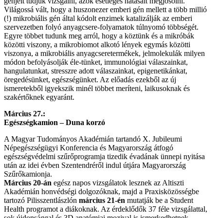
génjeit tudjuk vizsgálni, azok esetleges hatásait megjósolni.
Világossá vált, hogy a huszonezer emberi gén mellett a több millió
(!) mikrobiális gén által kódolt enzimek katalizálják az emberi
szervezetben folyó anyagcsere-folyamatok túlnyomó többségét.
Egyre többet tudunk meg arról, hogy a köztünk és a mikróbák
közötti viszony, a mikrobiomot alkotó lények egymás közötti
viszonya, a mikrobiális anyagcseretermékek, jelmolekulák milyen
módon befolyásolják éle-tünket, immunológiai válaszainkat,
hangulatunkat, stresszre adott válaszainkat, epigenetikánkat,
öregedésünket, egészségünket. Az előadás ezekből az új
ismeretekből igyekszik minél többet meríteni, laikusoknak és
szakértőknek egyaránt.
Március 27.:
Egészségkamion – Duna korzó
A Magyar Tudományos Akadémián tartandó X. Jubileumi
Népegészségügyi Konferencia és Magyarország átfogó
egészségvédelmi szűrőprogramja tizedik évadának ünnepi nyitása
után az idei évben Szentendréről indul útjára Magyarország
Szűrőkamionja.
Március 20-án
egész napos vizsgálatok lesznek az Altiszti
Akadémián honvédségi dolgozóknak, majd a Praxisközösségbe
tartozó Pilisszentlászlón
március 21-én
mutatják be a Student
Health programot a diákoknak. Az érdeklődők 37 féle vizsgálattal,
sok újdonsággal és 3D anatómiai mozival is ismerkedhetnek.