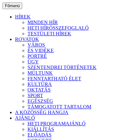
Ugrás
Főmenü
a
tartalomhoz
HÍREK
MINDEN HÍR
HETI HÍRÖSSZEFOGLALÓ
TESTÜLETI HÍREK
ROVATOK
VÁROS
ÉS VIDÉKE
PORTRÉ
ÜGY
SZENTENDREI TÖRTÉNETEK
MÚLTUNK
FENNTARTHATÓ ÉLET
KULTÚRA
OKTATÁS
SPORT
EGÉSZSÉG
TÁMOGATOTT TARTALOM
A KÖZÖSSÉG HANGJA
AJÁNLÓ
HETI PROGRAMAJÁNLÓ
KIÁLLÍTÁS
ELŐADÁS