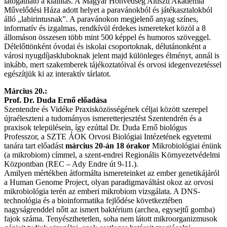
látogatható a kiállítás. A Magyar Honvédség Altiszti Akadémia
Művelődési Háza adott helyet a paravánokból és játékasztalokból
álló „labirintusnak”. A paravánokon megjelenő anyag színes,
informatív és izgalmas, rendkívül érdekes ismereteket közöl a 8
állomáson összesen több mint 500 képpel és humoros szöveggel.
Délelőttönként óvodai és iskolai csoportoknak, délutánonként a
városi nyugdíjaskluboknak jelent majd különleges élményt, annál is
inkább, mert szakemberek tájékoztatóival és orvosi idegenvezetéssel
egészítjük ki az interaktív tárlatot.
Március 20.:
Prof. Dr. Duda Ernő előadása
Szentendre és Vidéke Praxisközösségének céljai között szerepel
újraéleszteni a tudományos ismeretterjesztést Szentendrén és a
praxisok településein, így ezúttal Dr. Duda Ernő biológus
Professzor, a SZTE ÁOK Orvosi Biológiai Intézetének egyetemi
tanára tart előadást
március 20-án 18 órakor
Mikrobiológiai énünk
(a mikrobiom) címmel, a szent-endrei Regionális Környezetvédelmi
Központban (REC – Ady Endre út 9-11.).
Amilyen mértékben átformálta ismereteinket az ember genetikájáról
a Human Genome Project, olyan paradigmaváltást okoz az orvosi
mikrobiológia terén az emberi mikrobiom vizsgálata. A DNS-
technológia és a bioinformatika fejlődése következtében
nagyságrenddel nőtt az ismert baktérium (archea, egysejtű gomba)
fajok száma. Tenyészthetetlen, soha nem látott mikroorganizmusok