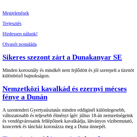
Megjelenések
Terjesztés
Hirdessen nálunk!
Olvasói postaláda
Sikeres szezont zárt a Dunakanyar SE
Minden korosztály és mindkét nem fejlődött és jól szerepelt a tizenöt
különböző bajnokságon.
Nemzetközi kavalkád és ezernyi mécses
fénye a Dunán
A szentendrei Gyertyaúsztatás minden eddiginél különlegesebb,
változatosabb és teljesebb élményt ígér: július 18-án nemzetiségeink
és vendégvárosaink fellépőinek kavalkádja, látványos vízibemutató,
koncertek és táncház koronázza meg a Duna ünnepét.