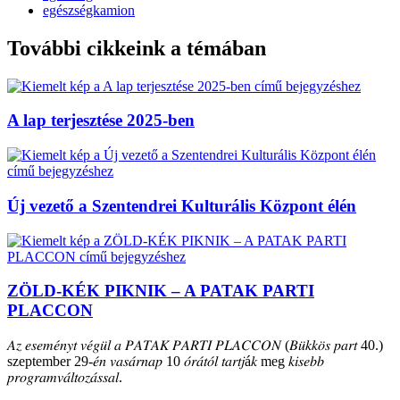
egészségkamion
További cikkeink a témában
A lap terjesztése 2025-ben
Új vezető a Szentendrei Kulturális Központ élén
ZÖLD-KÉK PIKNIK – A PATAK PARTI
PLACCON
𝐴𝑧 𝑒𝑠𝑒𝑚𝑒́𝑛𝑦𝑡 𝑣𝑒́𝑔𝑢̈𝑙 𝑎 𝑃𝐴𝑇𝐴𝐾 𝑃𝐴𝑅𝑇𝐼 𝑃𝐿𝐴𝐶𝐶𝑂𝑁 (𝐵𝑢̈𝑘𝑘𝑜̈𝑠 𝑝𝑎𝑟𝑡 40.)
szeptember 29-𝑒́𝑛 𝑣𝑎𝑠𝑎́𝑟𝑛𝑎𝑝 10 𝑜́𝑟𝑎́𝑡𝑜́𝑙 𝑡𝑎𝑟𝑡𝑗á𝑘 meg 𝑘𝑖𝑠𝑒𝑏𝑏
𝑝𝑟𝑜𝑔𝑟𝑎𝑚𝑣𝑎́𝑙𝑡𝑜𝑧𝑎́𝑠𝑠𝑎𝑙.