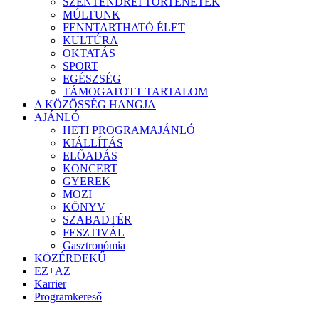
SZENTENDREI TÖRTÉNETEK
MÚLTUNK
FENNTARTHATÓ ÉLET
KULTÚRA
OKTATÁS
SPORT
EGÉSZSÉG
TÁMOGATOTT TARTALOM
A KÖZÖSSÉG HANGJA
AJÁNLÓ
HETI PROGRAMAJÁNLÓ
KIÁLLÍTÁS
ELŐADÁS
KONCERT
GYEREK
MOZI
KÖNYV
SZABADTÉR
FESZTIVÁL
Gasztronómia
KÖZÉRDEKŰ
EZ+AZ
Karrier
Programkereső