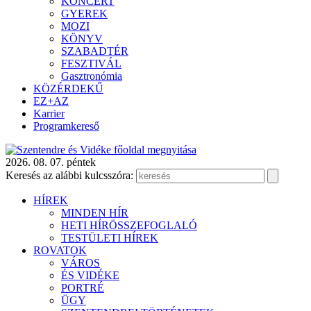
KONCERT
GYEREK
MOZI
KÖNYV
SZABADTÉR
FESZTIVÁL
Gasztronómia
KÖZÉRDEKŰ
EZ+AZ
Karrier
Programkereső
2026. 08. 07. péntek
Keresés az alábbi kulcsszóra:
HÍREK
MINDEN HÍR
HETI HÍRÖSSZEFOGLALÓ
TESTÜLETI HÍREK
ROVATOK
VÁROS
ÉS VIDÉKE
PORTRÉ
ÜGY