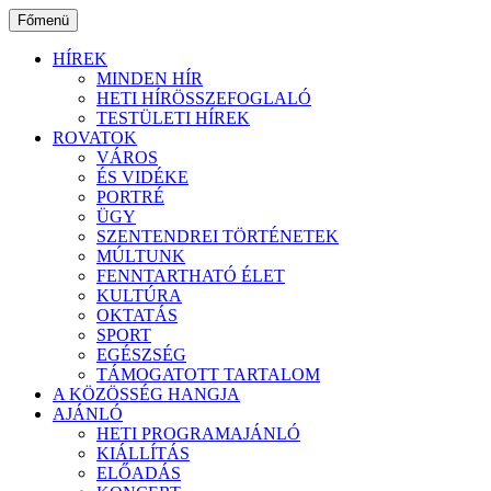
Ugrás
Főmenü
a
tartalomhoz
HÍREK
MINDEN HÍR
HETI HÍRÖSSZEFOGLALÓ
TESTÜLETI HÍREK
ROVATOK
VÁROS
ÉS VIDÉKE
PORTRÉ
ÜGY
SZENTENDREI TÖRTÉNETEK
MÚLTUNK
FENNTARTHATÓ ÉLET
KULTÚRA
OKTATÁS
SPORT
EGÉSZSÉG
TÁMOGATOTT TARTALOM
A KÖZÖSSÉG HANGJA
AJÁNLÓ
HETI PROGRAMAJÁNLÓ
KIÁLLÍTÁS
ELŐADÁS