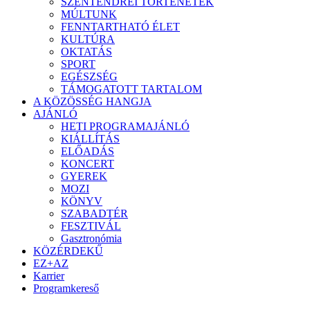
SZENTENDREI TÖRTÉNETEK
MÚLTUNK
FENNTARTHATÓ ÉLET
KULTÚRA
OKTATÁS
SPORT
EGÉSZSÉG
TÁMOGATOTT TARTALOM
A KÖZÖSSÉG HANGJA
AJÁNLÓ
HETI PROGRAMAJÁNLÓ
KIÁLLÍTÁS
ELŐADÁS
KONCERT
GYEREK
MOZI
KÖNYV
SZABADTÉR
FESZTIVÁL
Gasztronómia
KÖZÉRDEKŰ
EZ+AZ
Karrier
Programkereső