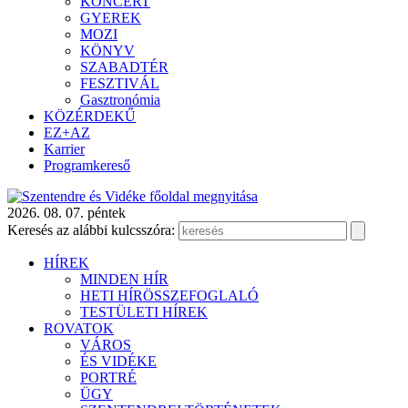
KONCERT
GYEREK
MOZI
KÖNYV
SZABADTÉR
FESZTIVÁL
Gasztronómia
KÖZÉRDEKŰ
EZ+AZ
Karrier
Programkereső
2026. 08. 07. péntek
Keresés az alábbi kulcsszóra:
HÍREK
MINDEN HÍR
HETI HÍRÖSSZEFOGLALÓ
TESTÜLETI HÍREK
ROVATOK
VÁROS
ÉS VIDÉKE
PORTRÉ
ÜGY