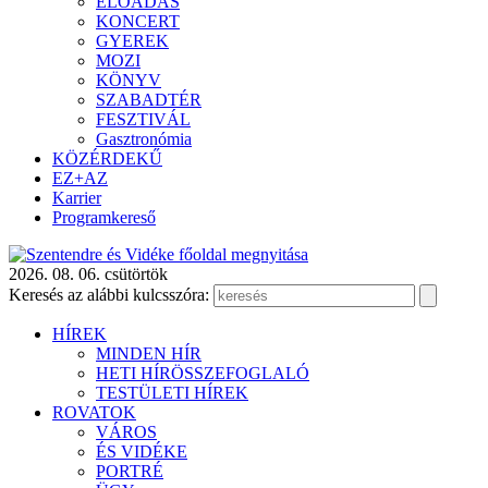
ELŐADÁS
KONCERT
GYEREK
MOZI
KÖNYV
SZABADTÉR
FESZTIVÁL
Gasztronómia
KÖZÉRDEKŰ
EZ+AZ
Karrier
Programkereső
2026. 08. 06. csütörtök
Keresés az alábbi kulcsszóra:
HÍREK
MINDEN HÍR
HETI HÍRÖSSZEFOGLALÓ
TESTÜLETI HÍREK
ROVATOK
VÁROS
ÉS VIDÉKE
PORTRÉ