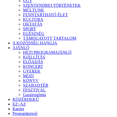
ÜGY
SZENTENDREI TÖRTÉNETEK
MÚLTUNK
FENNTARTHATÓ ÉLET
KULTÚRA
OKTATÁS
SPORT
EGÉSZSÉG
TÁMOGATOTT TARTALOM
A KÖZÖSSÉG HANGJA
AJÁNLÓ
HETI PROGRAMAJÁNLÓ
KIÁLLÍTÁS
ELŐADÁS
KONCERT
GYEREK
MOZI
KÖNYV
SZABADTÉR
FESZTIVÁL
Gasztronómia
KÖZÉRDEKŰ
EZ+AZ
Karrier
Programkereső