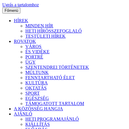
Ugrás a tartalomhoz
Főmenü
HÍREK
MINDEN HÍR
HETI HÍRÖSSZEFOGLALÓ
TESTÜLETI HÍREK
ROVATOK
VÁROS
ÉS VIDÉKE
PORTRÉ
ÜGY
SZENTENDREI TÖRTÉNETEK
MÚLTUNK
FENNTARTHATÓ ÉLET
KULTÚRA
OKTATÁS
SPORT
EGÉSZSÉG
TÁMOGATOTT TARTALOM
A KÖZÖSSÉG HANGJA
AJÁNLÓ
HETI PROGRAMAJÁNLÓ
KIÁLLÍTÁS